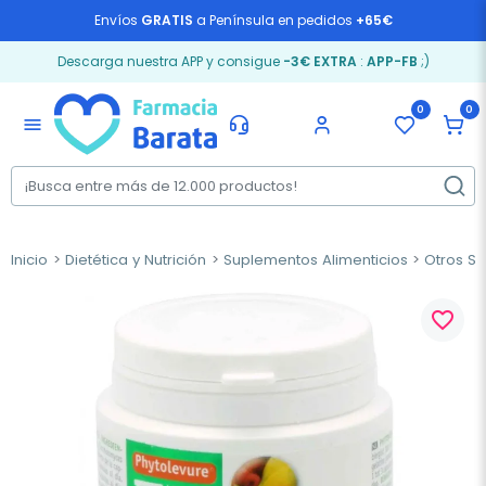
Envíos
GRATIS
a Península en pedidos
+65€
Descarga nuestra APP y consigue
-3€ EXTRA
:
APP-FB
;)
0
0
menu
Inicio
Dietética y Nutrición
Suplementos Alimenticios
Otros S
favorite_border