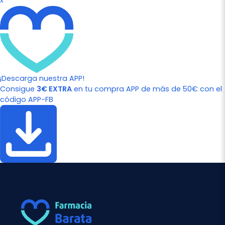
x
¡Descarga nuestra APP!
Consigue
3€ EXTRA
en tu compra APP de más de 50€ con el
código APP-FB