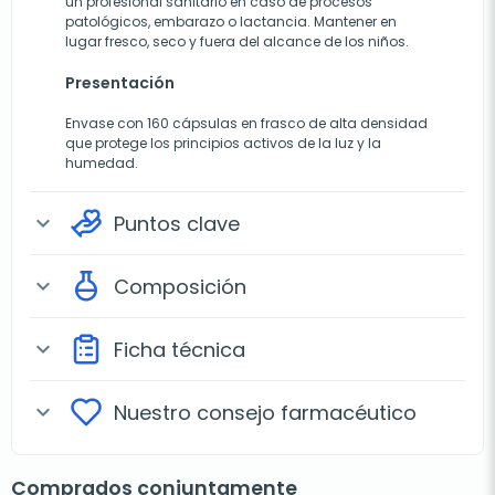
un profesional sanitario en caso de procesos
patológicos, embarazo o lactancia. Mantener en
lugar fresco, seco y fuera del alcance de los niños.
Presentación
Envase con 160 cápsulas en frasco de alta densidad
que protege los principios activos de la luz y la
humedad.
Puntos clave
expand_more
Composición
expand_more
Ficha técnica
expand_more
Nuestro consejo farmacéutico
expand_more
Comprados conjuntamente