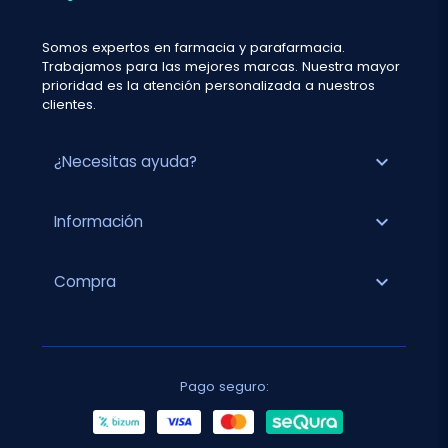
Somos expertos en farmacia y parafarmacia.
Trabajamos para las mejores marcas. Nuestra mayor
prioridad es la atención personalizada a nuestros
clientes.
expand_more
¿Necesitas ayuda?
expand_more
Información
expand_more
Compra
Pago seguro: