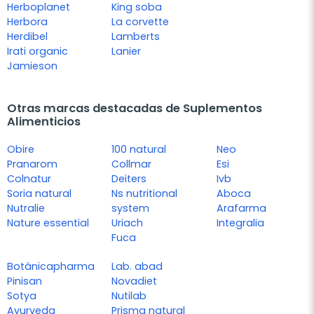
Herboplanet
King soba
Herbora
La corvette
Herdibel
Lamberts
Irati organic
Lanier
Jamieson
Otras marcas destacadas de Suplementos
Alimenticios
Obire
100 natural
Neo
Pranarom
Collmar
Esi
Colnatur
Deiters
Ivb
Soria natural
Ns nutritional
Aboca
Nutralie
system
Arafarma
Nature essential
Uriach
Integralia
Fuca
Botánicapharma
Lab. abad
Pinisan
Novadiet
Sotya
Nutilab
Ayurveda
Prisma natural