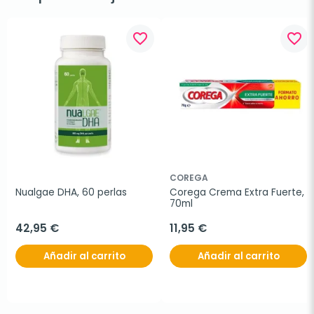
favorite_border
favorite_border
COREGA
Nualgae DHA, 60 perlas
Corega Crema Extra Fuerte, 
70ml
42,95 €
11,95 €
Añadir al carrito
Añadir al carrito