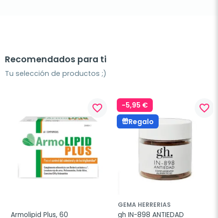
Recomendados para ti
Tu selección de productos ;)
-5,95 €
favorite_border
favorite_border
Regalo
GEMA HERRERIAS
Armolipid Plus, 60 
gh IN-898 ANTIEDAD 