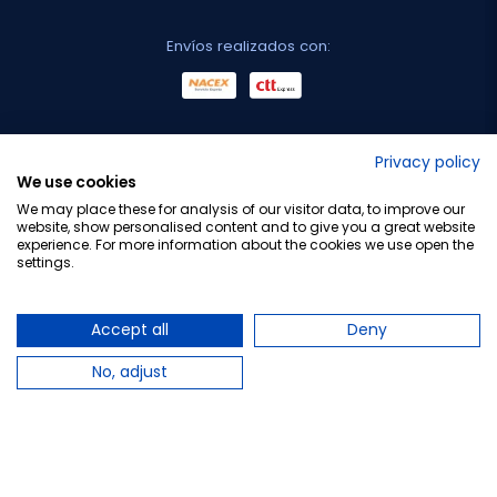
Envíos realizados con:
No lo decimos nosotros...
Privacy policy
We use cookies
¡Tu opinión es importante!
We may place these for analysis of our visitor data, to improve our
website, show personalised content and to give you a great website
experience. For more information about the cookies we use open the
settings.
Copyright © 2010-2026 Farmacia Barata S.L. Todos los
derechos reservados.
Accept all
Deny
No, adjust
Total:
12,45 €