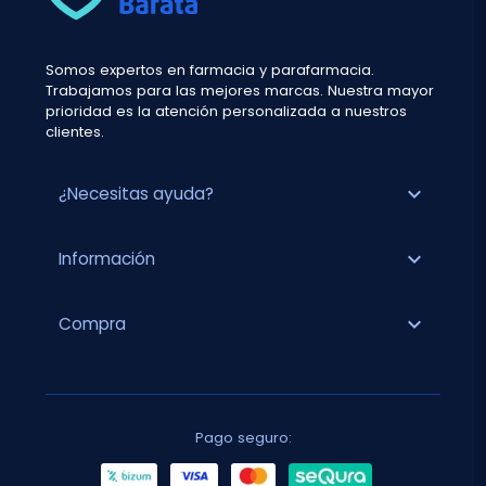
Somos expertos en farmacia y parafarmacia.
Trabajamos para las mejores marcas. Nuestra mayor
prioridad es la atención personalizada a nuestros
clientes.
expand_more
¿Necesitas ayuda?
expand_more
Información
expand_more
Compra
Pago seguro: