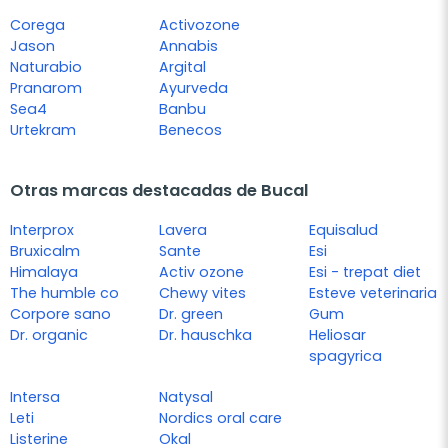
Corega
Activozone
Jason
Annabis
Naturabio
Argital
Pranarom
Ayurveda
Sea4
Banbu
Urtekram
Benecos
Otras marcas destacadas de Bucal
Interprox
Lavera
Equisalud
Bruxicalm
Sante
Esi
Himalaya
Activ ozone
Esi - trepat diet
The humble co
Chewy vites
Esteve veterinaria
Corpore sano
Dr. green
Gum
Dr. organic
Dr. hauschka
Heliosar
spagyrica
Intersa
Natysal
Leti
Nordics oral care
Listerine
Okal