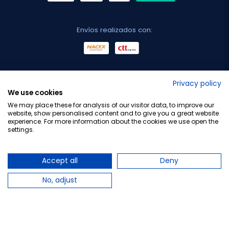
Envíos realizados con:
No lo decimos nosotros...
Privacy policy
We use cookies
¡Tu opinión es importante!
We may place these for analysis of our visitor data, to improve our
website, show personalised content and to give you a great website
experience. For more information about the cookies we use open the
settings.
Copyright © 2010-2026 Farmacia Barata S.L. Todos los
derechos reservados.
Accept all
Deny
No, adjust
Total:
3,35 €