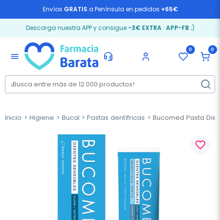
Envíos
GRATIS
a Península en pedidos
+65€
Descarga nuestra APP y consigue
-3€ EXTRA
:
APP-FB
;)
0
0
menu
Inicio
Higiene
Bucal
Pastas dentífricas
Bucomed Pasta Dient
favorite_border