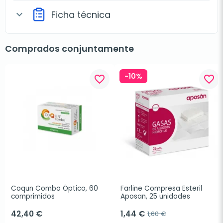
Ficha técnica
expand_more
Comprados conjuntamente
-10%
favorite_border
favorite_border
Coqun Combo Óptico, 60 
Farline Compresa Esteril 
comprimidos
Aposan, 25 unidades
42,40 €
1,44 €
1,60 €