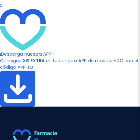
x
¡Descarga nuestra APP!
Consigue
3€ EXTRA
en tu compra APP de más de 50€ con el
código APP-FB