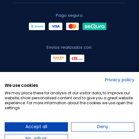
Pago seguro:
Envíos realizados con:
No lo decimos nosotros...
Privacy policy
We use cookies
¡Tu opinión es importante!
We may place these for analysis of our visitor data, to improve our
website, show personalised content and to give you a great website
experience. For more information about the cookies we use open the
settings.
Copyright © 2010-2026 Farmacia Barata S.L. Todos los
derechos reservados.
Accept all
Deny
No, adjust