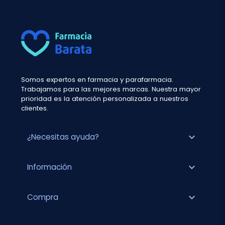
Somos expertos en farmacia y parafarmacia.
Trabajamos para las mejores marcas. Nuestra mayor
prioridad es la atención personalizada a nuestros
clientes.
expand_more
¿Necesitas ayuda?
expand_more
Información
expand_more
Compra