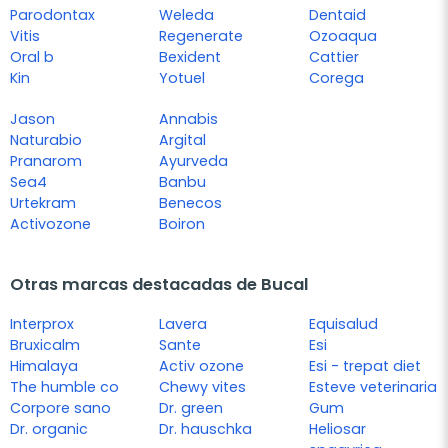
Parodontax
Weleda
Dentaid
Vitis
Regenerate
Ozoaqua
Oral b
Bexident
Cattier
Kin
Yotuel
Corega
Jason
Annabis
Naturabio
Argital
Pranarom
Ayurveda
Sea4
Banbu
Urtekram
Benecos
Activozone
Boiron
Otras marcas destacadas de Bucal
Interprox
Lavera
Equisalud
Bruxicalm
Sante
Esi
Himalaya
Activ ozone
Esi - trepat diet
The humble co
Chewy vites
Esteve veterinaria
Corpore sano
Dr. green
Gum
Dr. organic
Dr. hauschka
Heliosar