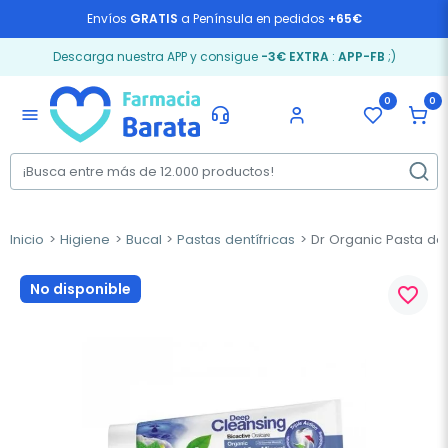
Envíos
GRATIS
a Península en pedidos
+65€
Descarga nuestra APP y consigue
-3€ EXTRA
:
APP-FB
;)
0
0
menu
Inicio
Higiene
Bucal
Pastas dentífricas
Dr Organic Pasta de 
No disponible
favorite_border