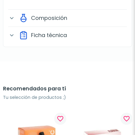
Composición
expand_more
Ficha técnica
expand_more
Recomendados para ti
Tu selección de productos ;)
favorite_border
favorite_border