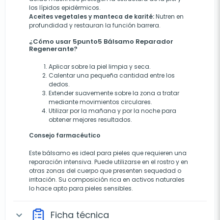
los lípidos epidérmicos.
Aceites vegetales y manteca de karité:
Nutren en
profundidad y restauran la función barrera.
¿Cómo usar 5punto5 Bálsamo Reparador
Regenerante?
Aplicar sobre la piel limpia y seca.
Calentar una pequeña cantidad entre los
dedos.
Extender suavemente sobre la zona a tratar
mediante movimientos circulares.
Utilizar por la mañana y por la noche para
obtener mejores resultados.
Consejo farmacéutico
Este bálsamo es ideal para pieles que requieren una
reparación intensiva. Puede utilizarse en el rostro y en
otras zonas del cuerpo que presenten sequedad o
irritación. Su composición rica en activos naturales
lo hace apto para pieles sensibles.
Ficha técnica
expand_more