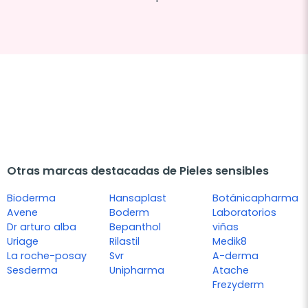
Otras marcas destacadas de Pieles sensibles
Bioderma
Hansaplast
Botánicapharma
Avene
Boderm
Laboratorios
Dr arturo alba
Bepanthol
viñas
Uriage
Rilastil
Medik8
La roche-posay
Svr
A-derma
Sesderma
Unipharma
Atache
Frezyderm