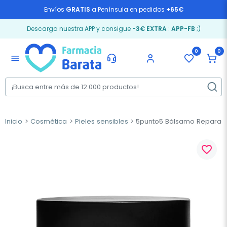
Envíos
GRATIS
a Península en pedidos
+65€
Descarga nuestra APP y consigue
-3€ EXTRA
:
APP-FB
;)
0
0
menu
Inicio
Cosmética
Pieles sensibles
5punto5 Bálsamo Reparado
favorite_border