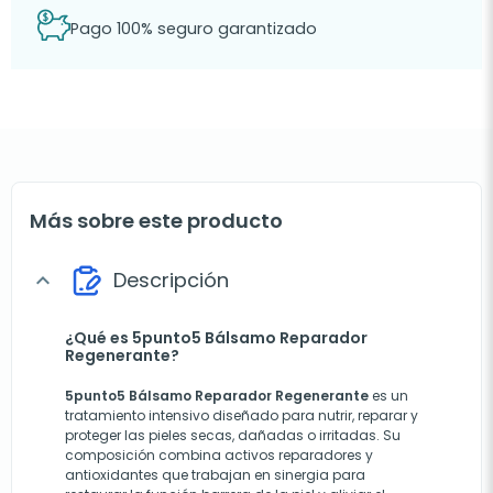
Pago 100% seguro garantizado
Más sobre este producto
Descripción
expand_more
¿Qué es 5punto5 Bálsamo Reparador
Regenerante?
5punto5 Bálsamo Reparador Regenerante
es un
tratamiento intensivo diseñado para nutrir, reparar y
proteger las pieles secas, dañadas o irritadas. Su
composición combina activos reparadores y
antioxidantes que trabajan en sinergia para