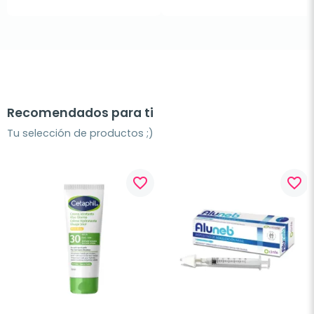
Recomendados para ti
Tu selección de productos ;)
favorite_border
favorite_border