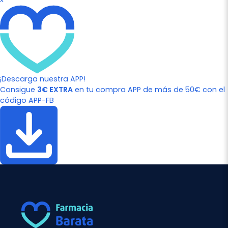
¡Descarga nuestra APP!
Consigue
3€ EXTRA
en tu compra APP de más de 50€ con el
código APP-FB