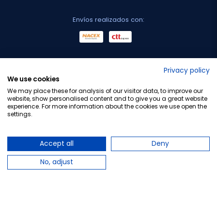
Envíos realizados con:
No lo decimos nosotros...
Privacy policy
We use cookies
¡Tu opinión es importante!
We may place these for analysis of our visitor data, to improve our
website, show personalised content and to give you a great website
experience. For more information about the cookies we use open the
settings.
Copyright © 2010-2026 Farmacia Barata S.L. Todos los
derechos reservados.
Accept all
Deny
No, adjust
Total:
24,50 €
−
+
Añadir al carrito