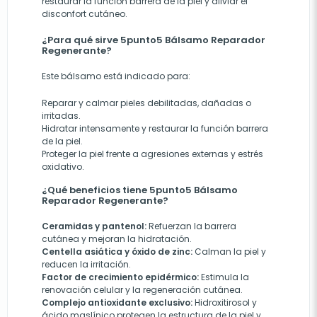
restaurar la función barrera de la piel y aliviar el
disconfort cutáneo.
¿Para qué sirve 5punto5 Bálsamo Reparador
Regenerante?
Este bálsamo está indicado para:
Reparar y calmar pieles debilitadas, dañadas o
irritadas.
Hidratar intensamente y restaurar la función barrera
de la piel.
Proteger la piel frente a agresiones externas y estrés
oxidativo.
¿Qué beneficios tiene 5punto5 Bálsamo
Reparador Regenerante?
Ceramidas y pantenol:
Refuerzan la barrera
cutánea y mejoran la hidratación.
Centella asiática y óxido de zinc:
Calman la piel y
reducen la irritación.
Factor de crecimiento epidérmico:
Estimula la
renovación celular y la regeneración cutánea.
Complejo antioxidante exclusivo:
Hidroxitirosol y
ácido maslínico protegen la estructura de la piel y