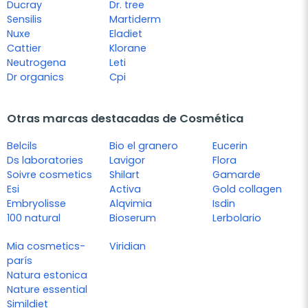
Ducray
Dr. tree
Sensilis
Martiderm
Nuxe
Eladiet
Cattier
Klorane
Neutrogena
Leti
Dr organics
Cpi
Otras marcas destacadas de Cosmética
Belcils
Bio el granero
Eucerin
Ds laboratories
Lavigor
Flora
Soivre cosmetics
Shilart
Gamarde
Esi
Activa
Gold collagen
Embryolisse
Alqvimia
Isdin
100 natural
Bioserum
Lerbolario
Mia cosmetics-
Viridian
parís
Natura estonica
Nature essential
Simildiet