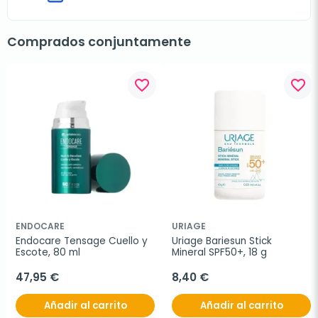
Comprados conjuntamente
favorite_border
favorite_border
ENDOCARE
URIAGE
Endocare Tensage Cuello y 
Uriage Bariesun Stick 
Escote, 80 ml
Mineral SPF50+, 18 g
47,95 €
8,40 €
Añadir al carrito
Añadir al carrito