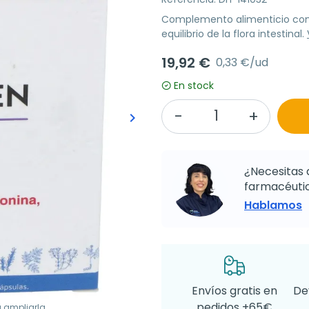
Complemento alimenticio con p
equilibrio de la flora intestinal.
19,92 €
0,33 €/ud
En stock
keyboard_arrow_right
Siguiente
¿Necesitas 
farmacéutic
Hablamos
Envíos gratis en
De
pedidos +65€
a ampliarla