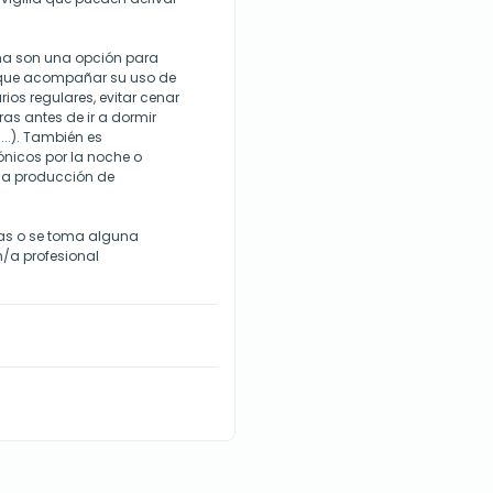
na son una opción para
 que acompañar su uso de
ios regulares, evitar cenar
as antes de ir a dormir
...). También es
rónicos por la noche o
á la producción de
mas o se toma alguna
/a profesional