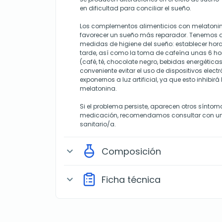
en dificultad para conciliar el sueño.
Los complementos alimenticios con melatoni
favorecer un sueño más reparador. Tenemos
medidas de higiene del sueño: establecer horar
tarde, así como la toma de cafeína unas 6 hor
(café, té, chocolate negro, bebidas energéticas
conveniente evitar el uso de dispositivos elect
exponernos a luz artificial, ya que esto inhibir
melatonina.
Si el problema persiste, aparecen otros sínto
medicación, recomendamos consultar con un
sanitario/a.
Composición
expand_more
Ficha técnica
expand_more