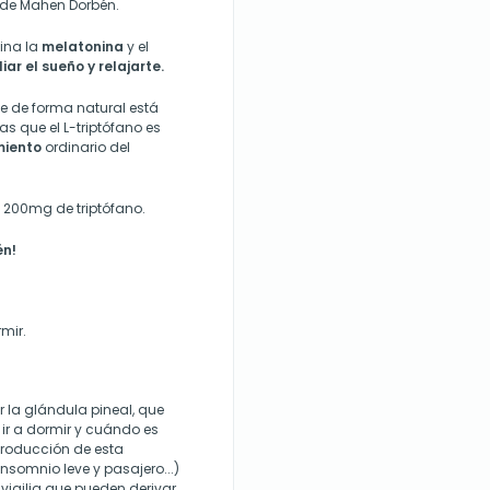
 de Mahen Dorbén.
ina la
melatonina
y el
iar el sueño y relajarte.
e de forma natural está
as que el L-triptófano es
iento
ordinario del
200mg de triptófano.
én
!
mir.
la glándula pineal, que
ir a dormir y cuándo es
 producción de esta
nsomnio leve y pasajero...)
vigilia que pueden derivar