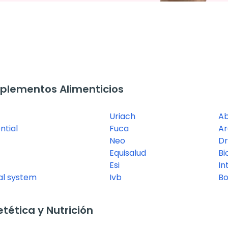
plementos Alimenticios
Uriach
A
ntial
Fuca
A
Neo
Dr
Equisalud
Bi
Esi
In
nal system
Ivb
B
ética y Nutrición