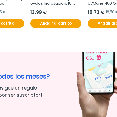
os
óvulos hidratación, 10 
UVMune 400 Oil 
óvulos vaginales
Fluido Invisible
13,99 €
15,73 €
95 €
18,50 
ml
 carrito
Añadir al carrito
Añadir al 
odos los meses?
nsigue un regalo
or ser suscriptor!