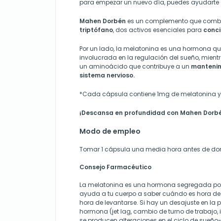
para empezar un nuevo día, puedes ayudarte
Mahen Dorbén
es un complemento que comb
triptófano
, dos activos esenciales para
concil
Por un lado, la melatonina es una hormona qu
involucrada en la regulación del sueño, mientr
un aminoácido que contribuye a un
mantenim
sistema nervioso.
*Cada cápsula contiene 1mg de melatonina y 
¡Descansa en profundidad con
Mahen Dorb
Modo de empleo
Tomar 1 cápsula una media hora antes de dor
Consejo Farmacéutico
La melatonina es una hormona segregada por 
ayuda a tu cuerpo a saber cuándo es hora de 
hora de levantarse. Si hay un desajuste en la
hormona (jet lag, cambio de turno de trabajo, i
se producen alteraciones en el ciclo de sueño-