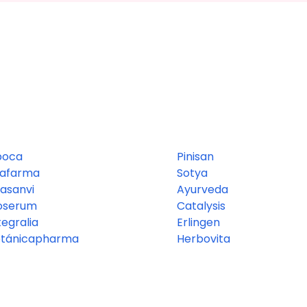
boca
Pinisan
rafarma
Sotya
asanvi
Ayurveda
oserum
Catalysis
tegralia
Erlingen
otánicapharma
Herbovita