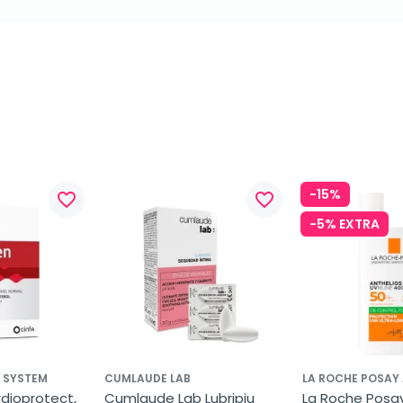
-15%
favorite_border
favorite_border
-5% EXTRA
L SYSTEM
CUMLAUDE LAB
LA ROCHE POSAY
dioprotect, 
Cumlaude Lab Lubripiu 
La Roche Posay