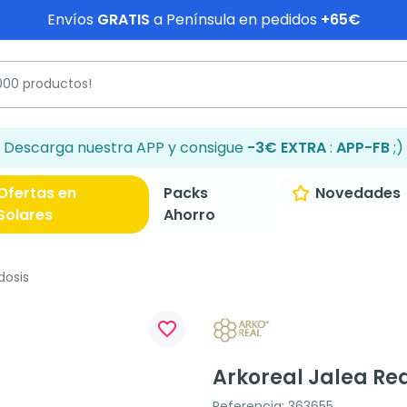
Envíos
GRATIS
a Península en pedidos
+65€
Descarga nuestra APP y consigue
-3€ EXTRA
:
APP-FB
;)
Ofertas en
Packs
Novedades
Solares
Ahorro
dosis
favorite_border
Arkoreal Jalea Rea
Referencia: 363655