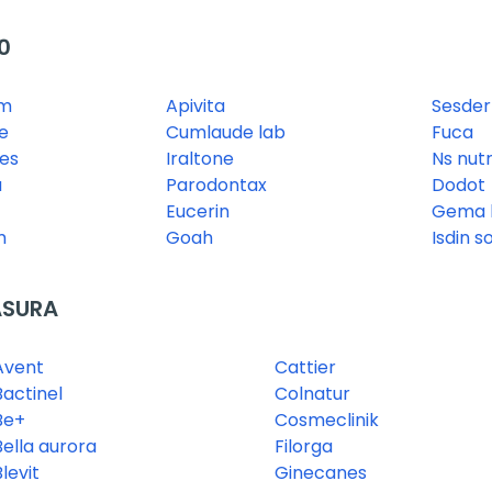
0
rm
Apivita
Sesde
e
Cumlaude lab
Fuca
es
Iraltone
Ns nutr
a
Parodontax
Dodot
Eucerin
Gema h
m
Goah
Isdin s
ASURA
Avent
Cattier
Bactinel
Colnatur
Be+
Cosmeclinik
Bella aurora
Filorga
Blevit
Ginecanes