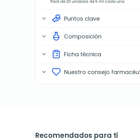
Pack de 20 unidosis de 5 ml cada una.
Puntos clave
expand_more
Composición
expand_more
Ficha técnica
expand_more
Nuestro consejo farmacéu
expand_more
Recomendados para ti