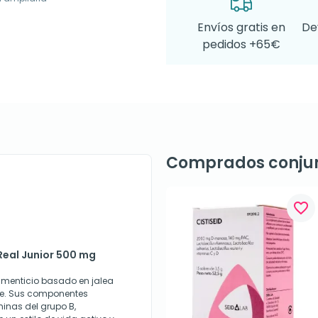
Envíos gratis en
De
pedidos +65€
Comprados conju
favorite_border
 Real Junior 500 mg
limenticio basado en jalea
ble. Sus componentes
minas del grupo B,