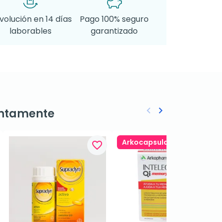
volución en 14 días
Pago 100% seguro
laborables
garantizado
keyboard_arrow_left
keyboard_arrow_right
ntamente
Anterior
Siguiente
Arkocapsulas 4x3
favorite_border
favorite_border