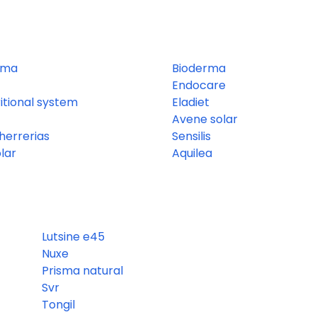
rma
Bioderma
Endocare
itional system
Eladiet
Avene solar
errerias
Sensilis
olar
Aquilea
Lutsine e45
Nuxe
Prisma natural
Svr
Tongil