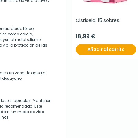
un estilo de vida activo y
Cistiseid, 15 sobres.
ínas, ácido fólico,
rales como calcio,
18,99 €
ribuyen al metabolismo
 y a la protección de las
Añadir al carrito
ida en un vaso de agua o
el desayuno.
ductos apícolas. Mantener
aria recomendada. Este
iada ni un modo de vida
iños.