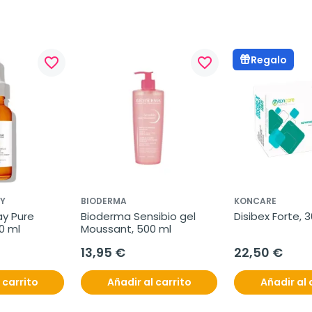
Regalo
favorite_border
favorite_border
Y
BIODERMA
KONCARE
y Pure 
Bioderma Sensibio gel 
Disibex Forte, 
0 ml
Moussant, 500 ml
13,95 €
22,50 €
 carrito
Añadir al carrito
Añadir al 