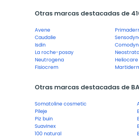
Otras marcas destacadas de 41
Avene
Primade
Caudalie
Sensodyn
Isdin
Comodyn
La roche-posay
Neostrat
Neutrogena
Heliocare
Fisiocrem
Martider
Otras marcas destacadas de B
Somatoline cosmetic
Pileje
Piz buin
Suavinex
100 natural