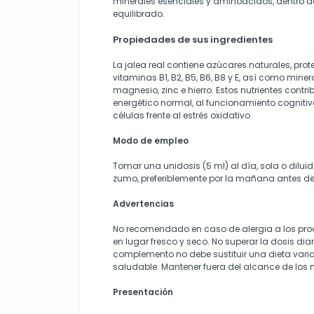
minerales esenciales y aminoácidos, dentro de 
equilibrado.
Propiedades de sus ingredientes
La jalea real contiene azúcares naturales, prote
vitaminas B1, B2, B5, B6, B8 y E, así como mine
magnesio, zinc e hierro. Estos nutrientes cont
energético normal, al funcionamiento cognitivo
células frente al estrés oxidativo.
Modo de empleo
Tomar una unidosis (5 ml) al día, sola o dilu
zumo, preferiblemente por la mañana antes d
Advertencias
No recomendado en caso de alergia a los pro
en lugar fresco y seco. No superar la dosis di
complemento no debe sustituir una dieta var
saludable. Mantener fuera del alcance de los n
Presentación