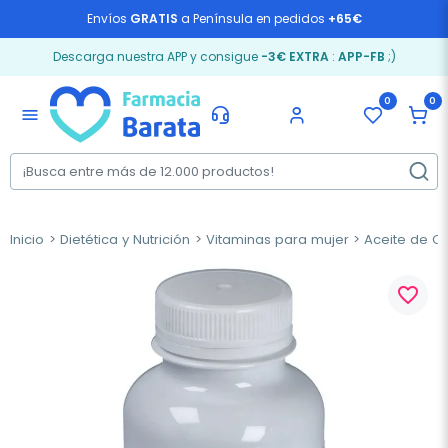
Envíos
GRATIS
a Península en pedidos
+65€
Descarga nuestra APP y consigue
-3€ EXTRA
:
APP-FB
;)
0
0
menu
Inicio
Dietética y Nutrición
Vitaminas para mujer
Aceite de O
favorite_border