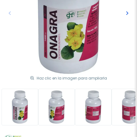
keyboard_arrow_left
keyboard_arrow_right
Anterior
Sigu
Haz clic en la imagen para ampliarla