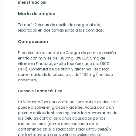
menstruación!
Modo de empleo
Tomar 1-2 perlas de aceite de onagra al día,
repartidos en dos tomas junto a las comidas.
Composición
El contenido de aceite de Onagra de primera presión
en frío con min, es de 1000mg 10% GLA, 5mg de
vitamina E natural, d-alfa tocoferol acetato (50%
CDR). Cobertura de gelatina y glicerina. Peso total
aproximado de la cápsula es de 1400mg (incluida
cobertura)
Consejo Farmacéutico
La Vitamina E es una vitamina liposoluble, es decir, se
puede disolver en grasas y aceites. Actúa como un
potente antioxidante protegiendo las membranas de
las células contra los daños causados por los
radicales libres (como consecuencia de la
contaminación o la radiación solar ultravioleta) y
por tanto, ayuda a prevenir el envejecimiento