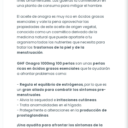
fines ornamentales. Las guerras la conviertieron en
una planta de consumo para mitigar el hambre.
El aceite de onagra es muy rico en ácidos grasos
esenciales y vale la pena aprovechar las
propiedades de este aceite de origen vegetal,
conocido como un cosmético derivado de la
medicina natural que puede aportarle a tu
organismo todos los nutrientes que necesita para
tratar los
trastornos de la piel y de la
menstruación
.
GHF Onagra 1000mg
100 perlas
son unas
perlas
ricas en ácidos grasos esenciales
que te ayudarán
a afrontar problemas como:
-
Regula el equilibrio de estrógenos
, por lo que es
un
gran aliado para combatir los síntomas pre-
menstruales
.
- Alivia la sequedad e
irritaciones cutáneas
.
- Trata anormalidades en el hígado.
- Protege frente a alteraciones en la
producción de
prostaglandinas
.
¡Una ayudita para afrontar los síntomas de la