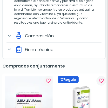
contrarresta el daño oxidativo y preserva el colágeno
en la dermis, ayudando a mantener la estructura de
la piel. También se encuentra en productos antiaging
combinada con Vitamina C ya que consigue
regenerar el efecto antiox de la Vitamina E y como
resultado es una buena sinergia antioxidante.
Composición
expand_more
Ficha técnica
expand_more
Comprados conjuntamente
Regalo
favorite_border
favorite_border