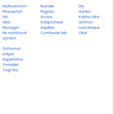
Multicentrum
Nutralie
Dis
Pilopeptan
Pegaso
Gynea
Ivb
Activa
Kobho labs
Seid
Adaptoheal
Leotron
Muvagyn
Aquilea
Luxmetique
Ns nutritional
Cumlaude lab
Okal
system
Orthomol
Solgar
Superlativa
Ynsadiet
Yogi tea