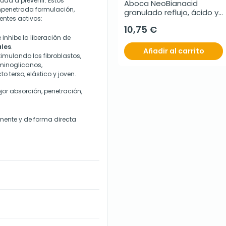
uda a prevenir. Estos
Aboca NeoBianacid 
mpenetrada formulación,
granulado reflujo, ácido y 
entes activos:
dificultades digestivas, 
10,75 €
20 sobres
 inhibe la liberación de
ales
.
Añadir al carrito
timulando los fibroblastos,
minoglicanos,
 terso, elástico y joven.
r absorción, penetración,
mente y de forma directa