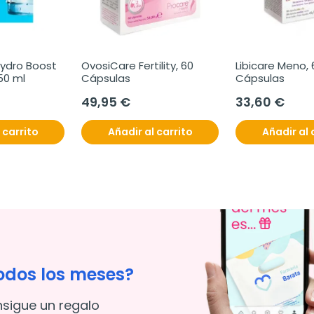
ydro Boost 
OvosiCare Fertility, 60 
Libicare Meno, 6
50 ml
Cápsulas
Cápsulas
49,95 €
33,60 €
 carrito
Añadir al carrito
Añadir al 
odos los meses?
nsigue un regalo