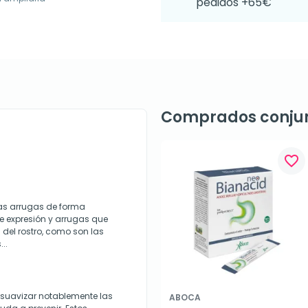
pedidos +65€
Comprados conju
favorite_border
las arrugas de forma
de expresión y arrugas que
del rostro, como son las
..
 suavizar notablemente las
ABOCA