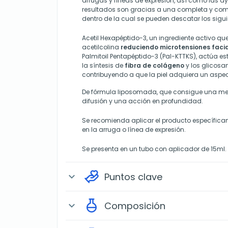
arrugas y líneas de expresión, así como las ay
resultados son gracias a una completa y co
dentro de la cual se pueden descatar los sigui
Acetil Hexapéptido-3, un ingrediente activo que
acetilcolina
reduciendo microtensiones faci
Palmitoil Pentapéptido-3 (Pal-KTTKS), actúa es
la síntesis de
fibra de colágeno
y los glicosa
contribuyendo a que la piel adquiera un aspecto
De fórmula liposomada, que consigue una mejo
difusión y una acción en profundidad.
Se recomienda aplicar el producto específica
en la arruga o línea de expresión.
Se presenta en un tubo con aplicador de 15ml.
Puntos clave
expand_more
Composición
expand_more