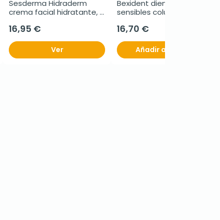
Sesderma Hidraderm 
Bexident dientes 
crema facial hidratante, 
sensibles colutorio duplo, 
50 ml
2 x 500 ml
16,95 €
16,70 €
Ver
Añadir al carrito