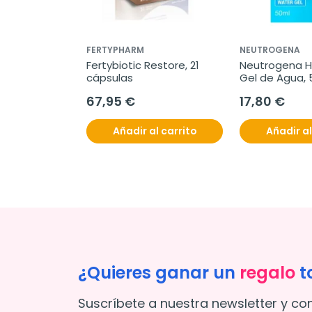
FERTYPHARM
NEUTROGENA
alance, 34 
Fertybiotic Restore, 21 
Neutrogena H
cápsulas
Gel de Agua, 
67,95 €
17,80 €
l carrito
Añadir al carrito
Añadir al
¿Quieres ganar un
regalo
t
Suscríbete a nuestra newsletter y co