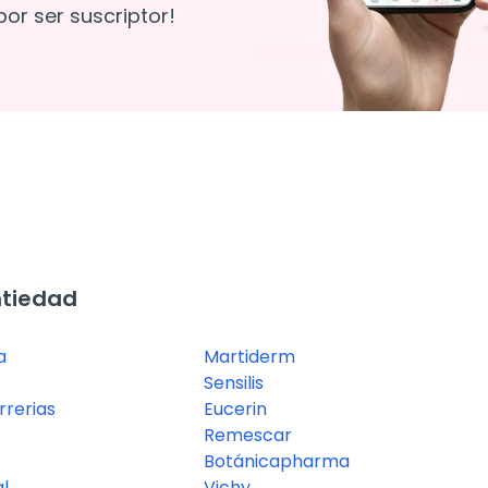
or ser suscriptor!
ntiedad
a
Martiderm
Sensilis
rerias
Eucerin
Remescar
Botánicapharma
l
Vichy