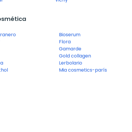
osmética
granero
Bioserum
r
Flora
Gamarde
Gold collagen
ia
Lerbolario
hol
Mia cosmetics-parís