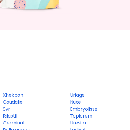
Xhekpon
Uriage
Caudalie
Nuxe
Svr
Embryolisse
Rilastil
Topicrem
Germinal
Uresim
Bella aurora
Ladival