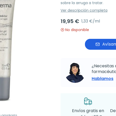
sobre la arruga a tratar.
Ver descripción completa
19,95 €
1,33 €/ml
No disponible
Avísam
¿Necesitas 
farmacéutic
Hablamos
Envíos gratis en
De
a ampliarla