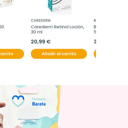
CAREDERM
BASIKO
0 
Carederm Retinol Loción, 
Basiko Fluido Re
30 ml
50 ml
20,99 €
31,90 €
carrito
Añadir al carrito
Añadir al c