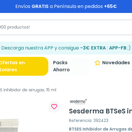
Envíos
GRATIS
a Península en pedidos
+65€
Descarga nuestra APP y consigue
-3€ EXTRA
:
APP-FB
;)
Ofertas en
Packs
Novedades
Solares
Ahorro
inhibidor de arrugas, 15 ml
favorite_border
Sesderma BTSeS in
Referencia: 392423
BTSES Inhibidor de Arrugas 