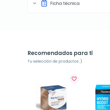
Ficha técnica
expand_more
Recomendados para ti
Tu selección de productos ;)
favorite_border
favorite_border