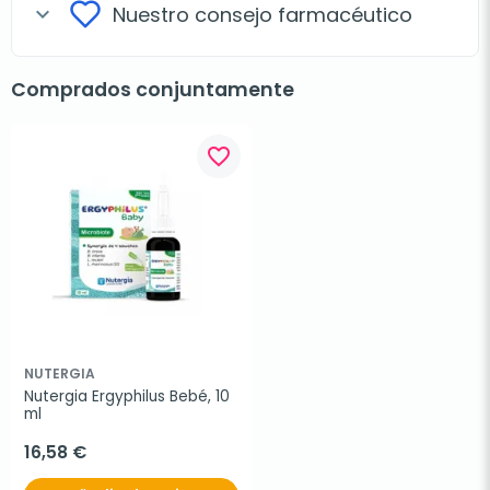
Nuestro consejo farmacéutico
expand_more
Comprados conjuntamente
favorite_border
NUTERGIA
Nutergia Ergyphilus Bebé, 10 
ml
16,58 €