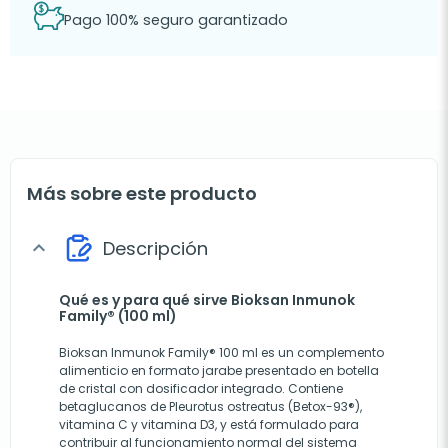
Pago 100% seguro garantizado
Más sobre este producto
Descripción
expand_more
Qué es y para qué sirve Bioksan Inmunok
Family® (100 ml)
Bioksan Inmunok Family® 100 ml es un complemento
alimenticio en formato jarabe presentado en botella
de cristal con dosificador integrado. Contiene
betaglucanos de Pleurotus ostreatus (Betox-93®),
vitamina C y vitamina D3, y está formulado para
contribuir al funcionamiento normal del sistema