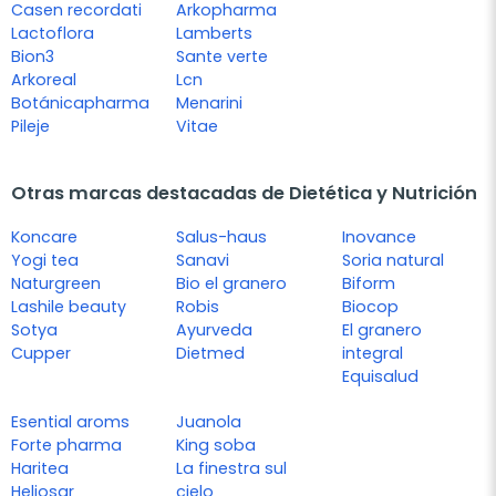
Casen recordati
Arkopharma
Lactoflora
Lamberts
Bion3
Sante verte
Arkoreal
Lcn
Botánicapharma
Menarini
Pileje
Vitae
Otras marcas destacadas de Dietética y Nutrición
Koncare
Salus-haus
Inovance
Yogi tea
Sanavi
Soria natural
Naturgreen
Bio el granero
Biform
Lashile beauty
Robis
Biocop
Sotya
Ayurveda
El granero
Cupper
Dietmed
integral
Equisalud
Esential aroms
Juanola
Forte pharma
King soba
Haritea
La finestra sul
Heliosar
cielo