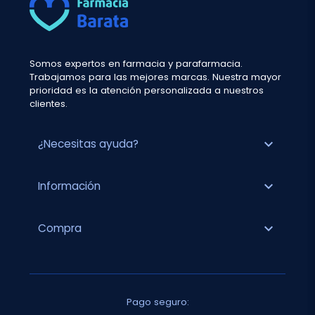
Somos expertos en farmacia y parafarmacia.
Trabajamos para las mejores marcas. Nuestra mayor
prioridad es la atención personalizada a nuestros
clientes.
expand_more
¿Necesitas ayuda?
expand_more
Información
expand_more
Compra
Pago seguro: