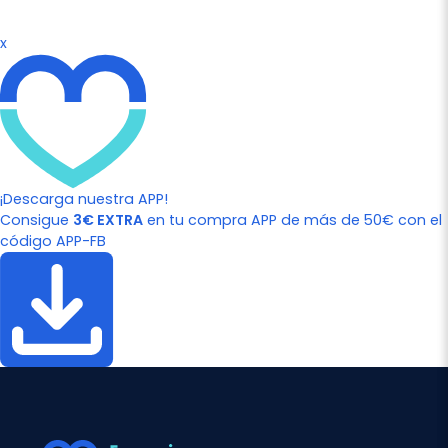
x
¡Descarga nuestra APP!
Consigue
3€ EXTRA
en tu compra APP de más de 50€ con el
código APP-FB