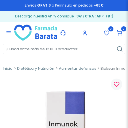
Envíos
GRATIS
a Península en pedidos
+65€
Descarga nuestra APP y consigue
-3€ EXTRA
:
APP-FB
;)
0
0
menu
Inicio
Dietética y Nutrición
Aumentar defensas
Bioksan Inmuno
favorite_border