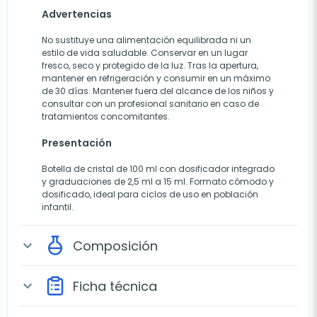
Advertencias
No sustituye una alimentación equilibrada ni un
estilo de vida saludable. Conservar en un lugar
fresco, seco y protegido de la luz. Tras la apertura,
mantener en refrigeración y consumir en un máximo
de 30 días. Mantener fuera del alcance de los niños y
consultar con un profesional sanitario en caso de
tratamientos concomitantes.
Presentación
Botella de cristal de 100 ml con dosificador integrado
y graduaciones de 2,5 ml a 15 ml. Formato cómodo y
dosificado, ideal para ciclos de uso en población
infantil.
Composición
expand_more
Ficha técnica
expand_more