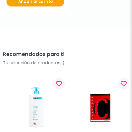
Añadir al carrito
Recomendados para ti
Tu selección de productos ;)
favorite_border
favorite_border