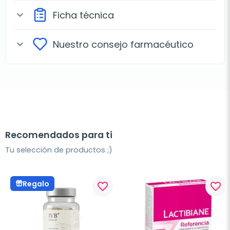
Ficha técnica
expand_more
Nuestro consejo farmacéutico
expand_more
Recomendados para ti
Tu selección de productos ;)
Regalo
favorite_border
favorite_border