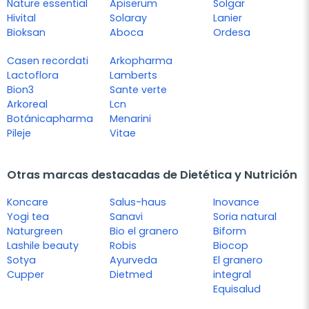
Nature essential
Apiserum
Solgar
Hivital
Solaray
Lanier
Bioksan
Aboca
Ordesa
Casen recordati
Arkopharma
Lactoflora
Lamberts
Bion3
Sante verte
Arkoreal
Lcn
Botánicapharma
Menarini
Pileje
Vitae
Otras marcas destacadas de Dietética y Nutrición
Koncare
Salus-haus
Inovance
Yogi tea
Sanavi
Soria natural
Naturgreen
Bio el granero
Biform
Lashile beauty
Robis
Biocop
Sotya
Ayurveda
El granero
Cupper
Dietmed
integral
Equisalud