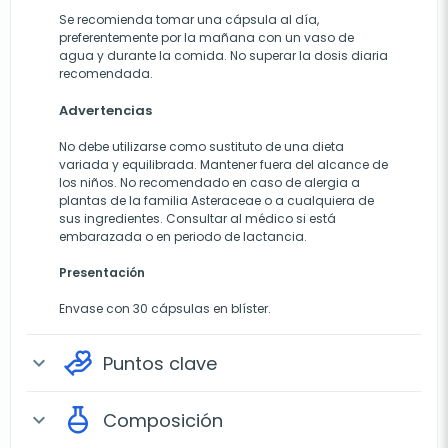
Se recomienda tomar una cápsula al día,
preferentemente por la mañana con un vaso de
agua y durante la comida. No superar la dosis diaria
recomendada.
Advertencias
No debe utilizarse como sustituto de una dieta
variada y equilibrada. Mantener fuera del alcance de
los niños. No recomendado en caso de alergia a
plantas de la familia Asteraceae o a cualquiera de
sus ingredientes. Consultar al médico si está
embarazada o en periodo de lactancia.
Presentación
Envase con 30 cápsulas en blíster.
Puntos clave
expand_more
Composición
expand_more