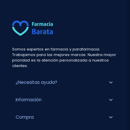
Somos expertos en farmacia y parafarmacia.
Trabajamos para las mejores marcas. Nuestra mayor
prioridad es la atención personalizada a nuestros
clientes.
expand_more
¿Necesitas ayuda?
expand_more
Información
expand_more
Compra