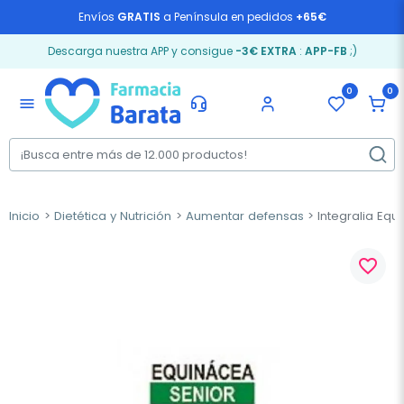
Envíos
GRATIS
a Península en pedidos
+65€
Descarga nuestra APP y consigue
-3€ EXTRA
:
APP-FB
;)
0
0
menu
Inicio
Dietética y Nutrición
Aumentar defensas
Integralia Equ
favorite_border