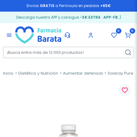
Envíos
GRATIS
a Península en pedidos
+65€
Descarga nuestra APP y consigue
-3€ EXTRA
:
APP-FB
;)
0
0
menu
Inicio
Dietética y Nutrición
Aumentar defensas
Solaray Pure 
favorite_border