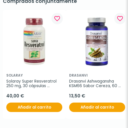
Comprados conjuntamente
favorite_border
favorite_border
SOLARAY
DRASANVI
Solaray Super Resveratrol 
Drasanvi Ashwagansha 
250 mg, 30 cápsulas 
KSM66 Sabor Cereza, 60 
vegetales
gummies
40,00 €
13,50 €
Añadir al carrito
Añadir al carrito