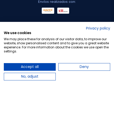
Envíos realizados con:
No lo decimos nosotros...
Privacy policy
We use cookies
¡Tu opinión es importante!
We may place these for analysis of our visitor data, to improve our
website, show personalised content and to give you a great website
experience. For more information about the cookies we use open the
settings.
Copyright © 2010-2026 Farmacia Barata S.L. Todos los
derechos reservados.
Accept all
Deny
No, adjust
Total:
19,70 €
−
+
Añadir al carrito