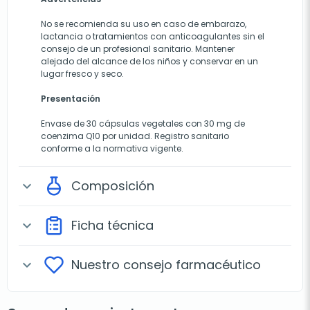
No se recomienda su uso en caso de embarazo,
lactancia o tratamientos con anticoagulantes sin el
consejo de un profesional sanitario. Mantener
alejado del alcance de los niños y conservar en un
lugar fresco y seco.
Presentación
Envase de 30 cápsulas vegetales con 30 mg de
coenzima Q10 por unidad. Registro sanitario
conforme a la normativa vigente.
Composición
expand_more
Ficha técnica
expand_more
Nuestro consejo farmacéutico
expand_more