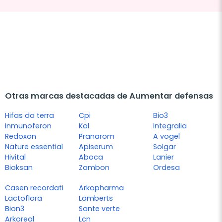
Otras marcas destacadas de Aumentar defensas
Hifas da terra
Cpi
Bio3
Inmunoferon
Kal
Integralia
Redoxon
Pranarom
A vogel
Nature essential
Apiserum
Solgar
Hivital
Aboca
Lanier
Bioksan
Zambon
Ordesa
Casen recordati
Arkopharma
Lactoflora
Lamberts
Bion3
Sante verte
Arkoreal
Lcn