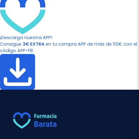
¡Descarga nuestra APP!
Consigue
3€ EXTRA
en tu compra APP de más de 50€ con el
código APP-FB