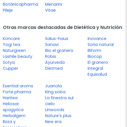
Botánicapharma
Menarini
Pileje
Vitae
Otras marcas destacadas de Dietética y Nutrición
Koncare
Salus-haus
Inovance
Yogi tea
Sanavi
Soria natural
Naturgreen
Bio el granero
Biform
Lashile beauty
Robis
Biocop
Sotya
Ayurveda
El granero
Cupper
Dietmed
integral
Equisalud
Esential aroms
Juanola
Forte pharma
King soba
Haritea
La finestra sul
Heliosar
cielo
spagyrica
Linwoods
Herbalgem
Nature's plus
Ibiza y
New era