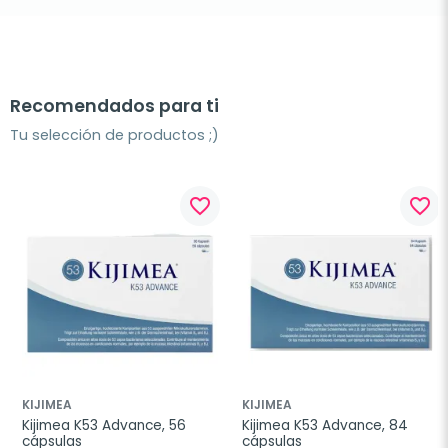
Recomendados para ti
Tu selección de productos ;)
favorite_border
favorite_border
KIJIMEA
KIJIMEA
Kijimea K53 Advance, 56 
Kijimea K53 Advance, 84 
cápsulas
cápsulas