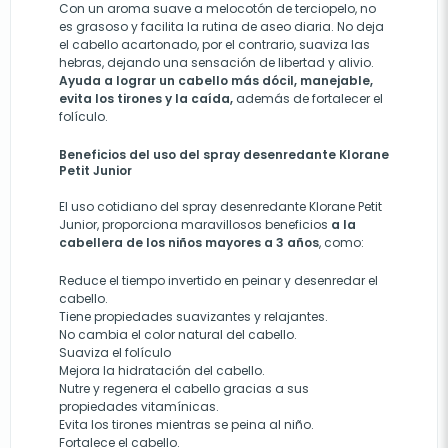
Con un aroma suave a melocotón de terciopelo, no
es grasoso y facilita la rutina de aseo diaria. No deja
el cabello acartonado, por el contrario, suaviza las
hebras, dejando una sensación de libertad y alivio.
Ayuda a lograr un cabello más dócil, manejable,
evita los tirones y la caída,
además de fortalecer el
folículo.
Beneficios del
uso del spray desenredante Klorane
Petit Junior
El uso cotidiano del spray desenredante Klorane Petit
Junior, proporciona maravillosos beneficios
a la
cabellera de los niños mayores a 3 años
, como:
Reduce el t
iempo invertido en peinar y desenredar el
cabello.
Tiene propiedades suavizantes y relajantes.
No cambia el color natural del cabello.
Suaviza el folículo
Mejora la hidratación del cabello.
Nutre y regenera el cabello gracias a sus
propiedades vitamínicas.
Evita los tirones mientras se peina al niño.
Fortalece el cabello.