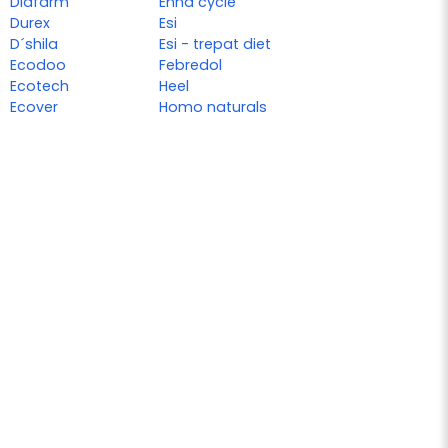
Diafarm
Enna cycle
Durex
Esi
D´shila
Esi - trepat diet
Ecodoo
Febredol
Ecotech
Heel
Ecover
Homo naturals