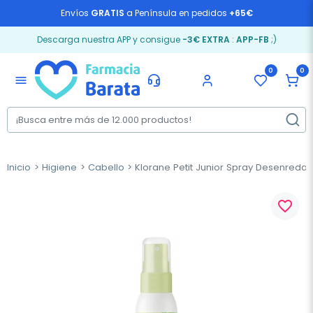
Envíos
GRATIS
a Península en pedidos
+65€
Descarga nuestra APP y consigue
-3€ EXTRA
:
APP-FB
;)
0
0
menu
Inicio
Higiene
Cabello
Klorane Petit Junior Spray Desenredant
favorite_border