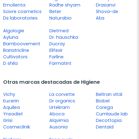
Emolienta
Radhe shyam
Drasanvi
Soivre cosmetics
Beter
Shova-de
Ds laboratories
Naturabio
Abs
Algologie
Dietmed
Ayluna
Dr. hauschka
Bamboovement
Ducray
Bariatricline
Elifexir
Cultivators
Farline
D shila
Farmatint
Otras marcas destacadas de Higiene
Vichy
La corvette
Beltran vital
Eucerin
Dr organics
Biobel
Aquilea
Urtekram
Corega
Ynsadiet
Aboca
Cumlaude lab
Grisi
Alqvimia
Decottopia
Cosmeclinik
Ausonia
Dentaid