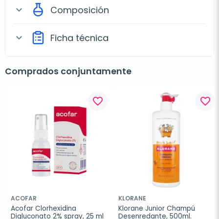
Composición
expand_more
Ficha técnica
expand_more
Comprados conjuntamente
favorite_border
favorite_border
ACOFAR
KLORANE
Acofar Clorhexidina 
Klorane Junior Champú 
Digluconato 2% spray, 25 ml
Desenredante, 500ml.