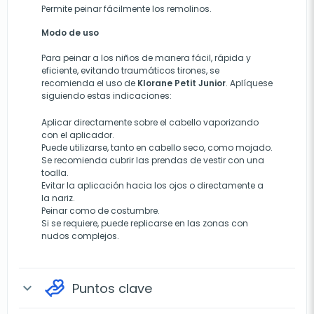
Permite peinar fácilmente los remolinos.
Modo de uso
Para peinar a los niños de manera fácil, rápida y
eficiente, evitando traumáticos tirones, se
recomienda el uso de
Klorane Petit Junior
. Aplíquese
siguiendo estas indicaciones:
Aplicar directamente sobre el cabello vaporizando
con el aplicador.
Puede utilizarse, tanto en cabello
seco, como
mojado
.
Se recomienda cubrir las prendas de vestir con una
toalla.
Evitar la aplicación hacia los ojos o directamente a
la nariz.
Peinar como de costumbre.
Si se requiere, puede replicarse en las zonas con
nudos complejos.
Puntos clave
expand_more