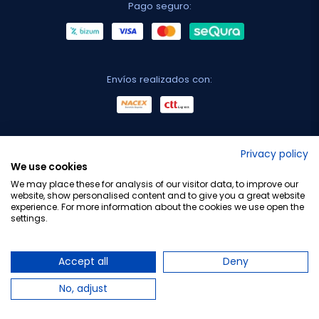
Pago seguro:
Envíos realizados con:
No lo decimos nosotros...
Privacy policy
We use cookies
¡Tu opinión es importante!
We may place these for analysis of our visitor data, to improve our
website, show personalised content and to give you a great website
experience. For more information about the cookies we use open the
settings.
Copyright © 2010-2026 Farmacia Barata S.L. Todos los
derechos reservados.
Accept all
Deny
No, adjust