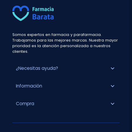
Somos expertos en farmacia y parafarmacia.
Trabajamos para las mejores marcas. Nuestra mayor
prioridad es la atención personalizada a nuestros
clientes.
expand_more
¿Necesitas ayuda?
expand_more
Información
expand_more
Compra