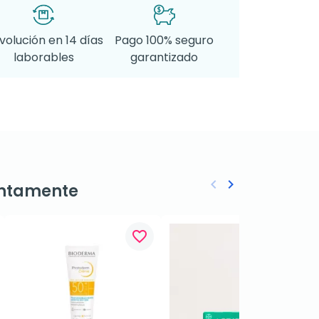
volución en 14 días
Pago 100% seguro
laborables
garantizado
keyboard_arrow_left
keyboard_arrow_right
ntamente
Anterior
Siguiente
favorite_border
favorite_border