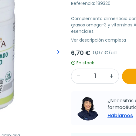
Referencia: 189320
Complemento alimenticio con 
grasos omega-3 y vitaminas A 
esenciales.
Ver descripción completa
keyboard_arrow_right
6,70 €
0,07 €/ud
Siguiente
En stock
¿Necesitas 
farmacéutic
Hablamos
a ampliarla