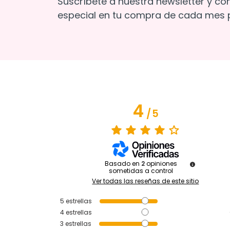
Suscríbete a nuestra newsletter y co
especial en tu compra de cada mes p
4
/
5
Basado en
2
opiniones
sometidas a control
Ver todas las reseñas de este sitio
5
estrellas
4
estrellas
3
estrellas