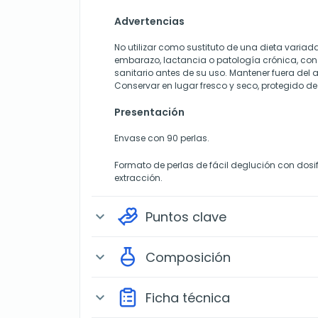
Advertencias
No utilizar como sustituto de una dieta variad
embarazo, lactancia o patología crónica, cons
sanitario antes de su uso. Mantener fuera del 
Conservar en lugar fresco y seco, protegido de 
Presentación
Envase con 90 perlas.
Formato de perlas de fácil deglución con dosi
extracción.
Puntos clave
expand_more
Composición
expand_more
Ficha técnica
expand_more