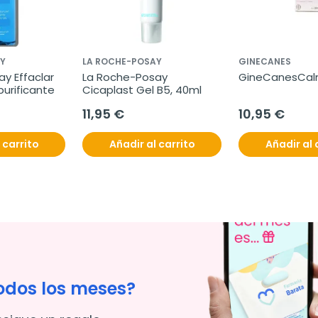
Y
LA ROCHE-POSAY
GINECANES
y Effaclar 
La Roche-Posay 
GineCanesCalm
purificante
Cicaplast Gel B5, 40ml
11,95 €
10,95 €
 carrito
Añadir al carrito
Añadir al 
odos los meses?