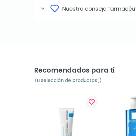
Nuestro consejo farmacéu
expand_more
Recomendados para ti
Tu selección de productos ;)
favorite_border