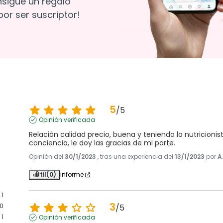
nsigue un regalo
or ser suscriptor!
5
/
5
Opinión verificada
Relación calidad precio, buena y teniendo la nutricioni
conciencia, le doy las gracias de mi parte.
Opinión del
30/1/2023
, tras una experiencia del
13/1/2023
por
A
Útil
(0)
Informe
1
3
0
/
5
1
Opinión verificada