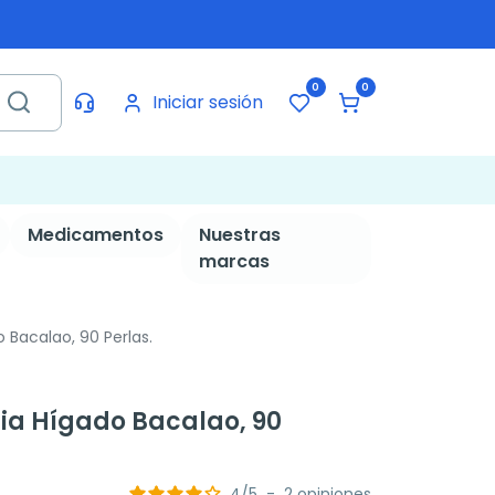
0
0
Iniciar sesión
Medicamentos
Nuestras
marcas
 Bacalao, 90 Perlas.
cia Hígado Bacalao, 90
4
/
5
-
2
opiniones