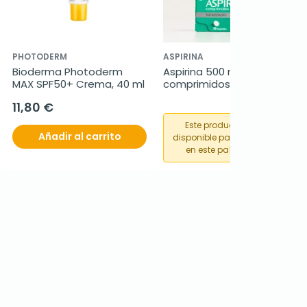
PHOTODERM
ASPIRINA
Bioderma Photoderm 
Aspirina 500 mg, 20 
MAX SPF50+ Crema, 40 ml
comprimidos
11,80 €
Este producto no está
Añadir al carrito
disponible para su compra
en este país o región.