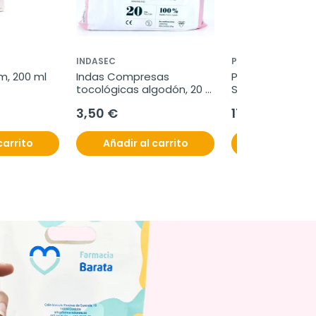
INDASEC
PILOPEPTAN
, 200 ml
Indas Compresas 
Pilopeptan Intens
tocológicas algodón, 20 
Sobres.
uds.
3,50 €
17,50 €
carrito
Añadir al carrito
Añadir al c