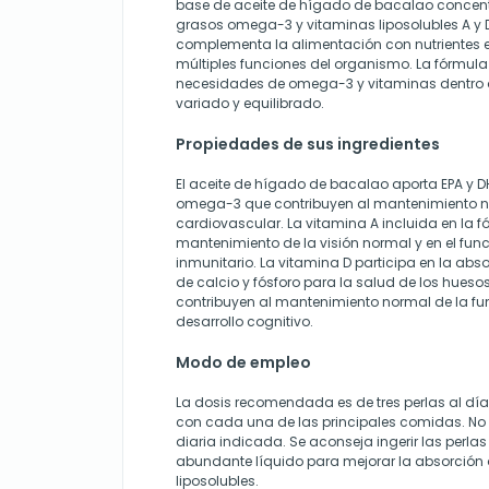
base de aceite de hígado de bacalao concen
grasos omega-3 y vitaminas liposolubles A y D
complementa la alimentación con nutrientes 
múltiples funciones del organismo. La fórmula 
necesidades de omega-3 y vitaminas dentro d
variado y equilibrado.
Propiedades de sus ingredientes
El aceite de hígado de bacalao aporta EPA y 
omega-3 que contribuyen al mantenimiento n
cardiovascular. La vitamina A incluida en la f
mantenimiento de la visión normal y en el fu
inmunitario. La vitamina D participa en la abso
de calcio y fósforo para la salud de los hue
contribuyen al mantenimiento normal de la fun
desarrollo cognitivo.
Modo de empleo
La dosis recomendada es de tres perlas al día,
con cada una de las principales comidas. No 
diaria indicada. Se aconseja ingerir las perlas
abundante líquido para mejorar la absorción d
liposolubles.