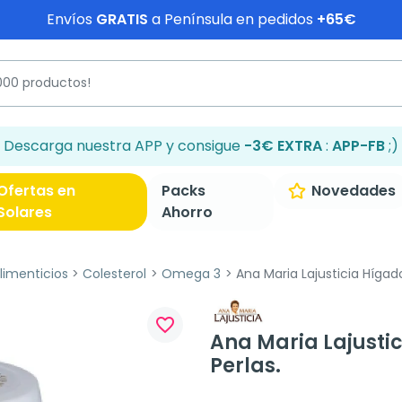
Envíos
GRATIS
a Península en pedidos
+65€
Descarga nuestra APP y consigue
-3€ EXTRA
:
APP-FB
;)
Ofertas en
Packs
Novedades
Solares
Ahorro
imenticios
Colesterol
Omega 3
Ana Maria Lajusticia Hígado
favorite_border
Ana Maria Lajusti
Perlas.