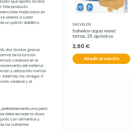
trado que aporta ácidos
. Este producto
esenciales implicados en
se orienta a cubrir
e un patrón dietético
SALVELOX
Salvelox aqua resist 
tiritas, 25 apósitos
2,60 €
DHA, dos ácidos grasos
ormal de la función
Añadir al carrito
órmula colabora en el
ncionamiento del sistema
rción y utilización normal
sos. Además, los omega-3
ción cerebral y al
 preferiblemente una perla
se debe exceder la dosis
 junto con alimentos y
e los nutrientes