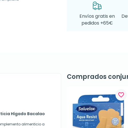
Envíos gratis en
De
pedidos +65€
Comprados conju
favorite_border
sticia Hígado Bacalao
omplemento alimenticio a