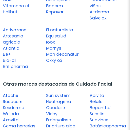
Vitamono ef
Boderm
viñas
Halibut
Repavar
A-derma
Salvelox
Activozone
El naturalista
Artesania
Equisalud
agricola
Ioox
Atlantia
Marnys
Be+
Mon deconatur
Bio-oil
Oxxy o3
Brill pharma
Otras marcas destacadas de Cuidado Facial
Atache
Sun system
Apivita
Rosacure
Neutrogena
Belcils
Sesderma
Caudalie
Bepanthol
Weleda
Vichy
Sensilis
Axovital
Embryolisse
Suavinex
Gema herrerias
Dr arturo alba
Botánicapharma