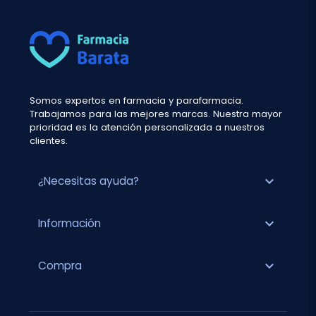
Somos expertos en farmacia y parafarmacia.
Trabajamos para las mejores marcas. Nuestra mayor
prioridad es la atención personalizada a nuestros
clientes.
expand_more
¿Necesitas ayuda?
expand_more
Información
expand_more
Compra