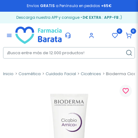
Envíos
GRATIS
a Península en pedidos
+65€
Descarga nuestra APP y consigue
-3€ EXTRA
:
APP-FB
;)
0
0
menu
Inicio
Cosmética
Cuidado Facial
Cicatrices
Bioderma Cicabi
favorite_border