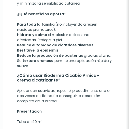
y minimiza la sensibilidad cutánea.
¿Qué beneficios aporta?
Para toda la familia
(no incluyendo a recién
nacidos prematuros).
Hidrata y calma
el malestar de las zonas
afectadas. Protege la piel.
Reduce el tamaño de cicatrices diversas
.
Restituye la epidermis
.
Reduce la producción de bacterias
gracias al zinc.
Su
textura cremosa
permite una aplicación rápida y
suave.
¿Cómo usar Bioderma Cicabio Arnica+
crema cicatrizante?
Aplicar con suavidad, repetir el procedimiento una o
dos veces al día hasta conseguir la absorción
completa de la crema.
Presentación
Tubo de 40 ml.