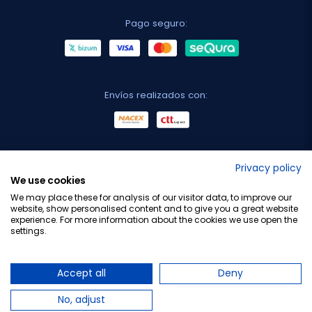
Pago seguro:
Envíos realizados con:
No lo decimos nosotros...
Privacy policy
We use cookies
¡Tu opinión es importante!
We may place these for analysis of our visitor data, to improve our
website, show personalised content and to give you a great website
experience. For more information about the cookies we use open the
settings.
Copyright © 2010-2026 Farmacia Barata S.L. Todos los
derechos reservados.
Accept all
Deny
No, adjust