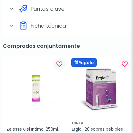
Puntos clave
expand_more
Ficha técnica
expand_more
Comprados conjuntamente
Regalo
favorite_border
favorite_border
CINFA
Zelesse Gel Intimo, 250ml.
Ergial, 20 sobres bebibles