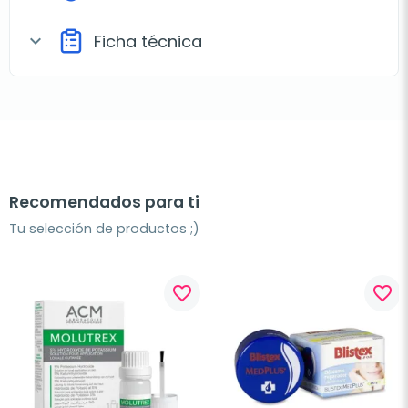
Ficha técnica
expand_more
Recomendados para ti
Tu selección de productos ;)
favorite_border
favorite_border