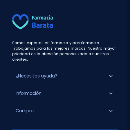
Somos expertos en farmacia y parafarmacia.
Trabajamos para las mejores marcas. Nuestra mayor
prioridad es la atención personalizada a nuestros
clientes.
expand_more
¿Necesitas ayuda?
expand_more
Información
expand_more
Compra