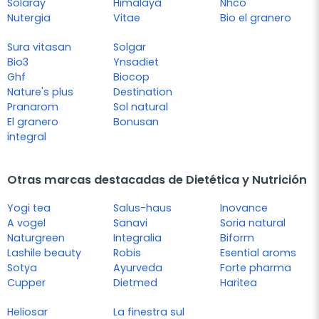
Solaray
Himalaya
Nhco
Nutergia
Vitae
Bio el granero
Sura vitasan
Solgar
Bio3
Ynsadiet
Ghf
Biocop
Nature's plus
Destination
Pranarom
Sol natural
El granero
Bonusan
integral
Otras marcas destacadas de Dietética y Nutrición
Yogi tea
Salus-haus
Inovance
A vogel
Sanavi
Soria natural
Naturgreen
Integralia
Biform
Lashile beauty
Robis
Esential aroms
Sotya
Ayurveda
Forte pharma
Cupper
Dietmed
Haritea
Heliosar
La finestra sul