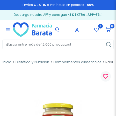
Envíos
GRATIS
a Península en pedidos
+65€
Descarga nuestra APP y consigue
-3€ EXTRA
:
APP-FB
;)
0
0
menu
Inicio
Dietética y Nutrición
Complementos alimenticios
Rapun
favorite_border