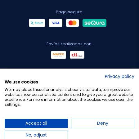
Pago seguro:
Envíos realizados con:
No lo decimos nosotros...
Privacy policy
We use cookies
¡Tu opinión es importante!
We may place these for analysis of our visitor data, to improve our
website, show personalised content and to give you a great website
experience. For more information about the cookies we use open the
settings.
Copyright © 2010-2026 Farmacia Barata S.L. Todos los
derechos reservados.
Accept all
Deny
No, adjust