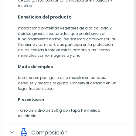
de 250 g, lista para untar o incorporar en batidos y
recetas.
Beneficios del producto
Proporciona proteínas vegetales de alta calidad y
ácidos grasos insaturados que contribuyen al
funcionamiento normal del sistema cardiovascular.
Contiene vitamina E, que participa en la protección
de las células frente al estrés oxidativo, así como
minerales como magnesio y zinc.
Modo de empleo
Untar sobre pan, galletas o mezclar en batidos,
cereales y recetas al gusto. Conservar cerrado en un
lugar fresco y seco.
Presentación
Tarro de vidrio de 250 g con tapa hermética
reciclable.
Composición
expand_more