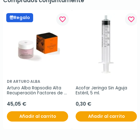
Comprados conjuntamente
Regalo
favorite_border
favorite_border
DR ARTURO ALBA
Arturo Alba Rapsodia Alta 
Acofar Jeringa Sin Aguja 
Recuperación Factores de 
Estéril, 5 ml.
Crecimiento, 50 ml
45,05 €
0,30 €
Añadir al carrito
Añadir al carrito