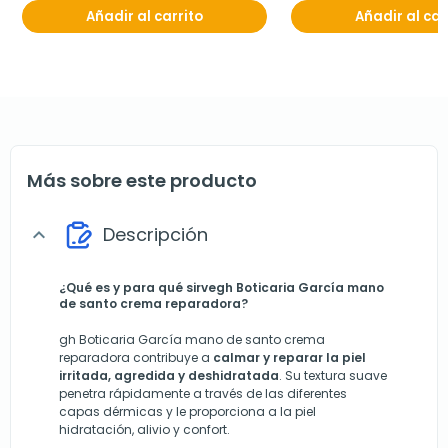
Añadir al carrito
Añadir al car
Más sobre este producto
Descripción
expand_more
¿Qué es y para qué sirve
gh Boticaria García mano
de santo crema reparadora?
gh Boticaria García mano de santo crema
reparadora contribuye a
calmar y reparar la piel
irritada, agredida y deshidratada
. Su textura suave
penetra rápidamente a través de las diferentes
capas dérmicas y le proporciona a la piel
hidratación, alivio y confort.