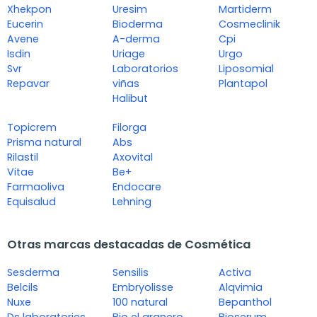
Xhekpon
Uresim
Martiderm
Eucerin
Bioderma
Cosmeclinik
Avene
A-derma
Cpi
Isdin
Uriage
Urgo
Svr
Laboratorios
Liposomial
Repavar
viñas
Plantapol
Halibut
Topicrem
Filorga
Prisma natural
Abs
Rilastil
Axovital
Vitae
Be+
Farmaoliva
Endocare
Equisalud
Lehning
Otras marcas destacadas de Cosmética
Sesderma
Sensilis
Activa
Belcils
Embryolisse
Alqvimia
Nuxe
100 natural
Bepanthol
Ds laboratories
Bio el granero
Bioserum