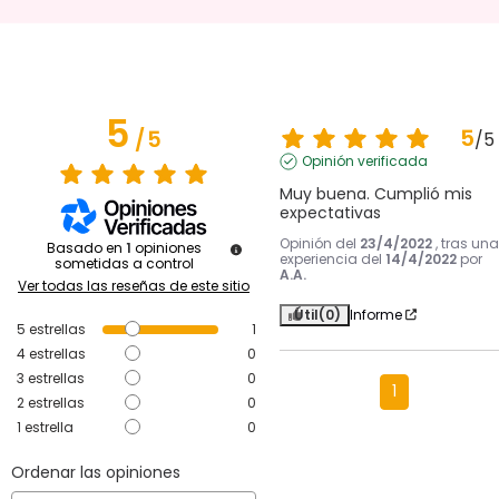
5
5
/
5
/
5
Opinión verificada
Muy buena. Cumplió mis 
expectativas
Opinión del
23/4/2022
, tras una
Basado en
1
opiniones
experiencia del
14/4/2022
por
sometidas a control
A.A.
Ver todas las reseñas de este sitio
Útil
(0)
Informe
5
estrellas
1
4
estrellas
0
3
estrellas
0
1
2
estrellas
0
1
estrella
0
Ordenar las opiniones