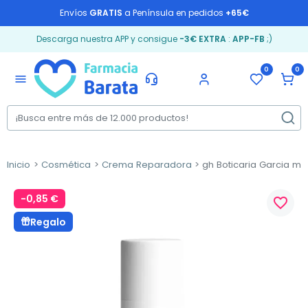
Envíos
GRATIS
a Península en pedidos
+65€
Descarga nuestra APP y consigue
-3€ EXTRA
:
APP-FB
;)
0
0
menu
Inicio
Cosmética
Crema Reparadora
gh Boticaria Garcia m
-0,85 €
favorite_border
Regalo