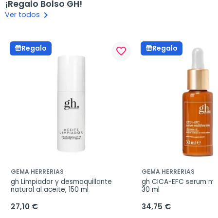
¡Regalo Bolso GH!
keyboard_arrow_right
Ver todos
Regalo
Regalo
favorite_border
GEMA HERRERIAS
GEMA HERRERIAS
gh Limpiador y desmaquillante 
gh CICA-EFC serum mult
natural al aceite, 150 ml
30 ml
27,10 €
34,75 €