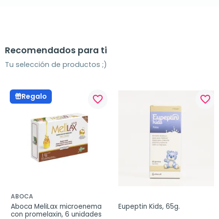
Recomendados para ti
Tu selección de productos ;)
Regalo
favorite_border
favorite_border
ABOCA
Aboca MeliLax microenema 
Eupeptin Kids, 65g.
con promelaxin, 6 unidades