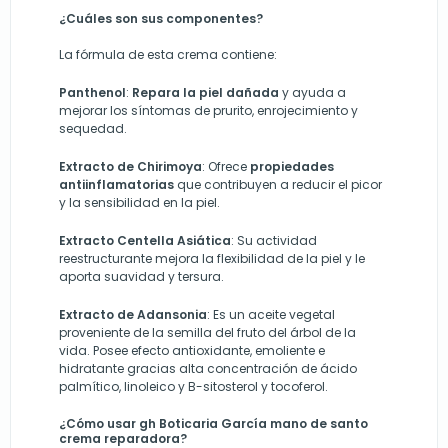
¿Cuáles son sus componentes?
La fórmula de esta crema contiene:
Panthenol
:
Repara la piel dañada
y ayuda a
mejorar los síntomas de prurito, enrojecimiento y
sequedad.
Extracto de Chirimoya
: Ofrece
propiedades
antiinflamatorias
que contribuyen a reducir el picor
y la sensibilidad en la piel.
Extracto Centella Asiática
: Su actividad
reestructurante mejora la flexibilidad de la piel y le
aporta suavidad y tersura.
Extracto de Adansonia
: Es un aceite vegetal
proveniente de la semilla del fruto del árbol de la
vida. Posee efecto antioxidante, emoliente e
hidratante gracias alta concentración de ácido
palmítico, linoleico y B-sitosterol y tocoferol.
¿Cómo usar gh Boticaria García mano de santo
crema reparadora?