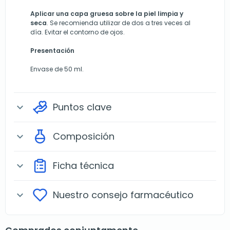
Aplicar una capa gruesa sobre la piel limpia y
seca
. Se recomienda utilizar de dos a tres veces al
día. Evitar el contorno de ojos.
Presentación
Envase de 50 ml.
Puntos clave
expand_more
Composición
expand_more
Ficha técnica
expand_more
Nuestro consejo farmacéutico
expand_more