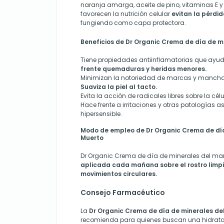
naranja amarga, aceite de pino, vitaminas E y C
favorecen la nutrición celular
evitan la pérdi
fungiendo como capa protectora.
Beneficios de Dr Organic Crema de día de m
Tiene propiedades antiinflamatorias que ayu
frente quemaduras y heridas menores.
Minimizan la notoriedad de marcas y mancha
Suaviza la piel al tacto.
Evita la acción de radicales libres sobre la célu
Hace frente a irritaciones y otras patologías 
hipersensible.
Modo de empleo de Dr Organic Crema de día
Muerto
Dr Organic Crema de día de minerales del mar
aplicada cada mañana sobre el rostro limp
movimientos circulares.
Consejo Farmacéutico
La
Dr Organic Crema de día de minerales de
recomienda para quienes buscan una hidrata