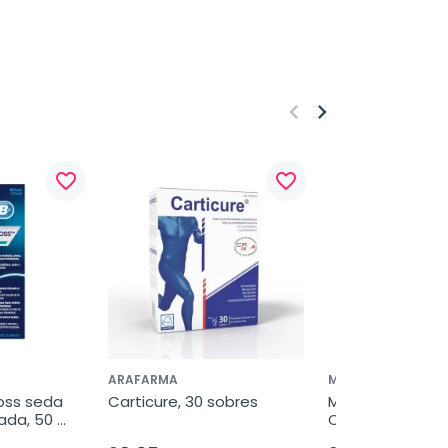
keyboard_arrow_left
keyboard_arrow_right
favorite_border
favorite_border
ARAFARMA
MARTIDERM
oss seda 
Carticure, 30 sobres
Martiderm Legva
ada, 50 
Cápsulas, 60 cá