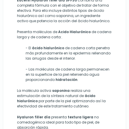
Eucerin Hyaluron filler día SPF30
combina una
completa fórmula con el objetivo de tratar de forma
efectiva. Para ello incluye distintos tipos de ácido
hialurónico así como saponina, un ingrediente
activo que potencia la acción del ácido hialurónico.
Presenta moléculas de
Acido Hialurónico
de cadena
larga y de cadena corta:.
- El
ácido hialurónico
de cadena corta penetra
más profundamente en la epidermis rellenando
las arrugas desde el interior.
- Las moléculas de cadena larga permanecen
en la superficie de la piel reteniendo agua
proporcionando
hidratación
.
La molécula activa
saponina
realiza una
estimulación de la síntesis natural de
ácido
hialurónico
por parte de la piel optimizando así la
efectividad de este tratamiento cutáneo.
Hyaluron filler día
presenta
textura ligera
no
comedogénica ideal para todo tipo de piel, de
absorción rápida.