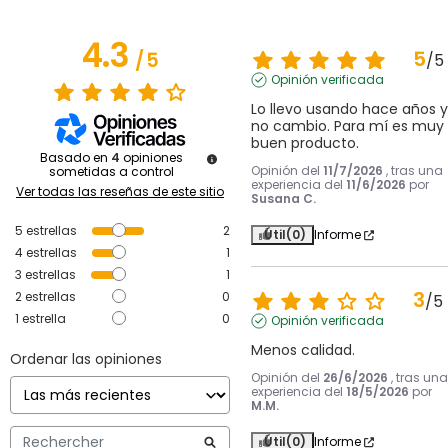
4.3
5
/
5
/
5
Opinión verificada
Lo llevo usando hace años y 
no cambio. Para mí es muy 
buen producto.
Basado en
4
opiniones
Opinión del
11/7/2026
, tras una
sometidas a control
experiencia del
11/6/2026
por
Ver todas las reseñas de este sitio
Susana C.
5
estrellas
2
Útil
(0)
Informe
4
estrellas
1
3
estrellas
1
3
2
estrellas
0
/
5
1
estrella
0
Opinión verificada
Menos calidad.
Ordenar las opiniones
Opinión del
26/6/2026
, tras una
experiencia del
18/5/2026
por
M.M.
Útil
(0)
Informe