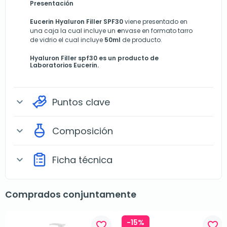
Presentación
Eucerin Hyaluron Filler SPF30
viene presentado en
una caja la cual incluye un
e
nvase en formato tarro
de vidrio el cual incluye
50ml
de producto.
Hyaluron Filler spf30 es un producto de
Laboratorios Eucerin
.
Puntos clave
expand_more
Composición
expand_more
Ficha técnica
expand_more
Comprados conjuntamente
-15%
favorite_border
favorite_border