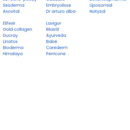
Sesderma
Embryolisse
Liposomial
Axovital
Dr arturo alba
Natysal
Elifexir
Lavigor
Gold collagen
Rilastil
Ducray
Ayurveda
Linatox
Babé
Bioderma
Carederm
Himalaya
Perricone