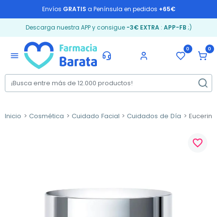
Envíos
GRATIS
a Península en pedidos
+65€
Descarga nuestra APP y consigue
-3€ EXTRA
:
APP-FB
;)
0
0
menu
Inicio
Cosmética
Cuidado Facial
Cuidados de Día
Eucerin H
favorite_border