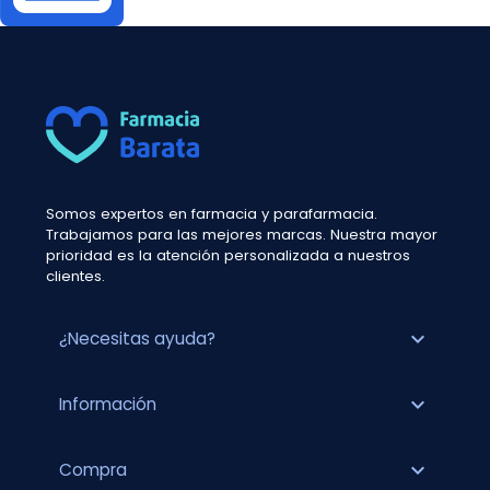
Somos expertos en farmacia y parafarmacia.
Trabajamos para las mejores marcas. Nuestra mayor
prioridad es la atención personalizada a nuestros
clientes.
expand_more
¿Necesitas ayuda?
expand_more
Información
expand_more
Compra