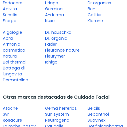
Endocare
Uriage
Dr organics
Apivita
Germinal
Be+
Sensilis
A-derma
Cattier
Filorga
Nuxe
Klorane
Algologie
Dr. hauschka
Aora
Dr. organic
Armonia
Fader
cosmetica
Fleurance nature
natural
Fleurymer
Boi thermal
Ichigo
Bottega di
lungavita
Dermatoline
Otras marcas destacadas de Cuidado Facial
Atache
Gema herrerias
Belcils
Svr
Sun system
Bepanthol
Rosacure
Neutrogena
Suavinex
La roche-posay
Caudalie
Botánicapharma