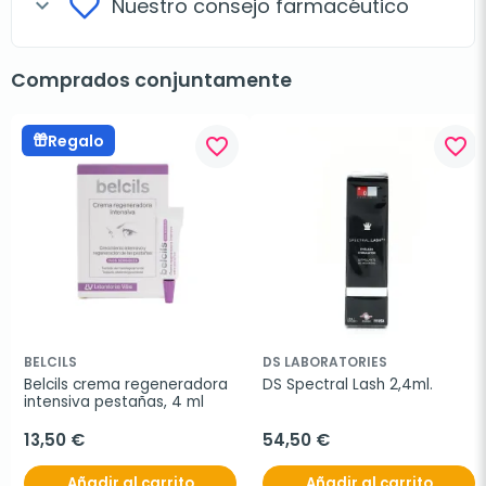
Nuestro consejo farmacéutico
expand_more
Comprados conjuntamente
Regalo
favorite_border
favorite_border
BELCILS
DS LABORATORIES
Belcils crema regeneradora 
DS Spectral Lash 2,4ml.
intensiva pestañas, 4 ml
13,50 €
54,50 €
Añadir al carrito
Añadir al carrito