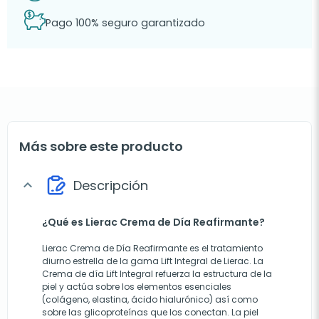
Pago 100% seguro garantizado
Más sobre este producto
Descripción
expand_more
¿Qué es Lierac Crema de Día Reafirmante?
Lierac Crema de Día Reafirmante es el tratamiento
diurno estrella de la gama Lift Integral de Lierac. La
Crema de día Lift Integral refuerza la estructura de la
piel y actúa sobre los elementos esenciales
(colágeno, elastina, ácido hialurónico) así como
sobre las glicoproteínas que los conectan. La piel