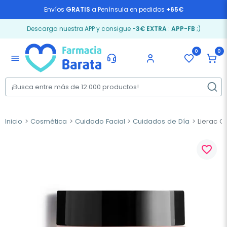
Envíos
GRATIS
a Península en pedidos
+65€
Descarga nuestra APP y consigue
-3€ EXTRA
:
APP-FB
;)
0
0
menu
Inicio
Cosmética
Cuidado Facial
Cuidados de Día
Lierac C
favorite_border