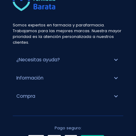
Somos expertos en farmacia y parafarmacia.
Trabajamos para las mejores marcas. Nuestra mayor
prioridad es la atención personalizada a nuestros
clientes.
expand_more
¿Necesitas ayuda?
expand_more
Información
expand_more
Compra
Pago seguro: