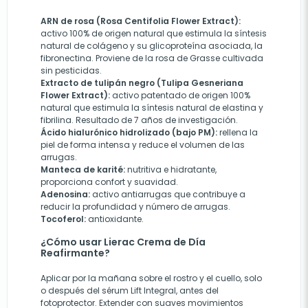
ARN de rosa (Rosa Centifolia Flower Extract):
activo 100% de origen natural que estimula la síntesis
natural de colágeno y su glicoproteína asociada, la
fibronectina. Proviene de la rosa de Grasse cultivada
sin pesticidas.
Extracto de tulipán negro (Tulipa Gesneriana
Flower Extract):
activo patentado de origen 100%
natural que estimula la síntesis natural de elastina y
fibrilina. Resultado de 7 años de investigación.
Ácido hialurónico hidrolizado (bajo PM):
rellena la
piel de forma intensa y reduce el volumen de las
arrugas.
Manteca de karité:
nutritiva e hidratante,
proporciona confort y suavidad.
Adenosina:
activo antiarrugas que contribuye a
reducir la profundidad y número de arrugas.
Tocoferol:
antioxidante.
¿Cómo usar Lierac Crema de Día
Reafirmante?
Aplicar por la mañana sobre el rostro y el cuello, solo
o después del sérum Lift Integral, antes del
fotoprotector. Extender con suaves movimientos