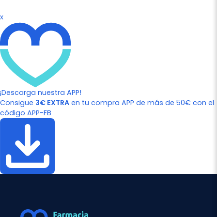
x
¡Descarga nuestra APP!
Consigue
3€ EXTRA
en tu compra APP de más de 50€ con el
código APP-FB