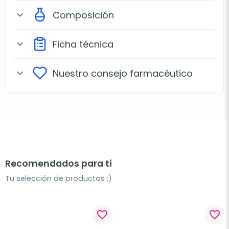
Composición
expand_more
Ficha técnica
expand_more
Nuestro consejo farmacéutico
expand_more
Recomendados para ti
Tu selección de productos ;)
favorite_border
favorite_border