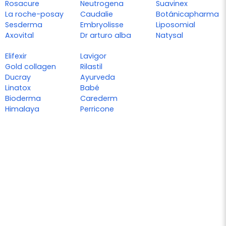
Rosacure
Neutrogena
Suavinex
La roche-posay
Caudalie
Botánicapharma
Sesderma
Embryolisse
Liposomial
Axovital
Dr arturo alba
Natysal
Elifexir
Lavigor
Gold collagen
Rilastil
Ducray
Ayurveda
Linatox
Babé
Bioderma
Carederm
Himalaya
Perricone