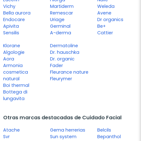
Vichy
Martiderm
Weleda
Bella aurora
Remescar
Avene
Endocare
Uriage
Dr organics
Apivita
Germinal
Be+
Sensilis
A-derma
Cattier
Klorane
Dermatoline
Algologie
Dr. hauschka
Aora
Dr. organic
Armonia
Fader
cosmetica
Fleurance nature
natural
Fleurymer
Boi thermal
Bottega di
lungavita
Otras marcas destacadas de Cuidado Facial
Atache
Gema herrerias
Belcils
Svr
Sun system
Bepanthol