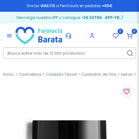
Envíos
GRATIS
a Península en pedidos
+65€
Descarga nuestra APP y consigue
-3€ EXTRA
:
APP-FB
;)
0
0
menu
Inicio
Cosmética
Cuidado Facial
Cuidados de Día
Lierac G
favorite_border