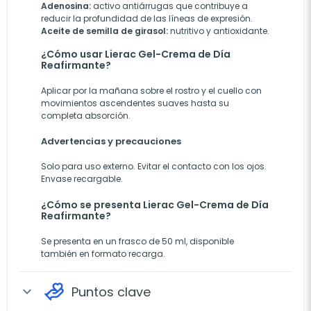
Adenosina:
activo antiárrugas que contribuye a
reducir la profundidad de las líneas de expresión.
Aceite de semilla de girasol:
nutritivo y antioxidante.
¿Cómo usar Lierac Gel-Crema de Día
Reafirmante?
Aplicar por la mañana sobre el rostro y el cuello con
movimientos ascendentes suaves hasta su
completa absorción.
Advertencias y precauciones
Solo para uso externo. Evitar el contacto con los ojos.
Envase recargable.
¿Cómo se presenta Lierac Gel-Crema de Día
Reafirmante?
Se presenta en un frasco de 50 ml, disponible
también en formato recarga.
Puntos clave
expand_more