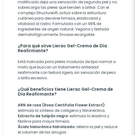
matificado deja una sensación de segunda piel y no
sobrecarga las pieles que tienden a brillar. Con el
complejo StructureLift, actúa sobre la estructura
cutánea para devolver firmeza, elasticidad y
vitalidad al rostro. Formulada con un 98% de
ingredientes de origen natural. Vegana y testada
dermatológicamente. Envase recargable.
¿Para qué sirve Lierac Gel-Crema de Día
Reafirmante?
Está indicada para pieles maduras de tipo normal a
mixto que buscan un tratamiento antiedad
reafirmante con textura ligera, sin sensación de peso
o brillo excesivo.
¿Qué beneficios tiene Lierac Gel-Crema de
Día Reafirmante?
ARN de rosa (Rosa Centifolia Flower Extract):
estimula la síntesis de colágeno y fibronectina.
Extracto de tulipán negro:
estimula la elastina y
fibrilina para mayor firmeza.
Ácido hialurónico hidrolizado:
rellena la piel y reduce
el volumen de las arrugas.