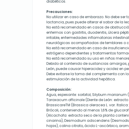
diabéticos.
Precauciones:
No utilizar en caso de embarazo. No debe ser
lactancia, pues puede alterar el sabor de la l
No está recomendado en casos de obstrucción d
enfermos con gastritis, duodenitis, úlcera pép
irritable, enfermedades inflamatorias intestina
neurológicas acompañadas de temblores o c
No está recomendado en caso de insuficienci
estrógeno dependientes y tratamientos farma
No está recomendado su uso en niños menore
Debido al contenido de sustancias amargas, p
León, puede causar hiperacidez y acidez en pe
Debe evitarse la toma del complemento con l
estimulación de la actividad hepática.
Composición:
Agua, espesante: sorbitol, Silybum marianum 
Taraxacum officinale (Diente de León: extracto 
BrassicareTM (Brassica oleracea L. var. Italica:
Brócoli, conteniendo al menos 1,6% de glucor
(Alcachofa: extracto seco de la planta conte
cinarina), Desmodium adscendens (Desmodium:
hojas), colina citrato, ácido L-ascórbico, aro