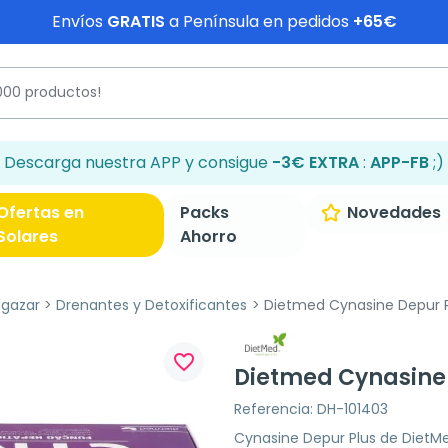
Envíos
GRATIS
a Península en pedidos
+65€
Descarga nuestra APP y consigue
-3€ EXTRA
:
APP-FB
;)
Ofertas en
Packs
Novedades
Solares
Ahorro
lgazar
Drenantes y Detoxificantes
Dietmed Cynasine Depur P
favorite_border
Dietmed Cynasine 
Referencia: DH-101403
Cynasine Depur Plus de DietM