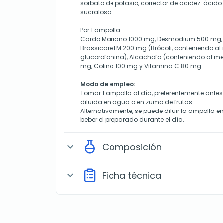
sorbato de potasio, corrector de acidez: ácido 
sucralosa.
Por 1 ampolla:
Cardo Mariano 1000 mg, Desmodium 500 mg, D
BrassicareTM 200 mg (Brócoli, conteniendo al
glucorofanina), Alcachofa (conteniendo al me
mg, Colina 100 mg y Vitamina C 80 mg
Modo de empleo:
Tomar 1 ampolla al día, preferentemente antes
diluida en agua o en zumo de frutas.
Alternativamente, se puede diluir la ampolla en
beber el preparado durante el día.
Composición
expand_more
Ficha técnica
expand_more