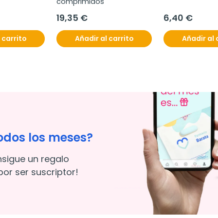
comprimidos
19,35 €
6,40 €
 carrito
Añadir al carrito
Añadir al 
odos los meses?
nsigue un regalo
or ser suscriptor!