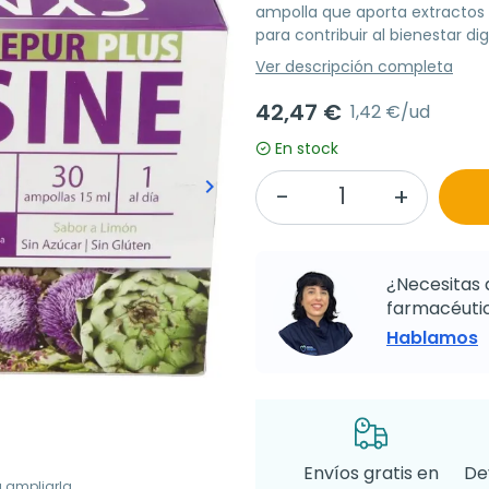
ampolla que aporta extractos 
para contribuir al bienestar di
Ver descripción completa
42,47 €
1,42 €/ud
En stock
keyboard_arrow_right
Siguiente
¿Necesitas 
farmacéutic
Hablamos
Envíos gratis en
De
a ampliarla