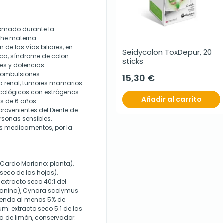
 tomado durante la
eche materna.
e las vías biliares, en
Seidycolon ToxDepur, 20 
tica, síndrome de colon
sticks
les y dolencias
ombulsiones.
15,30 €
a renal, tumores mamarios
cológicos con estrógenos.
Añadir al carrito
s de 6 años.
rovenientes del Diente de
rsonas sensibles.
os medicamentos, por la
(Cardo Mariano: planta),
seco de las hojas),
 extracto seco 40:1 del
ofanina), Cynara scolymus
niendo al menos 5% de
 extracto seco 5:1 de las
ma de limón, conservador: