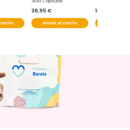
3x30 Cápsulas
38,95 €
16,95 €
carrito
Añadir al carrito
Añadir al c