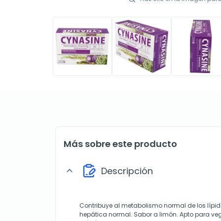
Más sobre este producto
Descripción
expand_more
Contribuye al metabolismo normal de los lípid
hepática normal. Sabor a limón. Apto para ve