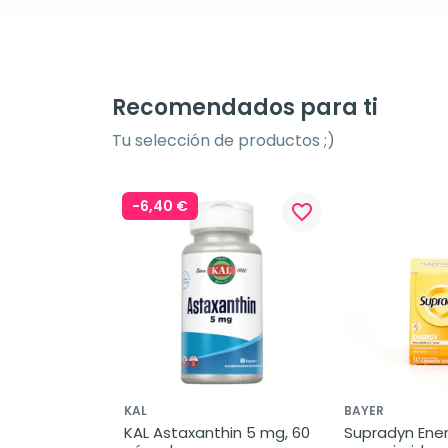
Recomendados para ti
Tu selección de productos ;)
-6,40 €
favorite_border
KAL
BAYER
KAL Astaxanthin 5 mg, 60 
Supradyn Energ