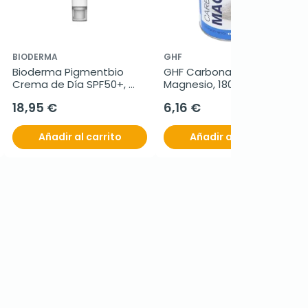
BIODERMA
GHF
Bioderma Pigmentbio 
GHF Carbonato de 
Crema de Día SPF50+, 
Magnesio, 180 gr
40ml.
18,95 €
6,16 €
Añadir al carrito
Añadir al carrito