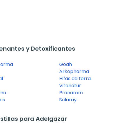
nantes y Detoxificantes
harma
Goah
Arkopharma
al
Hifas da terra
Vitanatur
rma
Pranarom
as
Solaray
tillas para Adelgazar