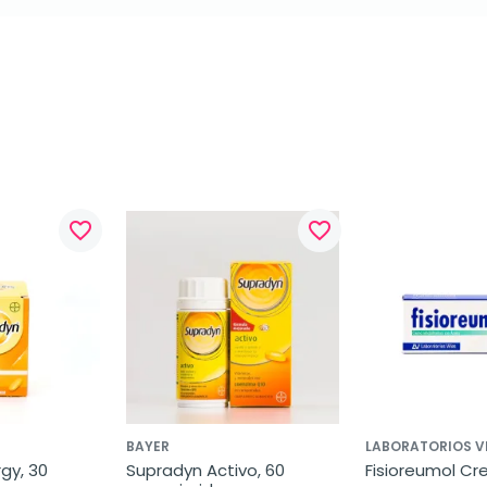
favorite_border
favorite_border
BAYER
LABORATORIOS V
y, 30 
Supradyn Activo, 60 
Fisioreumol Cr