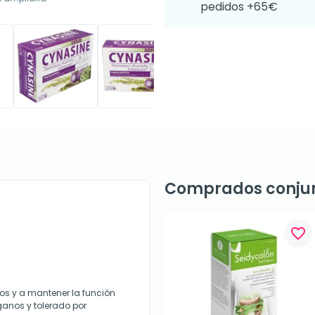
pedidos +65€
Comprados conju
favorite_border
os y a mantener la función
ganos y tolerado por