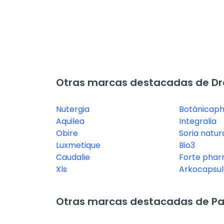
Otras marcas destacadas de Dre
Nutergia
Botánicap
Aquilea
Integralia
Obire
Soria natur
Luxmetique
Bio3
Caudalie
Forte pha
Xls
Arkocapsul
Otras marcas destacadas de Pas