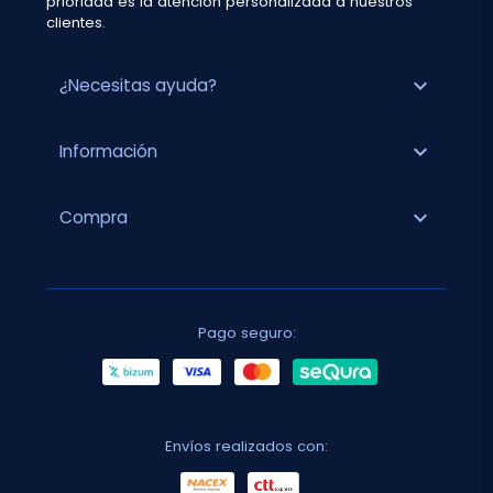
prioridad es la atención personalizada a nuestros
clientes.
expand_more
¿Necesitas ayuda?
expand_more
Información
expand_more
Compra
Pago seguro:
Envíos realizados con: