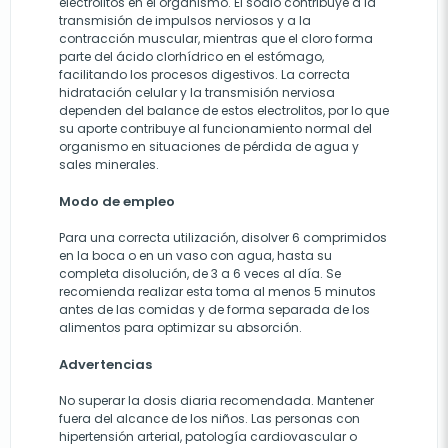
electrolitos en el organismo. El sodio contribuye a la
transmisión de impulsos nerviosos y a la
contracción muscular, mientras que el cloro forma
parte del ácido clorhídrico en el estómago,
facilitando los procesos digestivos. La correcta
hidratación celular y la transmisión nerviosa
dependen del balance de estos electrolitos, por lo que
su aporte contribuye al funcionamiento normal del
organismo en situaciones de pérdida de agua y
sales minerales.
Modo de empleo
Para una correcta utilización, disolver 6 comprimidos
en la boca o en un vaso con agua, hasta su
completa disolución, de 3 a 6 veces al día. Se
recomienda realizar esta toma al menos 5 minutos
antes de las comidas y de forma separada de los
alimentos para optimizar su absorción.
Advertencias
No superar la dosis diaria recomendada. Mantener
fuera del alcance de los niños. Las personas con
hipertensión arterial, patología cardiovascular o