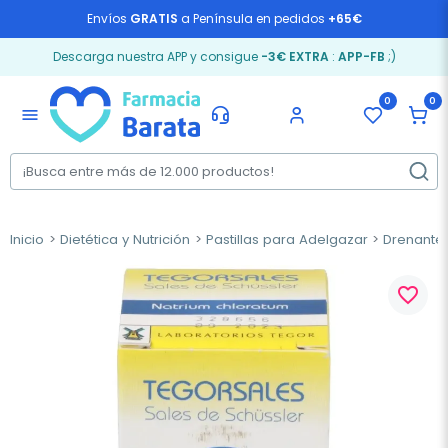
Envíos
GRATIS
a Península en pedidos
+65€
Descarga nuestra APP y consigue
-3€ EXTRA
:
APP-FB
;)
0
0
menu
Inicio
Dietética y Nutrición
Pastillas para Adelgazar
Drenantes
favorite_border