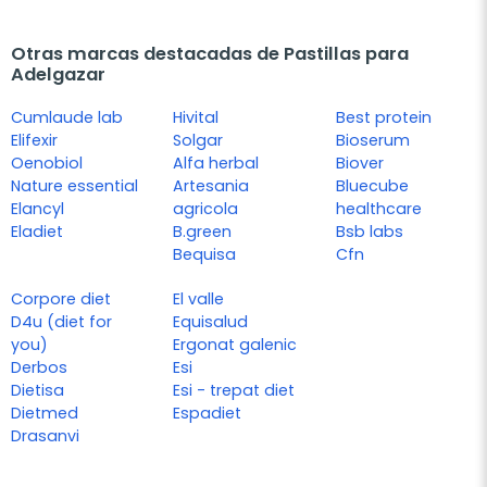
Otras marcas destacadas de Pastillas para
Adelgazar
Cumlaude lab
Hivital
Best protein
Elifexir
Solgar
Bioserum
Oenobiol
Alfa herbal
Biover
Nature essential
Artesania
Bluecube
Elancyl
agricola
healthcare
Eladiet
B.green
Bsb labs
Bequisa
Cfn
Corpore diet
El valle
D4u (diet for
Equisalud
you)
Ergonat galenic
Derbos
Esi
Dietisa
Esi - trepat diet
Dietmed
Espadiet
Drasanvi