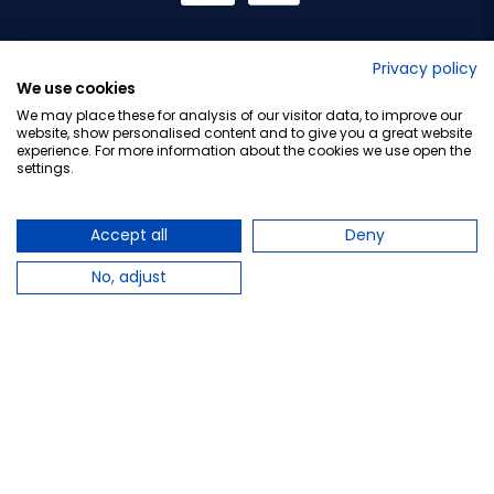
No lo decimos nosotros...
Privacy policy
We use cookies
¡Tu opinión es importante!
We may place these for analysis of our visitor data, to improve our
website, show personalised content and to give you a great website
experience. For more information about the cookies we use open the
settings.
Copyright © 2010-2026 Farmacia Barata S.L. Todos los
derechos reservados.
Accept all
Deny
No, adjust
Total:
16,48 €
−
+
Añadir al carrito