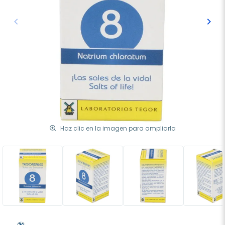
keyboard_arrow_left
keyboard_arrow_right
Anterior
Sigu
Haz clic en la imagen para ampliarla