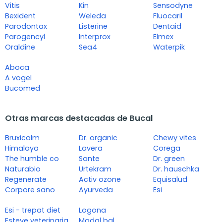
Vitis
Kin
Sensodyne
Bexident
Weleda
Fluocaril
Parodontax
Listerine
Dentaid
Parogencyl
Interprox
Elmex
Oraldine
Sea4
Waterpik
Aboca
A vogel
Bucomed
Otras marcas destacadas de Bucal
Bruxicalm
Dr. organic
Chewy vites
Himalaya
Lavera
Corega
The humble co
Sante
Dr. green
Naturabio
Urtekram
Dr. hauschka
Regenerate
Activ ozone
Equisalud
Corpore sano
Ayurveda
Esi
Esi - trepat diet
Logona
Esteve veterinaria
Madal bal