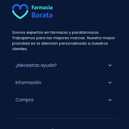
Somos expertos en farmacia y parafarmacia.
Trabajamos para las mejores marcas. Nuestra mayor
prioridad es la atención personalizada a nuestros
clientes.
expand_more
¿Necesitas ayuda?
expand_more
Información
expand_more
Compra