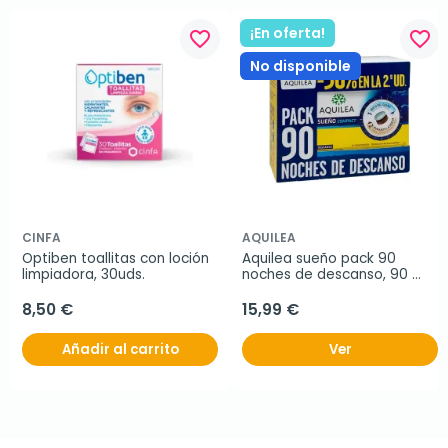
¡En oferta!
favorite_border
favorite_border
No disponible
CINFA
AQUILEA
Optiben toallitas con loción 
Aquilea sueño pack 90 
limpiadora, 30uds.
noches de descanso, 90 
comprimidos
8,50 €
15,99 €
Añadir al carrito
Ver