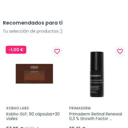
Recomendados para ti
Tu selección de productos ;)
-1,00 €
favorite_border
favorite_border
KOBHO LABS
PRIMADERM
Kobho GLP, 90 cápsulas+30 
Primaderm Retinal Renewal 
viales
0,3 % Growth Factor 
Peptide Serum, 30 ml