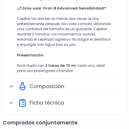
¿Cómo usar Oral-B Advanced Sensibilidad?
Cepillar los dientes al menos dos veces al día,
preferiblemente después de cada comida, utilizando
una cantidad del tamaño de un guisante. Cepillar
durante 2 minutos con movimientos suaves,
evitando el cepillado agresivo. No tragar el dentífrico
y enjuagar con agua tras su uso.
Presentación
Pack duplo con
2 tubos de 75 ml
cada uno, ideal
para uso prolongado o familiar.
Composición
expand_more
Ficha técnica
expand_more
Comprados conjuntamente