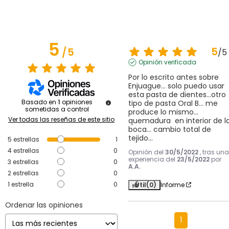
5
5
/
5
/
5
Opinión verificada
Por lo escrito antes sobre 
Enjuague... solo puedo usar 
esta pasta de dientes...otro 
Basado en
1
opiniones
tipo de pasta Oral B... me 
sometidas a control
produce lo mismo... 
Ver todas las reseñas de este sitio
quemadura  en interior de la
boca... cambio total de 
tejido...
5
estrellas
1
4
estrellas
0
Opinión del
30/5/2022
, tras una
experiencia del
23/5/2022
por
3
estrellas
0
A.A.
2
estrellas
0
1
estrella
0
Útil
(0)
Informe
Ordenar las opiniones
1