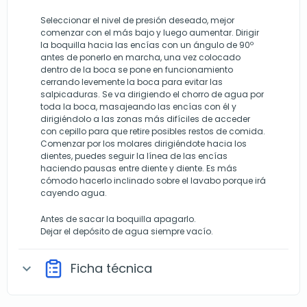
Seleccionar el nivel de presión deseado, mejor
comenzar con el más bajo y luego aumentar. Dirigir
la boquilla hacia las encías con un ángulo de 90º
antes de ponerlo en marcha, una vez colocado
dentro de la boca se pone en funcionamiento
cerrando levemente la boca para evitar las
salpicaduras. Se va dirigiendo el chorro de agua por
toda la boca, masajeando las encías con él y
dirigiéndolo a las zonas más difíciles de acceder
con cepillo para que retire posibles restos de comida.
Comenzar por los molares dirigiéndote hacia los
dientes, puedes seguir la línea de las encías
haciendo pausas entre diente y diente. Es más
cómodo hacerlo inclinado sobre el lavabo porque irá
cayendo agua.
Antes de sacar la boquilla apagarlo.
Dejar el depósito de agua siempre vacío.
Ficha técnica
expand_more