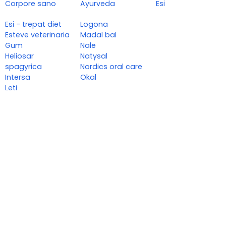
Corpore sano
Ayurveda
Esi
Esi - trepat diet
Logona
Esteve veterinaria
Madal bal
Gum
Nale
Heliosar
Natysal
spagyrica
Nordics oral care
Intersa
Okal
Leti