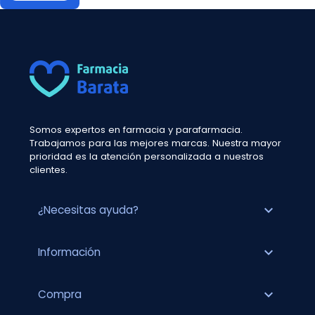
Somos expertos en farmacia y parafarmacia.
Trabajamos para las mejores marcas. Nuestra mayor
prioridad es la atención personalizada a nuestros
clientes.
expand_more
¿Necesitas ayuda?
expand_more
Información
expand_more
Compra