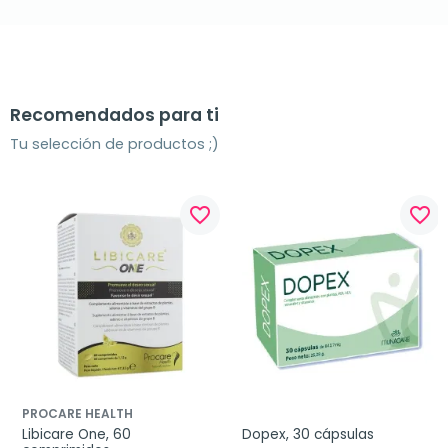
Recomendados para ti
Tu selección de productos ;)
favorite_border
favorite_border
PROCARE HEALTH
Libicare One, 60 
Dopex, 30 cápsulas