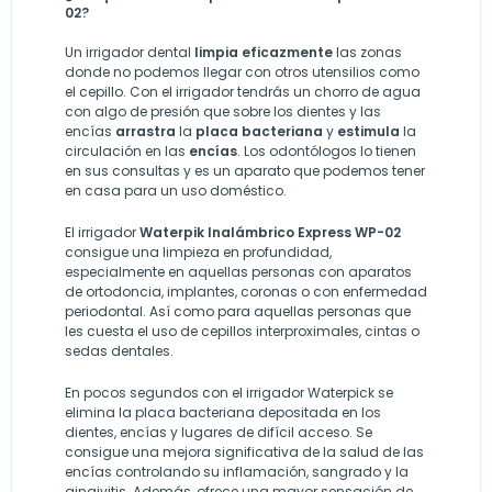
02?
Un irrigador dental
limpia eficazmente
las zonas
donde no podemos llegar con otros utensilios como
el cepillo. Con el irrigador tendrás un chorro de agua
con algo de presión que sobre los dientes y las
encías
arrastra
la
placa bacteriana
y
estimula
la
circulación en las
encías
. Los odontólogos lo tienen
en sus consultas y es un aparato que podemos tener
en casa para un uso doméstico.
El irrigador
Waterpik Inalámbrico Express WP-02
consigue una limpieza en profundidad,
especialmente en aquellas personas con aparatos
de ortodoncia, implantes, coronas o con enfermedad
periodontal. Así como para aquellas personas que
les cuesta el uso de cepillos interproximales, cintas o
sedas dentales.
En pocos segundos con el irrigador Waterpick se
elimina la placa bacteriana depositada en los
dientes, encías y lugares de difícil acceso. Se
consigue una mejora significativa de la salud de las
encías controlando su inflamación, sangrado y la
gingivitis. Además, ofrece una mayor sensación de