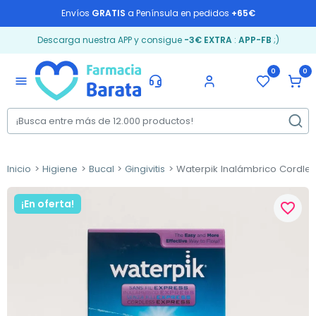
Envíos
GRATIS
a Península en pedidos
+65€
Descarga nuestra APP y consigue
-3€ EXTRA
:
APP-FB
;)
0
0
menu
Inicio
Higiene
Bucal
Gingivitis
Waterpik Inalámbrico Cordless
¡En oferta!
favorite_border