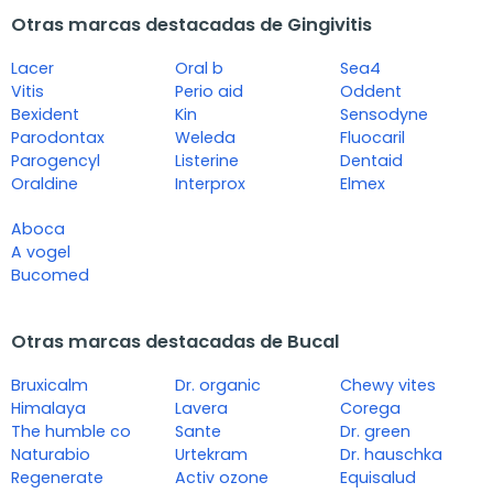
Otras marcas destacadas de Gingivitis
Lacer
Oral b
Sea4
Vitis
Perio aid
Oddent
Bexident
Kin
Sensodyne
Parodontax
Weleda
Fluocaril
Parogencyl
Listerine
Dentaid
Oraldine
Interprox
Elmex
Aboca
A vogel
Bucomed
Otras marcas destacadas de Bucal
Bruxicalm
Dr. organic
Chewy vites
Himalaya
Lavera
Corega
The humble co
Sante
Dr. green
Naturabio
Urtekram
Dr. hauschka
Regenerate
Activ ozone
Equisalud