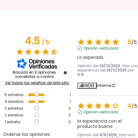
4.5
5
/
5
/
5
Opinión verificada
Lo esperado.
Opinión del
10/12/2023
, tras un
experiencia del
19/11/2023
por
Basado en
2
opiniones
A.A.
sometidas a control
Ver todas las reseñas de este sitio
Útil
(0)
Informe
5
estrellas
1
4
estrellas
1
4
/
5
3
estrellas
0
Opinión verificada
2
estrellas
0
la esperiencia con el 
1
estrella
0
producto buena
Ordenar las opiniones
Opinión del
9/5/2019
, tras una