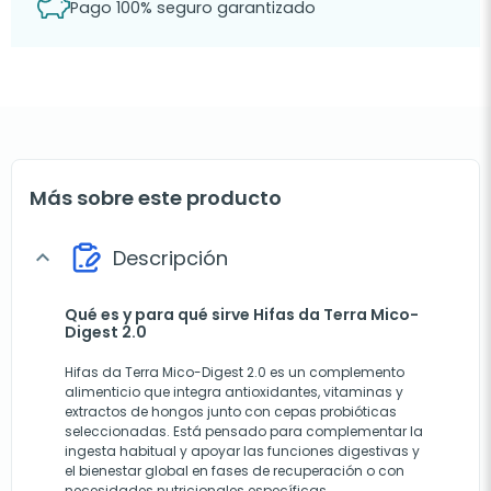
Pago 100% seguro garantizado
Más sobre este producto
Descripción
expand_more
Qué es y para qué sirve Hifas da Terra Mico-
Digest 2.0
Hifas da Terra Mico-Digest 2.0 es un complemento
alimenticio que integra antioxidantes, vitaminas y
extractos de hongos junto con cepas probióticas
seleccionadas. Está pensado para complementar la
ingesta habitual y apoyar las funciones digestivas y
el bienestar global en fases de recuperación o con
necesidades nutricionales específicas.