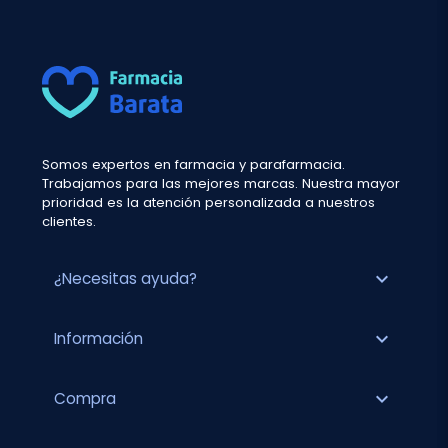
Somos expertos en farmacia y parafarmacia.
Trabajamos para las mejores marcas. Nuestra mayor
prioridad es la atención personalizada a nuestros
clientes.
expand_more
¿Necesitas ayuda?
expand_more
Información
expand_more
Compra