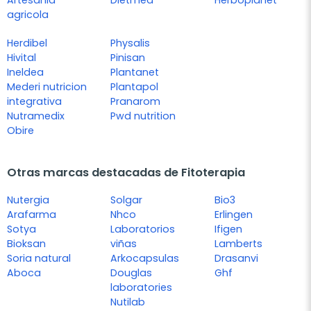
Artesania
Dietmed
Herboplanet
agricola
Herdibel
Physalis
Hivital
Pinisan
Ineldea
Plantanet
Mederi nutricion
Plantapol
integrativa
Pranarom
Nutramedix
Pwd nutrition
Obire
Otras marcas destacadas de Fitoterapia
Nutergia
Solgar
Bio3
Arafarma
Nhco
Erlingen
Sotya
Laboratorios
Ifigen
Bioksan
viñas
Lamberts
Soria natural
Arkocapsulas
Drasanvi
Aboca
Douglas
Ghf
laboratories
Nutilab