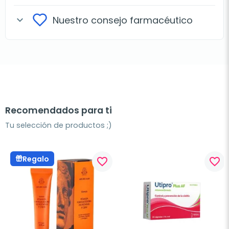
Nuestro consejo farmacéutico
expand_more
Recomendados para ti
Tu selección de productos ;)
Regalo
favorite_border
favorite_border