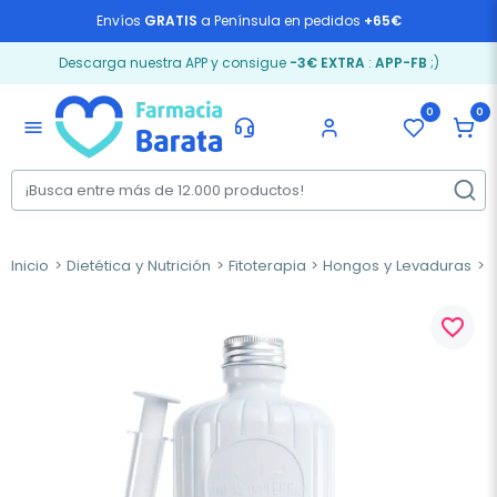
Envíos
GRATIS
a Península en pedidos
+65€
Descarga nuestra APP y consigue
-3€ EXTRA
:
APP-FB
;)
0
0
menu
Inicio
Dietética y Nutrición
Fitoterapia
Hongos y Levaduras
H
favorite_border