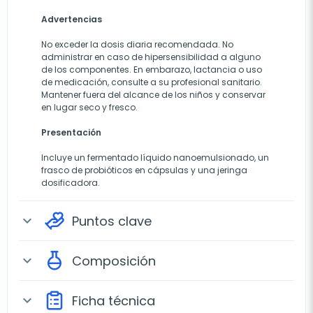
Advertencias
No exceder la dosis diaria recomendada. No
administrar en caso de hipersensibilidad a alguno
de los componentes. En embarazo, lactancia o uso
de medicación, consulte a su profesional sanitario.
Mantener fuera del alcance de los niños y conservar
en lugar seco y fresco.
Presentación
Incluye un fermentado líquido nanoemulsionado, un
frasco de probióticos en cápsulas y una jeringa
dosificadora.
Puntos clave
expand_more
Composición
expand_more
Ficha técnica
expand_more