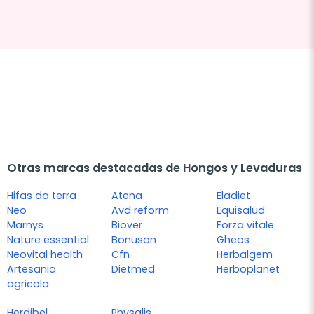
Otras marcas destacadas de Hongos y Levaduras
Hifas da terra
Atena
Eladiet
Neo
Avd reform
Equisalud
Marnys
Biover
Forza vitale
Nature essential
Bonusan
Gheos
Neovital health
Cfn
Herbalgem
Artesania
Dietmed
Herboplanet
agricola
Herdibel
Physalis