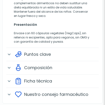
complementos alimenticios no deben sustituir una
dieta equilibrada ni un estilo de vida saludable.
Mantener fuera del alcance de los niños. Conservar
en lugar fresco y seco.
Presentación
Envase con 60 cápsulas vegetales (VegCaps), sin
rellenos ni excipientes, apto para veganos, sin OMG y
con garantía de calidad y pureza.
Puntos clave
expand_more
Composición
expand_more
Ficha técnica
expand_more
Nuestro consejo farmacéutico
expand_more