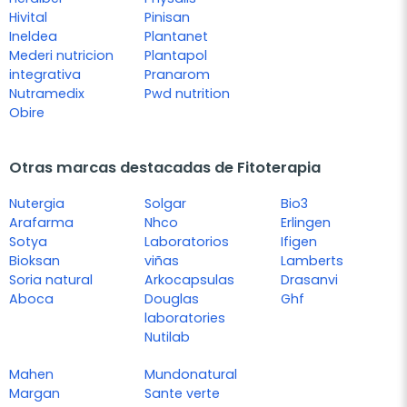
Hivital
Pinisan
Ineldea
Plantanet
Mederi nutricion
Plantapol
integrativa
Pranarom
Nutramedix
Pwd nutrition
Obire
Otras marcas destacadas de Fitoterapia
Nutergia
Solgar
Bio3
Arafarma
Nhco
Erlingen
Sotya
Laboratorios
Ifigen
Bioksan
viñas
Lamberts
Soria natural
Arkocapsulas
Drasanvi
Aboca
Douglas
Ghf
laboratories
Nutilab
Mahen
Mundonatural
Margan
Sante verte