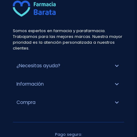
Somos expertos en farmacia y parafarmacia.
Trabajamos para las mejores marcas. Nuestra mayor
prioridad es la atención personalizada a nuestros
clientes.
expand_more
¿Necesitas ayuda?
expand_more
Información
expand_more
Compra
Pago seguro: