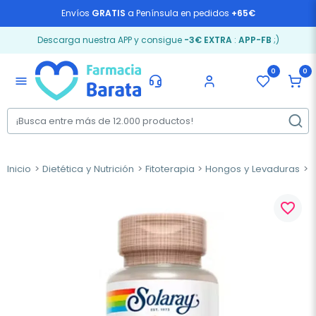
Envíos
GRATIS
a Península en pedidos
+65€
Descarga nuestra APP y consigue
-3€ EXTRA
:
APP-FB
;)
0
0
menu
Inicio
Dietética y Nutrición
Fitoterapia
Hongos y Levaduras
S
favorite_border