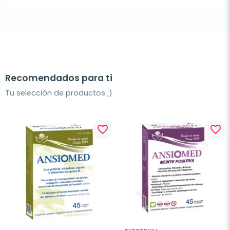
Recomendados para ti
Tu selección de productos ;)
favorite_border
favorite_border