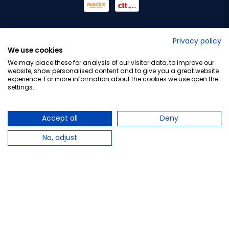
No lo decimos nosotros...
Privacy policy
We use cookies
¡Tu opinión es importante!
We may place these for analysis of our visitor data, to improve our
website, show personalised content and to give you a great website
experience. For more information about the cookies we use open the
settings.
Copyright © 2010-2026 Farmacia Barata S.L. Todos los
derechos reservados.
Accept all
Deny
No, adjust
Total:
9,60 €
Avísame cuando esté disponible