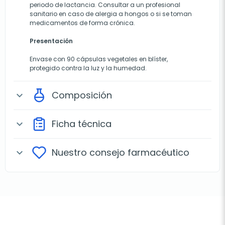
periodo de lactancia. Consultar a un profesional
sanitario en caso de alergia a hongos o si se toman
medicamentos de forma crónica.
Presentación
Envase con 90 cápsulas vegetales en blíster,
protegido contra la luz y la humedad.
Composición
expand_more
Ficha técnica
expand_more
Nuestro consejo farmacéutico
expand_more