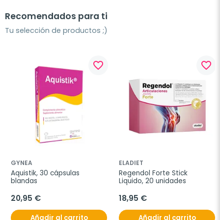
Recomendados para ti
Tu selección de productos ;)
favorite_border
favorite_border
GYNEA
ELADIET
Aquistik, 30 cápsulas 
Regendol Forte Stick 
blandas
Liquido, 20 unidades
20,95 €
18,95 €
Añadir al carrito
Añadir al carrito