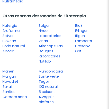
Nutramedix
Otras marcas destacadas de Fitoterapia
Nutergia
Solgar
Bio3
Arafarma
Nhco
Erlingen
Sotya
Laboratorios
Ifigen
Bioksan
viñas
Lamberts
Soria natural
Arkocapsulas
Drasanvi
Aboca
Douglas
Ghf
laboratories
Nutilab
Mahen
Mundonatural
Margan
Sante verte
Novadiet
Tegor
Sakai
100 natural
Sanitas
5 saisons
Corpore sano
A.vogel -
bioforce