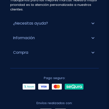
Trabajamos para las mejores marcas. Nuestra mayor
prioridad es la atención personalizada a nuestros
clientes.
expand_more
¿Necesitas ayuda?
expand_more
Información
expand_more
Compra
Pago seguro:
Envíos realizados con: