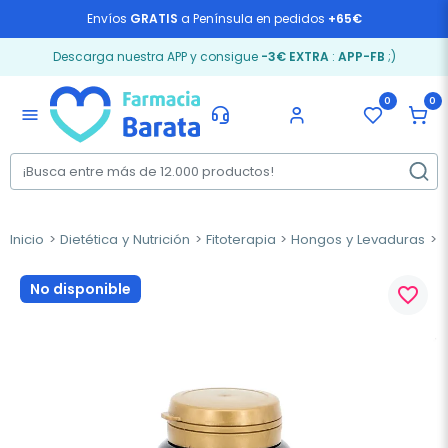
Envíos
GRATIS
a Península en pedidos
+65€
Descarga nuestra APP y consigue
-3€ EXTRA
:
APP-FB
;)
0
0
menu
Inicio
Dietética y Nutrición
Fitoterapia
Hongos y Levaduras
O
No disponible
favorite_border