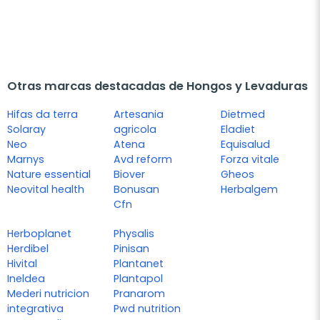
Otras marcas destacadas de Hongos y Levaduras
Hifas da terra
Artesania
Dietmed
Solaray
agricola
Eladiet
Neo
Atena
Equisalud
Marnys
Avd reform
Forza vitale
Nature essential
Biover
Gheos
Neovital health
Bonusan
Herbalgem
Cfn
Herboplanet
Physalis
Herdibel
Pinisan
Hivital
Plantanet
Ineldea
Plantapol
Mederi nutricion
Pranarom
integrativa
Pwd nutrition