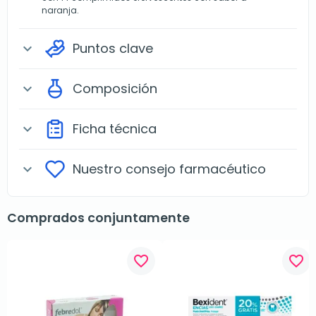
naranja.
Puntos clave
expand_more
Composición
expand_more
Ficha técnica
expand_more
Nuestro consejo farmacéutico
expand_more
Comprados conjuntamente
favorite_border
favorite_border