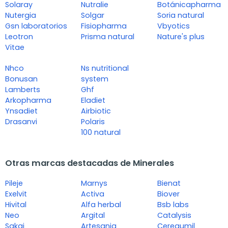
Solaray
Nutralie
Botánicapharma
Nutergia
Solgar
Soria natural
Gsn laboratorios
Fisiopharma
Vbyotics
Leotron
Prisma natural
Nature's plus
Vitae
Nhco
Ns nutritional
Bonusan
system
Lamberts
Ghf
Arkopharma
Eladiet
Ynsadiet
Airbiotic
Drasanvi
Polaris
100 natural
Otras marcas destacadas de Minerales
Pileje
Marnys
Bienat
Exelvit
Activa
Biover
Hivital
Alfa herbal
Bsb labs
Neo
Argital
Catalysis
Sakai
Artesania
Ceregumil