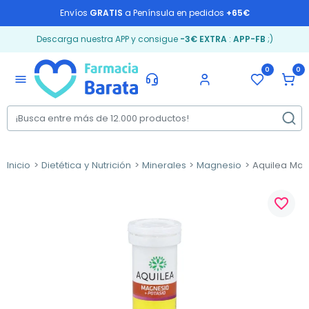
Envíos
GRATIS
a Península en pedidos
+65€
Descarga nuestra APP y consigue
-3€ EXTRA
:
APP-FB
;)
0
0
menu
Inicio
Dietética y Nutrición
Minerales
Magnesio
Aquilea Magn
favorite_border