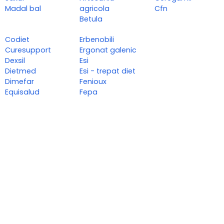
Madal bal
agricola
Cfn
Betula
Codiet
Erbenobili
Curesupport
Ergonat galenic
Dexsil
Esi
Dietmed
Esi - trepat diet
Dimefar
Fenioux
Equisalud
Fepa