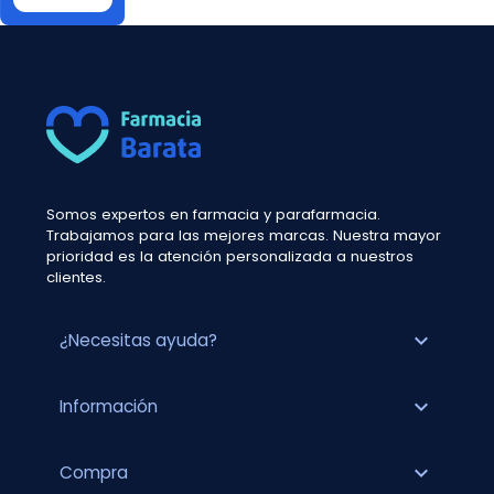
Somos expertos en farmacia y parafarmacia.
Trabajamos para las mejores marcas. Nuestra mayor
prioridad es la atención personalizada a nuestros
clientes.
expand_more
¿Necesitas ayuda?
expand_more
Información
expand_more
Compra