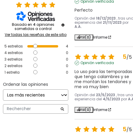
Opinión verificada
Perfecto
Opinión del
18/12/2023
, tras un
experiencia del
21/11/2023
por
Basado en
4
opiniones
A.A.
sometidas a control
Ver todas las reseñas de este sitio
Útil
(0)
Informe
5
estrellas
4
4
estrellas
0
5
/
5
3
estrellas
0
Opinión verificada
2
estrellas
0
Lo uso para las temporadas 
1
estrella
0
que tengo calambres y se 
me montan los tendones y 
Ordenar las opiniones
me va muy bien
Opinión del
23/5/2023
, tras una
experiencia del
4/5/2023
por
A.
Útil
(0)
Informe
5
/
5