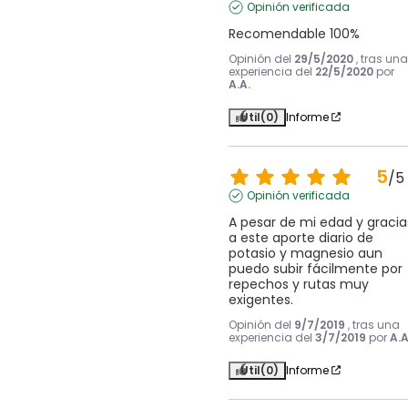
Opinión verificada
Recomendable 100%
Opinión del
29/5/2020
, tras una
experiencia del
22/5/2020
por
A.A.
Útil
(0)
Informe
5
/
5
Opinión verificada
A pesar de mi edad y gracias
a este aporte diario de 
potasio y magnesio aun 
puedo subir fácilmente por 
repechos y rutas muy 
exigentes.
Opinión del
9/7/2019
, tras una
experiencia del
3/7/2019
por
A.A
Útil
(0)
Informe