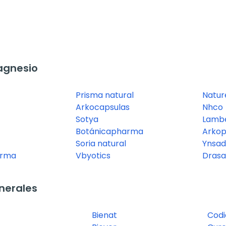
agnesio
Prisma natural
Nature
Arkocapsulas
Nhco
Sotya
Lamb
Botánicapharma
Arko
Soria natural
Ynsad
arma
Vbyotics
Drasa
nerales
Bienat
Codi