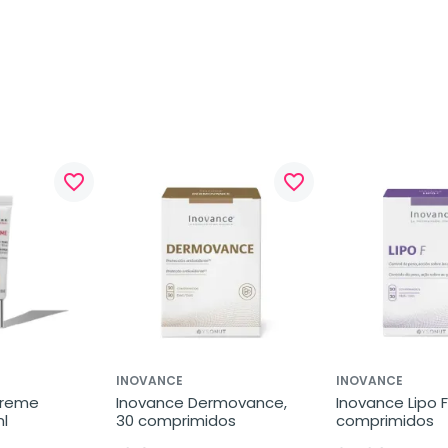
favorite_border
favorite_border
INOVANCE
INOVANCE
reme 
Inovance Dermovance, 
Inovance Lipo F,
ml
30 comprimidos
comprimidos