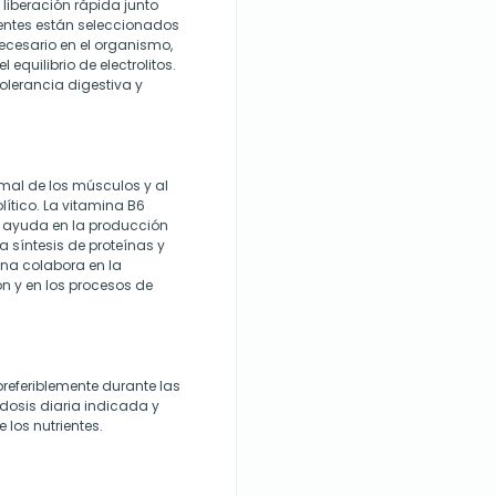
liberación rápida junto
ientes están seleccionados
necesario en el organismo,
equilibrio de electrolitos.
olerancia digestiva y
mal de los músculos y al
lítico. La vitamina B6
y ayuda en la producción
a síntesis de proteínas y
ina colabora en la
ón y en los procesos de
preferiblemente durante las
dosis diaria indicada y
 los nutrientes.