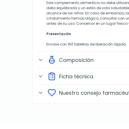
Este complemento alimenticio no debe utilizar
dieta equilibrada y un estilo de vida saludable
alcance de los niños. En caso de embarazo, l
o tratamiento farmacológico, consultar con un
antes de su uso. Conservar en un lugar fresco y
Presentación
Envase con 160 tabletas de liberación rápida.
Composición
expand_more
Ficha técnica
expand_more
Nuestro consejo farmacéu
expand_more