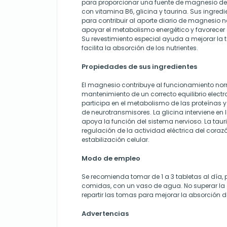
para proporcionar una fuente de magnesio de 
con vitamina B6, glicina y taurina. Sus ingred
para contribuir al aporte diario de magnesio 
apoyar el metabolismo energético y favorecer el 
Su revestimiento especial ayuda a mejorar la t
facilita la absorción de los nutrientes.
Propiedades de sus ingredientes
El magnesio contribuye al funcionamiento nor
mantenimiento de un correcto equilibrio electro
participa en el metabolismo de las proteínas 
de neurotransmisores. La glicina interviene en l
apoya la función del sistema nervioso. La taur
regulación de la actividad eléctrica del coraz
estabilización celular.
Modo de empleo
Se recomienda tomar de 1 a 3 tabletas al día, 
comidas, con un vaso de agua. No superar la 
repartir las tomas para mejorar la absorción de
Advertencias