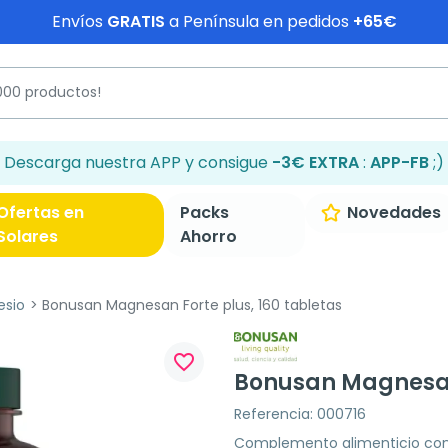
Envíos
GRATIS
a Península en pedidos
+65€
Descarga nuestra APP y consigue
-3€ EXTRA
:
APP-FB
;)
Ofertas en
Packs
Novedades
Solares
Ahorro
esio
Bonusan Magnesan Forte plus, 160 tabletas
favorite_border
Bonusan Magnesan 
Referencia: 000716
Complemento alimenticio con m