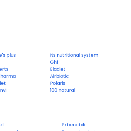
's plus
Ns nutritional system
Ghf
erts
Eladiet
pharma
Airbiotic
iet
Polaris
nvi
100 natural
et
Erbenobili