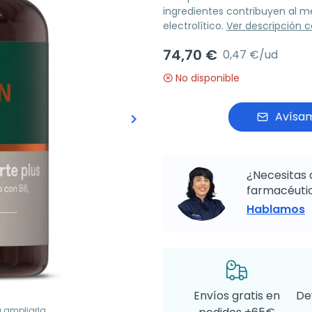
ingredientes contribuyen al me
electrolítico.
Ver descripción 
74,70 €
0,47 €/ud
No disponible
Avísam
keyboard_arrow_right
Siguiente
¿Necesitas 
farmacéutic
Hablamos
Envíos gratis en
De
a ampliarla