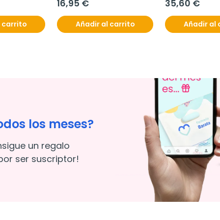
16,95 €
35,60 €
 carrito
Añadir al carrito
Añadir al 
odos los meses?
nsigue un regalo
or ser suscriptor!