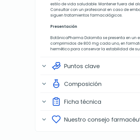
estilo de vida saludable. Mantener fuera del al
Consultar con un profesional en caso de embar
siguen tratamientos farmacológicos.
Presentación
BotánicaPharma Dolomita se presenta en un e
comprimidos de 800 mg cada uno, en formato 
hermético para conservar la estabilidad de 
Puntos clave
expand_more
Composición
expand_more
Ficha técnica
expand_more
Nuestro consejo farmacéu
expand_more