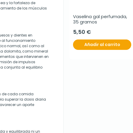
ea y la fortaleza de
onamiento de los músculos
Vaselina gal perfumada, 
35 gramos
5,50 €
uesos y dientes en
e al funcionamiento
Añadir al carrito
ico normal, así como al
La dolomita, como mineral
ementos que intervienen en
smisión de impulsos
a conjunta al equilibrio
s de cada comida
 superar la dosis diaria
favorecer un aporte
ada y equilibrada ni un