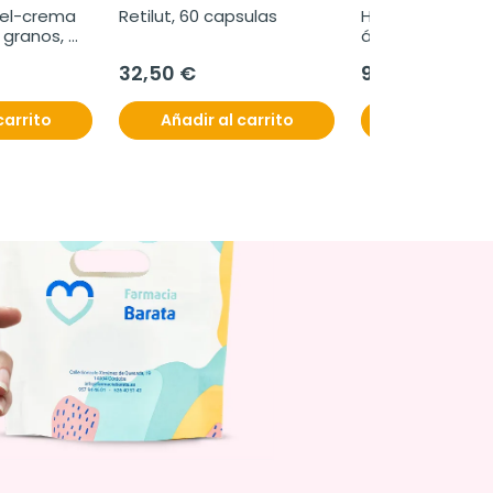
gel-crema 
Retilut, 60 capsulas
Hyabak colirio o
 granos, 
ácido hialurónico
32,50 €
9,95 €
carrito
Añadir al carrito
Añadir al c