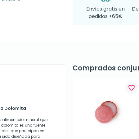
Envíos gratis en
De
pedidos +65€
Comprados conju
favorite_border
ma Dolomita
alimenticio mineral que
 dolomita es una fuente
iales que participan en
ha sido diseñada para