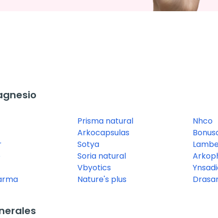
agnesio
Prisma natural
Nhco
Arkocapsulas
Bonus
r
Sotya
Lambe
e
Soria natural
Arkop
Vbyotics
Ynsadi
harma
Nature's plus
Drasan
nerales