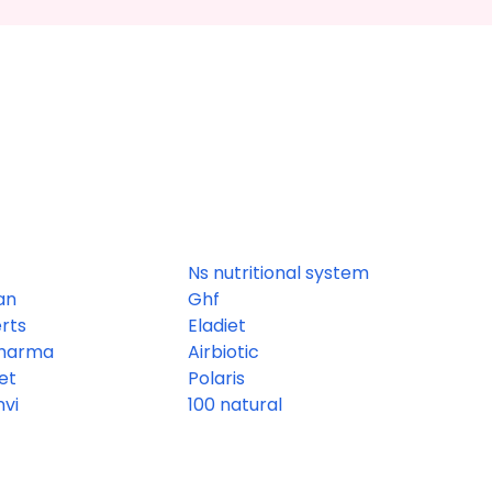
Ns nutritional system
an
Ghf
rts
Eladiet
harma
Airbiotic
et
Polaris
vi
100 natural