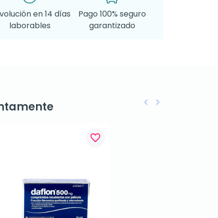
volución en 14 días
Pago 100% seguro
laborables
garantizado
keyboard_arrow_left
keyboard_arrow_right
ntamente
Anterior
Siguiente
favorite_border