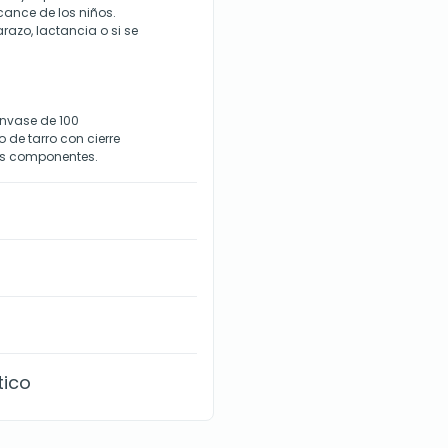
cance de los niños.
azo, lactancia o si se
nvase de 100
de tarro con cierre
sus componentes.
tico