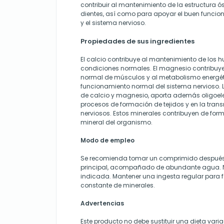
contribuir al mantenimiento de la estructura ós
dientes, así como para apoyar el buen funci
y el sistema nervioso.
Propiedades de sus ingredientes
El calcio contribuye al mantenimiento de los h
condiciones normales. El magnesio contribuy
normal de músculos y al metabolismo energét
funcionamiento normal del sistema nervioso. 
de calcio y magnesio, aporta además oligoel
procesos de formación de tejidos y en la tran
nerviosos. Estos minerales contribuyen de form
mineral del organismo.
Modo de empleo
Se recomienda tomar un comprimido despué
principal, acompañado de abundante agua. No
indicada. Mantener una ingesta regular para 
constante de minerales.
Advertencias
Este producto no debe sustituir una dieta vari