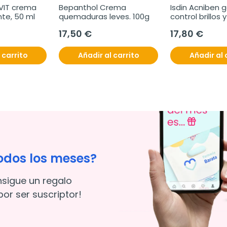
IT crema 
Bepanthol Crema 
Isdin Acniben 
nte, 50 ml
quemaduras leves. 100g
control brillos y
40 ml
17,50 €
17,80 €
 carrito
Añadir al carrito
Añadir al 
odos los meses?
nsigue un regalo
or ser suscriptor!