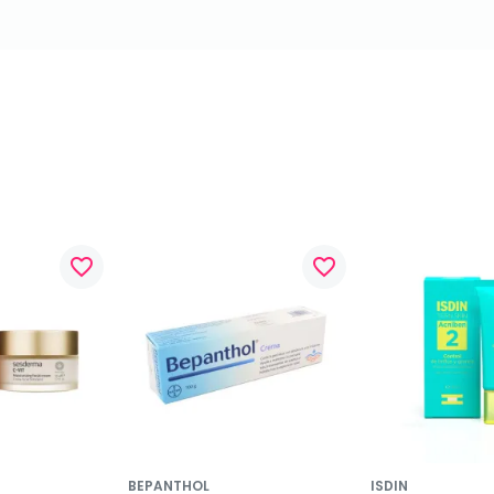
favorite_border
favorite_border
BEPANTHOL
ISDIN