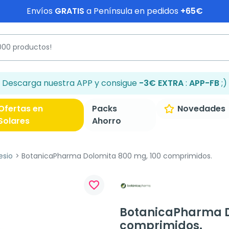
Envíos
GRATIS
a Península en pedidos
+65€
Descarga nuestra APP y consigue
-3€ EXTRA
:
APP-FB
;)
Ofertas en
Packs
Novedades
Solares
Ahorro
esio
BotanicaPharma Dolomita 800 mg, 100 comprimidos.
favorite_border
BotanicaPharma D
comprimidos.