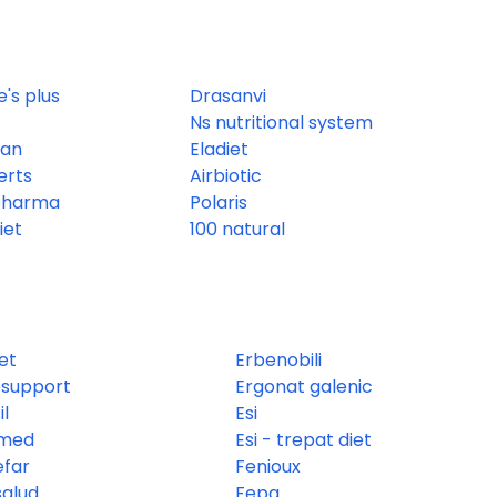
's plus
Drasanvi
Ns nutritional system
san
Eladiet
erts
Airbiotic
pharma
Polaris
iet
100 natural
et
Erbenobili
support
Ergonat galenic
il
Esi
tmed
Esi - trepat diet
far
Fenioux
salud
Fepa