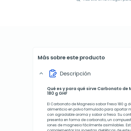
Más sobre este producto
Descripción
expand_more
Qué es y para qué sirve Carbonato de
180 g GHF
El Carbonato de Magnesio sabor Fresa 180 g 
alimenticio en polvo formulado para aportar 
con agradable aroma y sabor a fresa. Su con
presenta en forma de carbonato, un compuesto 
iones de magnesio fácilmente asimilables. E
complementar las ingestas dietéticas de este 