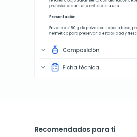
renales o bajo tratamiento con diuréticos deb
profesional sanitario antes de su uso.
Presentación
Envase de 180 g de polvo con sabor a fresa, pr
hermético para preservar la estabilidad y fres
Composición
expand_more
Ficha técnica
expand_more
Recomendados para ti