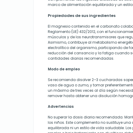
marco de alimentación equilibrada y un estilo
Propiedades de sus ingredientes
El magnesio contenido en el carbonato colabo
Reglamento (UE) 432/2012, con el funcionamie
músculos y de los neurotransmisores que regul
Asimismo, contribuye al metabolismo energétic
electrolítico del organismo, participando de fo
reducción del cansancio y la fatiga cuando 
cantidades diarias recomendadas.
Modo de empleo
Se recomienda disolver 2–3 cucharadas soper
vaso de agua o zumo, y tomar preferentemente
un máximo de tres veces al día según necesid
remover hasta obtener una disolución homog
Advertencias
No superar la dosis diaria recomendada. Mant
los niños. Este complemento no sustituye una 
equilibrada ni un estilo de vida saludable. L