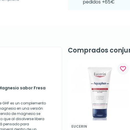
pedidos +65€
Comprados conju
favorite_border
 Magnesio sabor Fresa
de GHF es un complemento
magnesio en una versión
tenido de magnesio se
que al disolverse libera
stá pensado para
EUCERIN
mineral dentro de un