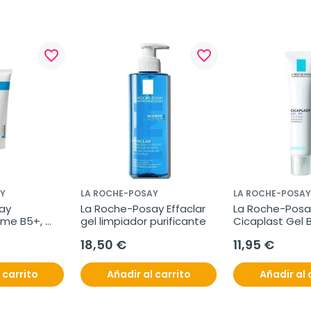
favorite_border
favorite_border
Y
LA ROCHE-POSAY
LA ROCHE-POSAY
y 
La Roche-Posay Effaclar 
La Roche-Posay
me B5+, 
gel limpiador purificante
Cicaplast Gel 
18,50 €
11,95 €
 carrito
Añadir al carrito
Añadir al 