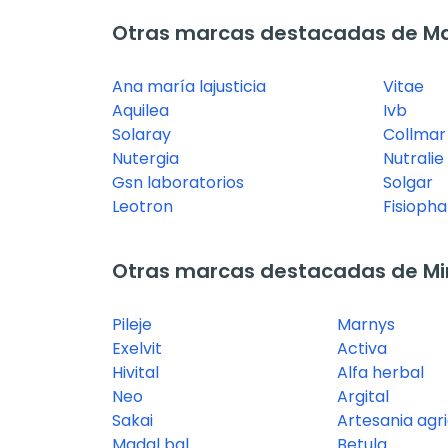
Otras marcas destacadas de M
Ana maría lajusticia
Vitae
Aquilea
Ivb
Solaray
Collmar
Nutergia
Nutralie
Gsn laboratorios
Solgar
Leotron
Fisioph
Otras marcas destacadas de Mi
Pileje
Marnys
Exelvit
Activa
Hivital
Alfa herbal
Neo
Argital
Sakai
Artesania agr
Madal bal
Betula