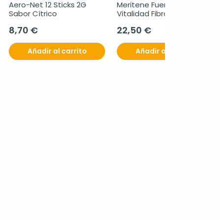
Aero-Net 12 Sticks 2G 
Meritene Fuerza y 
Sabor Cítrico
Vitalidad Fibra Batido 
Vainilla, 14 sobres de 35g
8,70 €
22,50 €
Añadir al carrito
Añadir al carrito