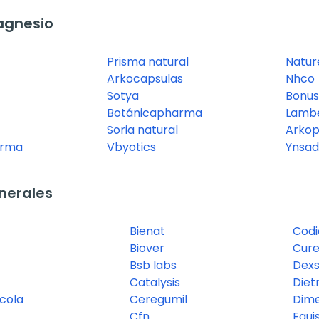
agnesio
Prisma natural
Nature
Arkocapsulas
Nhco
Sotya
Bonu
Botánicapharma
Lamb
Soria natural
Arko
arma
Vbyotics
Ynsad
nerales
Bienat
Codi
Biover
Cure
Bsb labs
Dexs
Catalysis
Die
icola
Ceregumil
Dime
Cfn
Equi