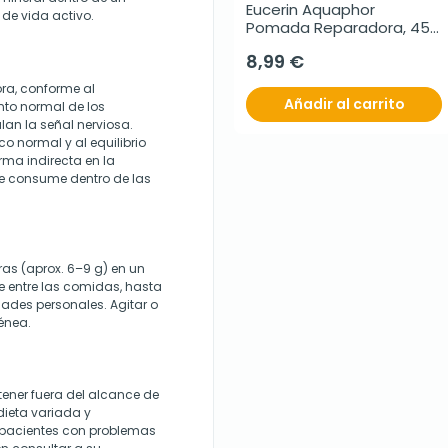
Eucerin Aquaphor 
 de vida activo.
Pomada Reparadora, 45 
g
8,99 €
ra, conforme al
Añadir al carrito
nto normal de los
an la señal nerviosa.
o normal y al equilibrio
rma indirecta en la
se consume dentro de las
as (aprox. 6–9 g) en un
 entre las comidas, hasta
ades personales. Agitar o
énea.
ener fuera del alcance de
dieta variada y
os pacientes con problemas