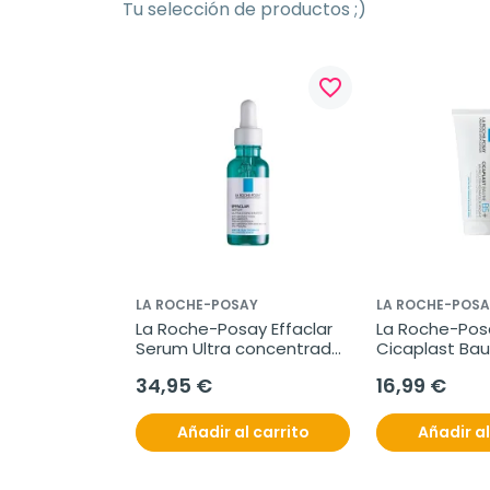
Tu selección de productos ;)
favorite_border
LA ROCHE-POSAY
LA ROCHE-POSA
La Roche-Posay Effaclar 
La Roche-Posa
Serum Ultra concentrado, 
Cicaplast Bau
30ml.
100ml
34,95 €
16,99 €
Añadir al carrito
Añadir al