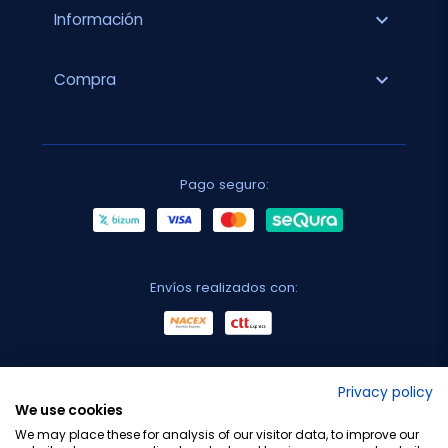
expand_more
Información
expand_more
Compra
Pago seguro:
Envíos realizados con:
No lo decimos nosotros...
Privacy policy
We use cookies
¡Tu opinión es importante!
We may place these for analysis of our visitor data, to improve our