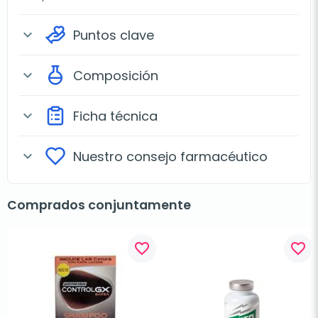
Puntos clave
expand_more
Composición
expand_more
Ficha técnica
expand_more
Nuestro consejo farmacéutico
expand_more
Comprados conjuntamente
favorite_border
favorite_border