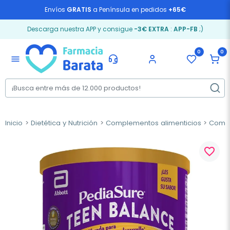
Envíos
GRATIS
a Península en pedidos
+65€
Descarga nuestra APP y consigue
-3€ EXTRA
:
APP-FB
;)
0
0
menu
Inicio
Dietética y Nutrición
Complementos alimenticios
Compl
favorite_border