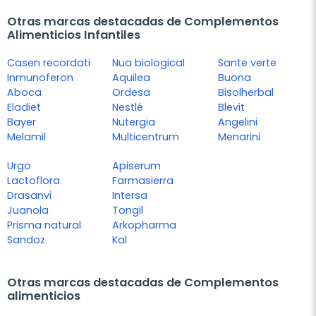
Otras marcas destacadas de Complementos
Alimenticios Infantiles
Casen recordati
Nua biological
Sante verte
Inmunoferon
Aquilea
Buona
Aboca
Ordesa
Bisolherbal
Eladiet
Nestlé
Blevit
Bayer
Nutergia
Angelini
Melamil
Multicentrum
Menarini
Urgo
Apiserum
Lactoflora
Farmasierra
Drasanvi
Intersa
Juanola
Tongil
Prisma natural
Arkopharma
Sandoz
Kal
Otras marcas destacadas de Complementos
alimenticios