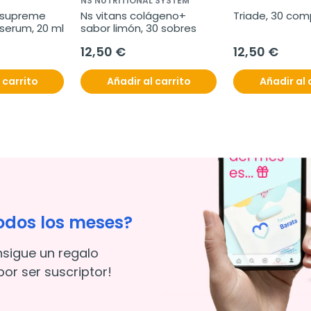
NS NUTRITIONAL SYSTEM
v supreme 
Ns vitans colágeno+ 
Triade, 30 com
 serum, 20 ml
sabor limón, 30 sobres
12,50 €
12,50 €
 carrito
Añadir al carrito
Añadir al 
odos los meses?
nsigue un regalo
or ser suscriptor!