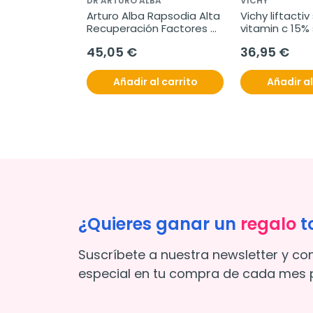
DR ARTURO ALBA
VICHY
Arturo Alba Rapsodia Alta 
Vichy liftacti
Recuperación Factores 
vitamin c 15%
de Crecimiento, 50 ml
45,05 €
36,95 €
Añadir al carrito
Añadir al
¿Quieres ganar un
regalo
t
Suscríbete a nuestra newsletter y co
especial en tu compra de cada mes p