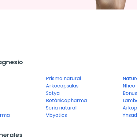
agnesio
Prisma natural
Nature
Arkocapsulas
Nhco
Sotya
Bonu
Botánicapharma
Lamb
Soria natural
Arko
arma
Vbyotics
Ynsad
nerales