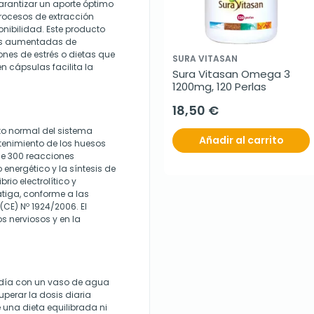
rantizar un aporte óptimo
procesos de extracción
onibilidad. Este producto
es aumentadas de
ones de estrés o dietas que
SURA VITASAN
n cápsulas facilita la
Sura Vitasan Omega 3 
1200mg, 120 Perlas
18,50 €
to normal del sistema
Añadir al carrito
tenimiento de los huesos
de 300 reacciones
nergético y la síntesis de
io electrolítico y
atiga, conforme a las
CE) Nº 1924/2006. El
s nerviosos y en la
 día con un vaso de agua
perar la dosis diaria
una dieta equilibrada ni