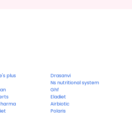
's plus
Drasanvi
Ns nutritional system
san
Ghf
erts
Eladiet
pharma
Airbiotic
iet
Polaris