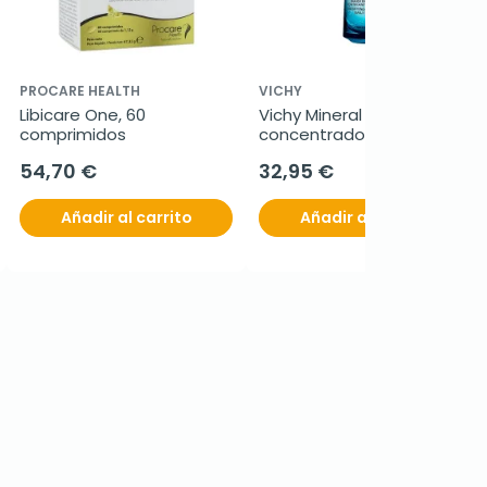
PROCARE HEALTH
VICHY
Libicare One, 60 
Vichy Mineral 89 
comprimidos
concentrado fortificante, 
75 ml
54,70 €
32,95 €
Añadir al carrito
Añadir al carrito