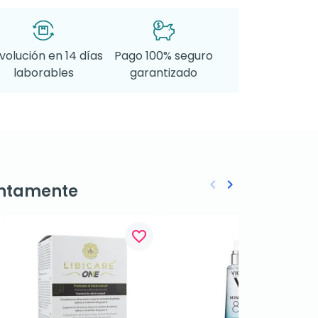
volución en 14 días
Pago 100% seguro
laborables
garantizado
keyboard_arrow_left
keyboard_arrow_right
ntamente
Anterior
Siguiente
favorite_border
favorite_border