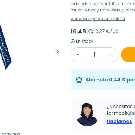
indicado para contribuir al me
musculares y nerviosas, y al 
Ver descripción completa
16,48 €
0,27 €/ud
En stock
keyboard_arrow_right
Siguiente
Ahórrate
0,44 €
por
¿Necesitas 
farmacéutic
Hablamos
a ampliarla