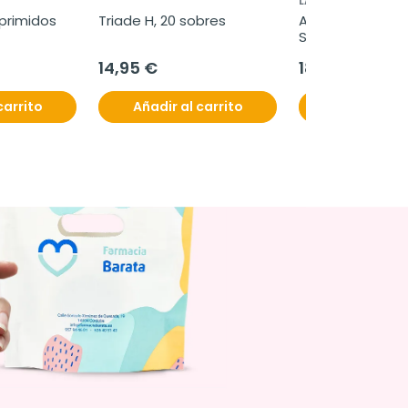
LA ROCHE POSAY 
primidos
Triade H, 20 sobres
Anthelios family
SPF50+, 300 ml
14,95 €
18,66 €
21,95 €
carrito
Añadir al carrito
Añadir al c