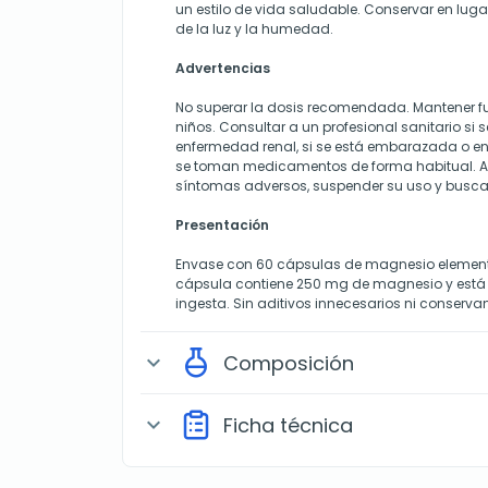
un estilo de vida saludable. Conservar en luga
de la luz y la humedad.
Advertencias
No superar la dosis recomendada. Mantener fu
niños. Consultar a un profesional sanitario si
enfermedad renal, si se está embarazada o en 
se toman medicamentos de forma habitual. An
síntomas adversos, suspender su uso y busca
Presentación
Envase con 60 cápsulas de magnesio element
cápsula contiene 250 mg de magnesio y está re
ingesta. Sin aditivos innecesarios ni conservant
Composición
expand_more
Ficha técnica
expand_more