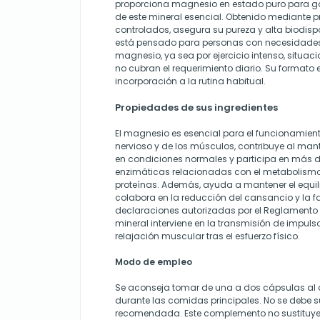
proporciona magnesio en estado puro para ga
de este mineral esencial. Obtenido mediante 
controlados, asegura su pureza y alta biodisp
está pensado para personas con necesidad
magnesio, ya sea por ejercicio intenso, situaci
no cubran el requerimiento diario. Su formato e
incorporación a la rutina habitual.
Propiedades de sus ingredientes
El magnesio es esencial para el funcionamien
nervioso y de los músculos, contribuye al man
en condiciones normales y participa en más 
enzimáticas relacionadas con el metabolismo e
proteínas. Además, ayuda a mantener el equilibr
colabora en la reducción del cansancio y la f
declaraciones autorizadas por el Reglamento (
mineral interviene en la transmisión de impulso
relajación muscular tras el esfuerzo físico.
Modo de empleo
Se aconseja tomar de una a dos cápsulas al
durante las comidas principales. No se debe su
recomendada. Este complemento no sustituye 