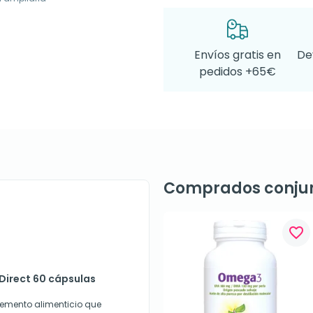
Envíos gratis en
De
pedidos +65€
Comprados conju
favorite_border
aDirect 60 cápsulas
lemento alimenticio que