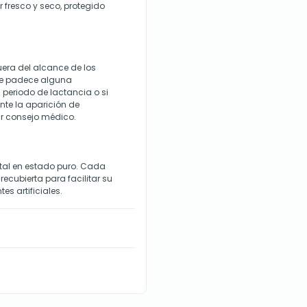
r fresco y seco, protegido
era del alcance de los
 se padece alguna
periodo de lactancia o si
te la aparición de
r consejo médico.
al en estado puro. Cada
cubierta para facilitar su
es artificiales.