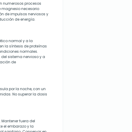
 en numerosos procesos
 de magnesio necesario
ón de impulsos nerviosos y
ducción de energía.
tico normal y a la
en la síntesis de proteínas
ondiciones normales.
del sistema nervioso y a
ulación de
ula por la noche, con un
midas. No superar la dosis
. Mantener fuera del
e el embarazo y la
al sanitario. Conservar en