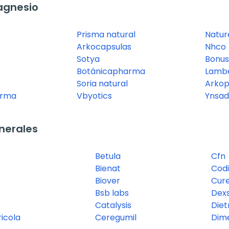
agnesio
Prisma natural
Nature
Arkocapsulas
Nhco
Sotya
Bonu
Botánicapharma
Lamb
Soria natural
Arko
arma
Vbyotics
Ynsad
nerales
Betula
Cfn
Bienat
Codi
Biover
Cur
Bsb labs
Dexs
Catalysis
Die
icola
Ceregumil
Dim