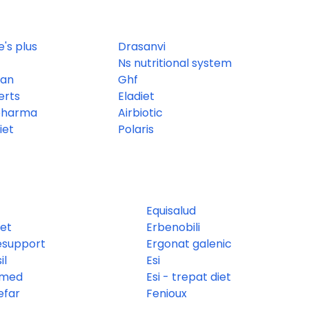
's plus
Drasanvi
Ns nutritional system
san
Ghf
erts
Eladiet
pharma
Airbiotic
iet
Polaris
Equisalud
et
Erbenobili
esupport
Ergonat galenic
il
Esi
tmed
Esi - trepat diet
efar
Fenioux