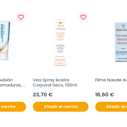
favorite_border
favorite_border
lsión 
Vea Spray Aceite 
Filme Nasale Ac
maduras, 
Corporal Seco, 100ml.
23,70 €
16,60 €
 carrito
Añadir al carrito
Añadir al 