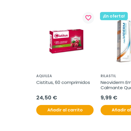
¡En oferta!
favorite_border
AQUILEA
RILASTIL
Cistitus, 60 comprimidos
Neoviderm Emu
Calmante Que
100 ml
24,50 €
9,99 €
Añadir al carrito
Añadir al