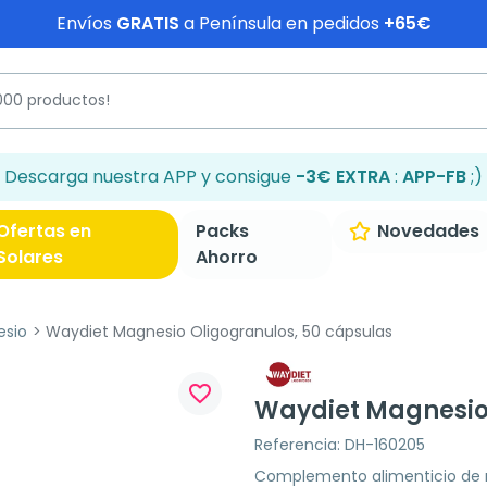
Envíos
GRATIS
a Península en pedidos
+65€
Descarga nuestra APP y consigue
-3€ EXTRA
:
APP-FB
;)
Ofertas en
Packs
Novedades
Solares
Ahorro
esio
Waydiet Magnesio Oligogranulos, 50 cápsulas
favorite_border
Waydiet Magnesio 
Referencia: DH-160205
Complemento alimenticio de m