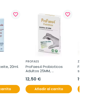
favorite_border
favorite_border
PROFAES
ZAMBON
eite, 20ml.
ProFaes4 Probioticos 
Fisiogen Ferro Fo
Adultos 25MM, 
sobres
30cápsulas.
12,50 €
19,95 €
carrito
Añadir al carrito
Añadir al c