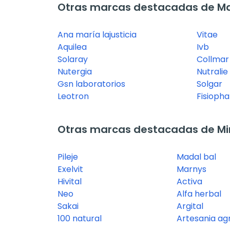
Otras marcas destacadas de M
Ana maría lajusticia
Vitae
Aquilea
Ivb
Solaray
Collmar
Nutergia
Nutralie
Gsn laboratorios
Solgar
Leotron
Fisioph
Otras marcas destacadas de Mi
Pileje
Madal bal
Exelvit
Marnys
Hivital
Activa
Neo
Alfa herbal
Sakai
Argital
100 natural
Artesania agr