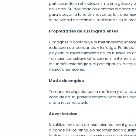
participando en el metabolismo energético y
celulares. Su dosificación controla el aporte
para apoyar la función muscular, la transmisi
la actividad de enzimas implicadas en la pro
Propiedades de sus ingredientes
El magnesio contribuye al metabolismo energé
reducción del cansancio y la fatiga. Participa 
y ayuda al mantenimiento de los huesos en c
También contribuye al funcionamiento normal 
la función psicológica, al participar en la reg
neurotransmisores.
Modo de empleo
Tomar una cápsula por la mañana y otra cáps
vaso de agua, preferiblemente fuera de las co
diaria recomendada.
Advertencias
No utilizar en caso de insuficiencia renal grave
alcance de los niños. No recomendado durant
lactancia sin consulta previa con un profesion