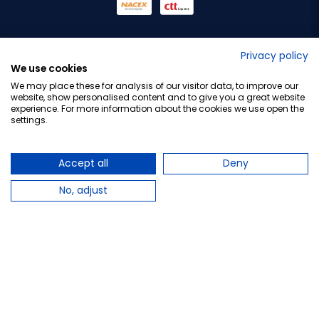
No lo decimos nosotros...
Privacy policy
We use cookies
¡Tu opinión es importante!
We may place these for analysis of our visitor data, to improve our
website, show personalised content and to give you a great website
experience. For more information about the cookies we use open the
settings.
Copyright © 2010-2026 Farmacia Barata S.L. Todos los
derechos reservados.
Accept all
Deny
No, adjust
Total:
9,95 €
−
+
Añadir al carrito