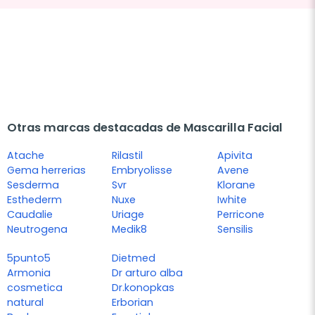
Otras marcas destacadas de Mascarilla Facial
Atache
Rilastil
Apivita
Gema herrerias
Embryolisse
Avene
Sesderma
Svr
Klorane
Esthederm
Nuxe
Iwhite
Caudalie
Uriage
Perricone
Neutrogena
Medik8
Sensilis
5punto5
Dietmed
Armonia
Dr arturo alba
cosmetica
Dr.konopkas
natural
Erborian