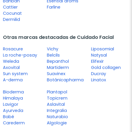
Banban
Esential aroms
Cattier
Farline
Cocunat
Dermilid
Otras marcas destacadas de Cuidado Facial
Rosacure
Vichy
Liposomial
La roche-posay
Belcils
Natysal
Weleda
Bepanthol
Elifexir
Axovital
Martiderm
Gold collagen
Sun system
Suavinex
Ducray
A-derma
Botánicapharma
Linatox
Bioderma
Plantapol
Himalaya
Topicrem
Lavigor
Aslavital
Ayurveda
Integralia
Babé
Naturabio
Carederm
Algologie