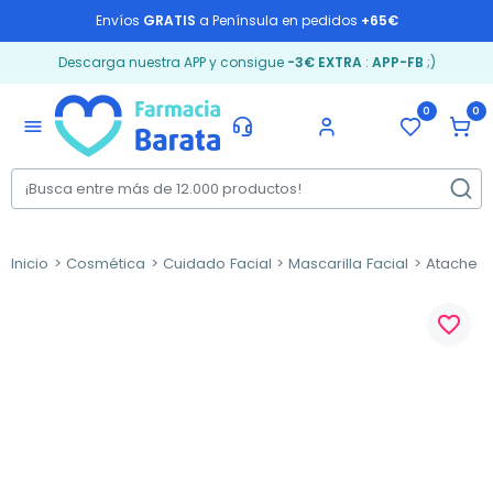
Envíos
GRATIS
a Península en pedidos
+65€
Descarga nuestra APP y consigue
-3€ EXTRA
:
APP-FB
;)
0
0
menu
Inicio
Cosmética
Cuidado Facial
Mascarilla Facial
Atache Es
favorite_border