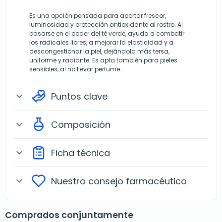
Es una opción pensada para aportar frescor,
luminosidad y protección antioxidante al rostro. Al
basarse en el poder del té verde, ayuda a combatir
los radicales libres, a mejorar la elasticidad y a
descongestionar la piel, dejándola más tersa,
uniforme y radiante. Es apta también para pieles
sensibles, al no llevar perfume.
Puntos clave
expand_more
Composición
expand_more
Ficha técnica
expand_more
Nuestro consejo farmacéutico
expand_more
Comprados conjuntamente