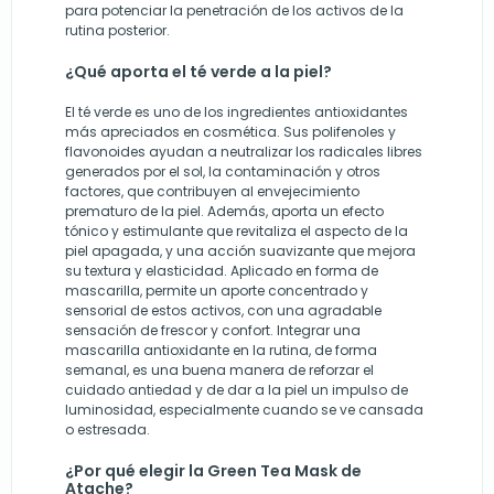
para potenciar la penetración de los activos de la
rutina posterior.
¿Qué aporta el té verde a la piel?
El té verde es uno de los ingredientes antioxidantes
más apreciados en cosmética. Sus polifenoles y
flavonoides ayudan a neutralizar los radicales libres
generados por el sol, la contaminación y otros
factores, que contribuyen al envejecimiento
prematuro de la piel. Además, aporta un efecto
tónico y estimulante que revitaliza el aspecto de la
piel apagada, y una acción suavizante que mejora
su textura y elasticidad. Aplicado en forma de
mascarilla, permite un aporte concentrado y
sensorial de estos activos, con una agradable
sensación de frescor y confort. Integrar una
mascarilla antioxidante en la rutina, de forma
semanal, es una buena manera de reforzar el
cuidado antiedad y de dar a la piel un impulso de
luminosidad, especialmente cuando se ve cansada
o estresada.
¿Por qué elegir la Green Tea Mask de
Atache?