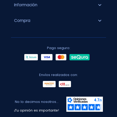
expand_more
Información
expand_more
Compra
Pago seguro:
Envíos realizados con:
No lo decimos nosotros...
¡Tu opinión es importante!