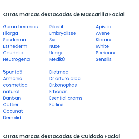
Otras marcas destacadas de Mascarilla Facial
Gema herrerias
Rilastil
Apivita
Filorga
Embryolisse
Avene
Sesderma
Svr
Klorane
Esthederm
Nuxe
Iwhite
Caudalie
Uriage
Perricone
Neutrogena
Medik8
Sensilis
5punto5
Dietmed
Armonia
Dr arturo alba
cosmetica
Dr.konopkas
natural
Erborian
Banban
Esential aroms
Cattier
Farline
Cocunat
Dermilid
Otras marcas destacadas de Cuidado Facial