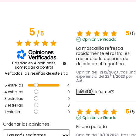
5
5
/
5
/
5
Opinión verificada
La mascarilla refresca 
rápidamente el rostro, es 
mejor usarla después de 
Basado en
4
opiniones
dejarla en el frigorífico.
sometidas a control
Opinión del
12/12/2023
, tras un
Ver todas las reseñas de este sitio
experiencia del
22/11/2023
por
A.A.
5
estrellas
4
Útil
(0)
Informe
4
estrellas
0
3
estrellas
0
2
estrellas
0
5
/
5
1
estrella
0
Opinión verificada
Ordenar las opiniones
Es una pasada
Opinión del
19/10/2023
, tras un