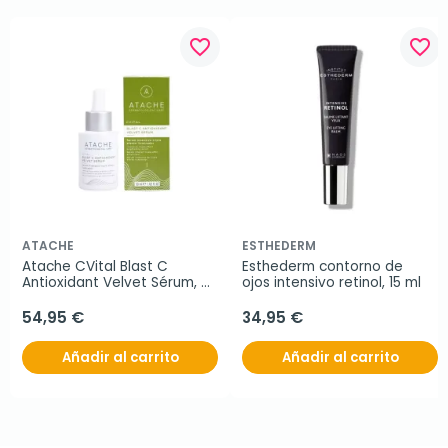
favorite_border
favorite_border
ATACHE
ESTHEDERM
Atache CVital Blast C 
Esthederm contorno de 
Antioxidant Velvet Sérum, 
ojos intensivo retinol, 15 ml
30 ml
54,95 €
34,95 €
Añadir al carrito
Añadir al carrito