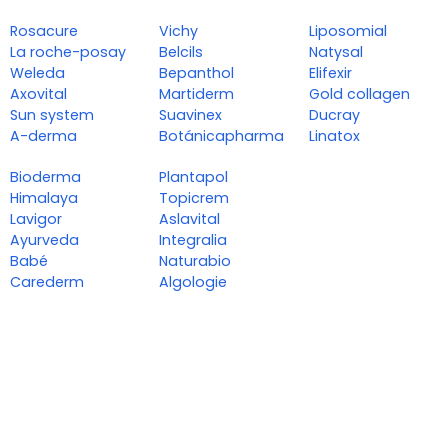
Rosacure
Vichy
Liposomial
La roche-posay
Belcils
Natysal
Weleda
Bepanthol
Elifexir
Axovital
Martiderm
Gold collagen
Sun system
Suavinex
Ducray
A-derma
Botánicapharma
Linatox
Bioderma
Plantapol
Himalaya
Topicrem
Lavigor
Aslavital
Ayurveda
Integralia
Babé
Naturabio
Carederm
Algologie