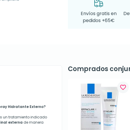
Envíos gratis en
De
pedidos +65€
Comprados conju
favorite_border
ray Hidratante Externo?
s un tratamiento indicado
ginal externa
de manera