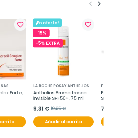
keyboard_arrow_left
keyboard_arrow_right
¡En oferta!
favorite_border
favorite_border
-15%
-5% EXTRA
IÑAS
LA ROCHE POSAY ANTHELIOS
FERTYPHARM
lex Forte, 
Anthelios Bruma fresca 
FertyBiotic Mujer,
invisible SPF50+, 75 ml
Sobres.
9,31 €
78,95 €
10,95 €
carrito
Añadir al carrito
Añadir al c