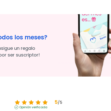
odos los meses?
nsigue un regalo
or ser suscriptor!
5
/
5
Opinión verificada