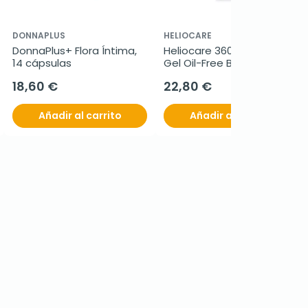
DONNAPLUS
HELIOCARE
DonnaPlus+ Flora Íntima, 
Heliocare 360º SPF50+ 
14 cápsulas
Gel Oil-Free Bronze, 50 ml
18,60 €
22,80 €
Añadir al carrito
Añadir al carrito