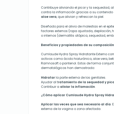
Contribuye aliviando el picor y la sequedad,
contra la inflamación gracias a su contenido
aloe vera
, que alivian y refrescan la piel.
Diseñado para el alivio de molestias en el epite
factores externos (ropa ajustada, depilación,
o internos (dermatitis atópica, sequedad, embar
Beneficios y propiedades de su composición
Cumlaude Hydra Spray Hidratante Externo co
activos como ácido hialurónico, aloe vera, be
Ramnosoft o pantenol. Estos de forma conjunt
dermatológicos han demostrado:
Hidratar
la parte externa de los genitales.
Ayudar al t
ratamiento de la sequedad y pico
Contribuir a
aliviar la inflamación
.
¿Cómo aplicar Cumlaude Hydra Spray Hidra
Aplicar las veces que sea necesario al día
. 
externa de la vagina o zona afectada.