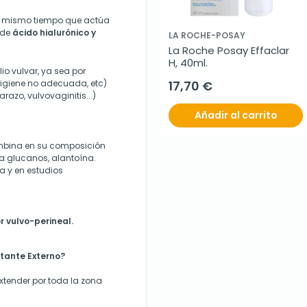
 al mismo tiempo que actúa
 de
ácido hialurónico y
LA ROCHE-POSAY
La Roche Posay Effaclar 
H, 40ml.
lio vulvar, ya sea por
 higiene no adecuada, etc)
17,70 €
azo, vulvovaginitis...)
Añadir al carrito
mbina en su composición
ta glucanos, alantoína.
a y en estudios
r vulvo-perineal.
tante Externo?
Extender por toda la zona