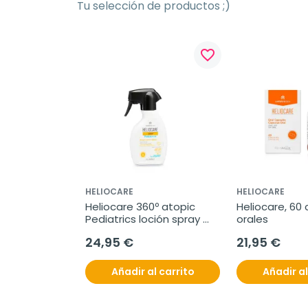
Tu selección de productos ;)
favorite_border
HELIOCARE
HELIOCARE
Heliocare 360º atopic 
Heliocare, 60 
Pediatrics loción spray 
orales
SPF50+, 250 ml
24,95 €
21,95 €
Añadir al carrito
Añadir al