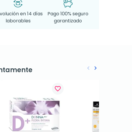
volución en 14 días
Pago 100% seguro
laborables
garantizado
keyboard_arrow_left
keyboard_arrow_right
ntamente
Anterior
Siguiente
favorite_border
favorite_border