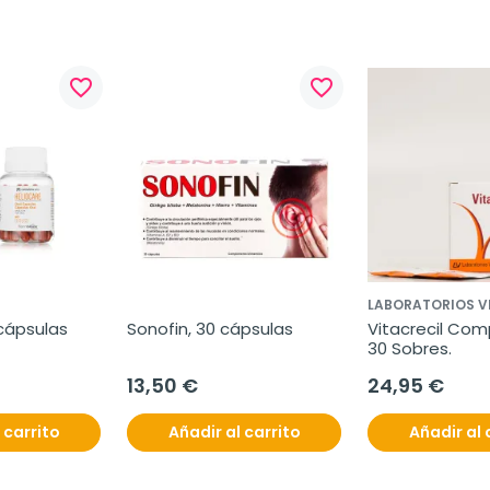
favorite_border
favorite_border
LABORATORIOS V
cápsulas 
Sonofin, 30 cápsulas
Vitacrecil Comp
30 Sobres.
13,50 €
24,95 €
 carrito
Añadir al carrito
Añadir al 