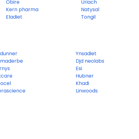
Obire
Uriach
Kern pharma
Natysal
Eladiet
Tongil
 dunner
Ynsadiet
rmaderbe
Djd neolabs
rnys
Esi
xcare
Hubner
ocel
Khadi
erascience
Linwoods