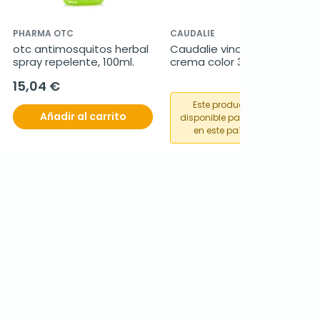
PHARMA OTC
CAUDALIE
otc antimosquitos herbal 
Caudalie vinocrush 
spray repelente, 100ml.
crema color 3, 30ml
15,04 €
Este producto no está
Añadir al carrito
disponible para su compra
en este país o región.