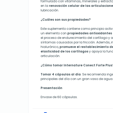
formulado con vitaminas, minerales y extract
en la
renovación celular de las articulacion
lubricación.
¿Cuáles son sus propiedades?
Este suplemento contiene como principio acti
un elemento con
propiedades antioxidantes
el proceso de endurecimiento del cartílago y a
síntomas causados por la fricción. Además, in
hialurónico,
promueve el restablecimiento de 
elasticidad de los cartílagos
y apoya la func
articulación.
¿Cómo tomar Internature Conect Forte Plus
Tomar 4 cápsulas al día
. Se recomienda inge
principales del día con un gran vaso de agua
Presentación
Envase de 60 cápsulas.