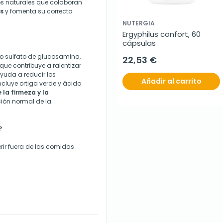
os naturales que colaboran
es
y fomenta su correcta
NUTERGIA
Ergyphilus confort, 60 
cápsulas
vo sulfato de glucosamina,
22,53 €
que contribuye a ralentizar
yuda a reducir los
Añadir al carrito
cluye ortiga verde y ácido
la firmeza y la
ión normal de la
?
rir fuera de las comidas
.