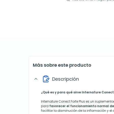
Más sobre este producto
Descripción
expand_more
¿Qué es y para qué sirve Internature Conect
Internature Conect Forte Plus es un suplemen
para
favorecer el funcionamiento normal de 
facilitar la disminución de la inflamación y el d