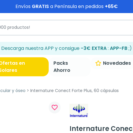
Envíos
GRATIS
a Península en pedidos
+65€
Descarga nuestra APP y consigue
-3€ EXTRA
:
APP-FB
;)
Ofertas en
Packs
Novedades
Solares
Ahorro
icular y óseo
Internature Conect Forte Plus, 60 cápsulas
favorite_border
Internature Conect