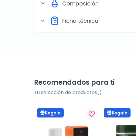
Composición
expand_more
Ficha técnica
expand_more
Recomendados para ti
Tu selección de productos ;)
Regalo
Regalo
favorite_border