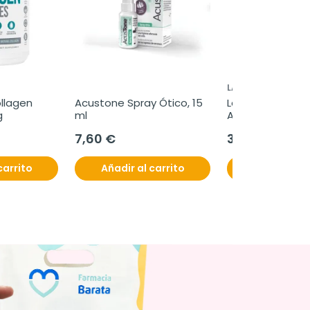
LA ROCHE-POSAY
llagen 
Acustone Spray Ótico, 15 
La Roche-Posay E
g
ml
A.Z Gel-Crema, 
Regalo
7,60 €
33,95 €
carrito
Añadir al carrito
Añadir al c