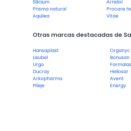
Silicium
Arnidol
Prisma natural
Procare h
Aquilea
Vitae
Otras marcas destacadas de Sal
Hansaplast
Organyc
Lisubel
Bonusan
Urgo
Farmalas
Ducray
Heliosar
Arkopharma
Avent
Pileje
Energy