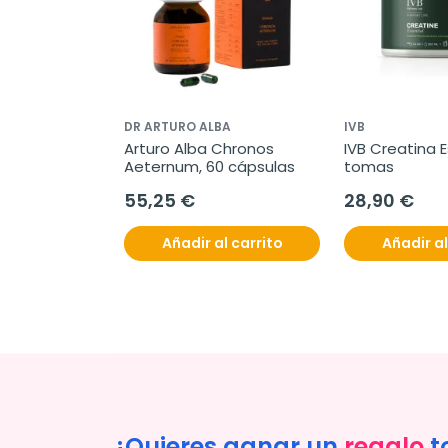
DR ARTURO ALBA
IVB
Arturo Alba Chronos 
IVB Creatina Es
Aeternum, 60 cápsulas
tomas
55,25 €
28,90 €
Añadir al carrito
Añadir al
¿Quieres ganar un
regalo
t