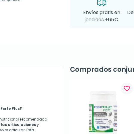
Envíos gratis en
De
pedidos +65€
Comprados conju
favorite_border
 Forte Plus?
tonutricional recomendado
las articulaciones
y
olor articular. Está