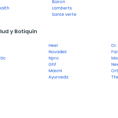
Boiron
ealth
Lamberts
Sante verte
ud y Botiquín
Heel
Dr.
Novadiet
Fa
tic
Npro
Ma
Ghf
Ne
Masmi
Ort
Ayurveda
Th