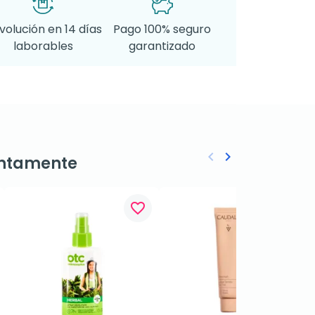
volución en 14 días
Pago 100% seguro
laborables
garantizado
keyboard_arrow_left
keyboard_arrow_right
ntamente
Anterior
Siguiente
favorite_border
favorite_border