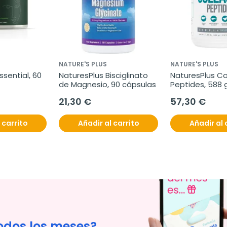
NATURE'S PLUS
NATURE'S PLUS
sential, 60 
NaturesPlus Bisciglinato 
NaturesPlus Co
de Magnesio, 90 cápsulas
Peptides, 588 
21,30 €
57,30 €
 carrito
Añadir al carrito
Añadir al 
odos los meses?