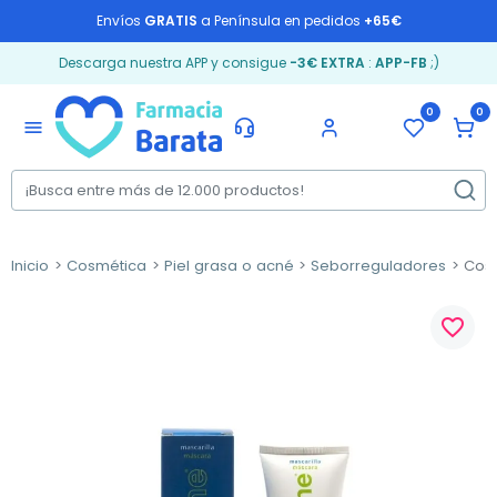
Envíos
GRATIS
a Península en pedidos
+65€
Descarga nuestra APP y consigue
-3€ EXTRA
:
APP-FB
;)
0
0
menu
Inicio
Cosmética
Piel grasa o acné
Seborreguladores
Cosm
favorite_border