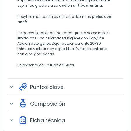
impurezas y brillos, además impide la aparición de
espinillas gracias a su
acción antibacteriana.
Topyline mascarilla está indicado en las
pieles con
acné.
Se aconseja aplicar una capa gruesa sobre la piel
limpia tras una cuidadosa higiene con Topyline
Acción detergente. Dejar actuar durante 20-30
minutos y retirar con agua tibia. Evitar el contacto
con ojos y mucosas.
Se presenta en un tubo de 50ml.
Puntos clave
expand_more
Composición
expand_more
Ficha técnica
expand_more