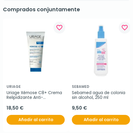
Comprados conjuntamente
favorite_border
favorite_border
URIAGE
SEBAMED
Uriage Xémose C8+ Crema 
Sebamed agua de colonia 
Relipidizante Anti-
sin alcohol, 250 ml
irritaciones, 400 ml
18,50 €
9,50 €
Añadir al carrito
Añadir al carrito