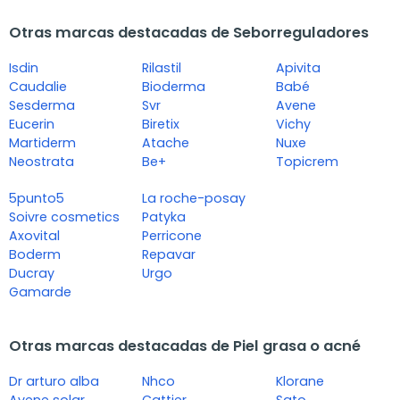
Otras marcas destacadas de Seborreguladores
Isdin
Rilastil
Apivita
Caudalie
Bioderma
Babé
Sesderma
Svr
Avene
Eucerin
Biretix
Vichy
Martiderm
Atache
Nuxe
Neostrata
Be+
Topicrem
5punto5
La roche-posay
Soivre cosmetics
Patyka
Axovital
Perricone
Boderm
Repavar
Ducray
Urgo
Gamarde
Otras marcas destacadas de Piel grasa o acné
Dr arturo alba
Nhco
Klorane