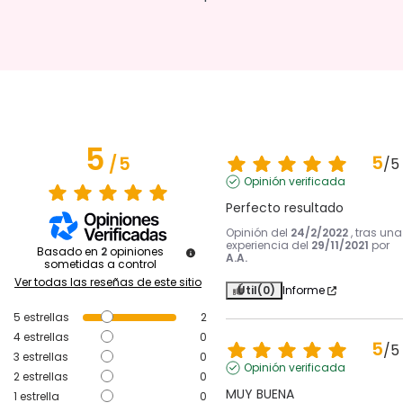
5
5
/
5
/
5
Opinión verificada
Perfecto resultado
Opinión del
24/2/2022
, tras una
experiencia del
29/11/2021
por
Basado en
2
opiniones
A.A.
sometidas a control
Ver todas las reseñas de este sitio
Útil
(0)
Informe
5
estrellas
2
4
estrellas
0
5
/
5
3
estrellas
0
Opinión verificada
2
estrellas
0
MUY BUENA
1
estrella
0