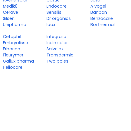
Avene solar
Cattier
Sato
Medik8
Endocare
A vogel
Cerave
Sensilis
Banban
Silsen
Dr organics
Benzacare
Unipharma
Ioox
Boi thermal
Cetaphil
Integralia
Embryolisse
Isdin solar
Erborian
Salvelox
Fleurymer
Transdermic
Galiux pharma
Two poles
Heliocare