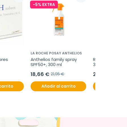
-5% EXTRA
LA ROCHE POSAY ANTHELIOS
bres
Anthelios family spray 
Regenail barniz 
SPF50+, 300 ml
3,3 ml
18,66 €
21,80 €
21,95 €
carrito
Añadir al carrito
Añadir al c