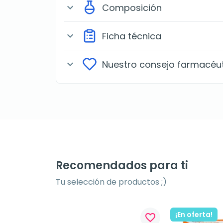
Composición
expand_more
Ficha técnica
expand_more
Nuestro consejo farmacéu
expand_more
Recomendados para ti
Tu selección de productos ;)
¡En oferta!
favorite_border