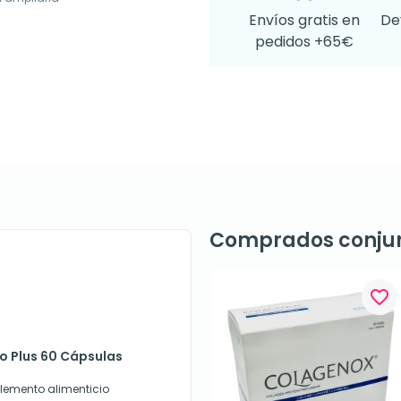
Envíos gratis en
De
pedidos +65€
Comprados conju
favorite_border
ilo Plus 60 Cápsulas
plemento alimenticio