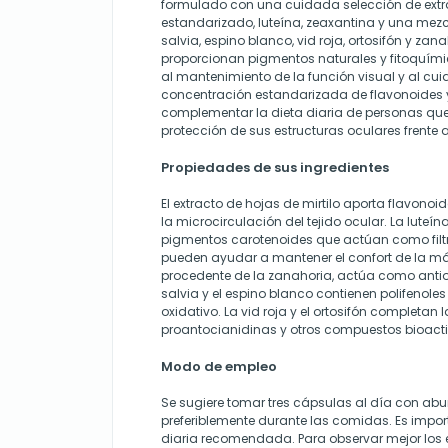
formulado con una cuidada selección de extra
estandarizado, luteína, zeaxantina y una me
salvia, espino blanco, vid roja, ortosifón y zan
proporcionan pigmentos naturales y fitoquími
al mantenimiento de la función visual y al cui
concentración estandarizada de flavonoides 
complementar la dieta diaria de personas que
protección de sus estructuras oculares frente al
Propiedades de sus ingredientes
El extracto de hojas de mirtilo aporta flavonoi
la microcirculación del tejido ocular. La luteín
pigmentos carotenoides que actúan como filtr
pueden ayudar a mantener el confort de la mác
procedente de la zanahoria, actúa como antiox
salvia y el espino blanco contienen polifenoles
oxidativo. La vid roja y el ortosifón completan
proantocianidinas y otros compuestos bioacti
Modo de empleo
Se sugiere tomar tres cápsulas al día con ab
preferiblemente durante las comidas. Es impor
diaria recomendada. Para observar mejor los 