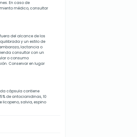
mes. En caso de
miento médico, consultar
fuera del alcance de los
quilibrada y un estilo de
embarazo, lactancia o
mienda consultar con un
cular o consumo
ión. Conservar en lugar
ada cápsula contiene
25% de antocianidinas, 10
licopeno, salvia, espino