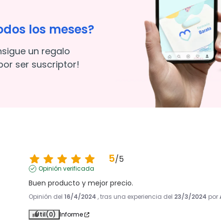
odos los meses?
nsigue un regalo
or ser suscriptor!
5
/
5
Opinión verificada
Buen producto y mejor precio.
Opinión del
16/4/2024
, tras una experiencia del
23/3/2024
por
Útil
(0)
Informe