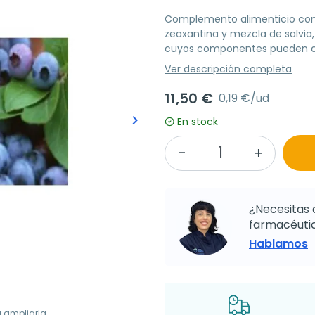
Complemento alimenticio con e
zeaxantina y mezcla de salvia, 
cuyos componentes pueden cont
Ver descripción completa
11,50 €
0,19 €/ud
keyboard_arrow_right
En stock
Siguiente
¿Necesitas 
farmacéutic
Hablamos
a ampliarla