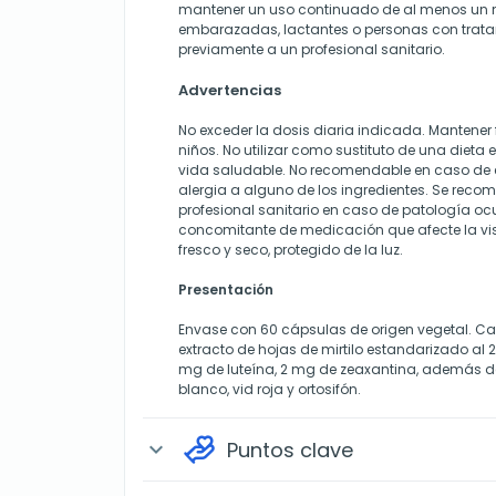
mantener un uso continuado de al menos un 
embarazadas, lactantes o personas con trata
previamente a un profesional sanitario.
Advertencias
No exceder la dosis diaria indicada. Mantener 
niños. No utilizar como sustituto de una dieta e
vida saludable. No recomendable en caso de 
alergia a alguno de los ingredientes. Se reco
profesional sanitario en caso de patología o
concomitante de medicación que afecte la vis
fresco y seco, protegido de la luz.
Presentación
Envase con 60 cápsulas de origen vegetal. C
extracto de hojas de mirtilo estandarizado al 
mg de luteína, 2 mg de zeaxantina, además de 
blanco, vid roja y ortosifón.
Puntos clave
expand_more