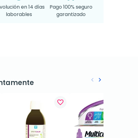
volución en 14 días
Pago 100% seguro
laborables
garantizado
keyboard_arrow_left
keyboard_arrow_right
ntamente
Anterior
Siguiente
favorite_border
favorite_border