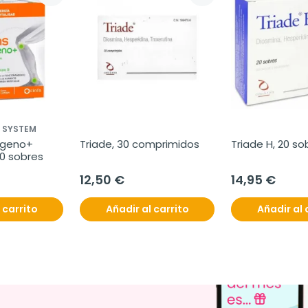
L SYSTEM
ágeno+ 
Triade, 30 comprimidos
Triade H, 20 so
30 sobres
12,50 €
14,95 €
 carrito
Añadir al carrito
Añadir al 