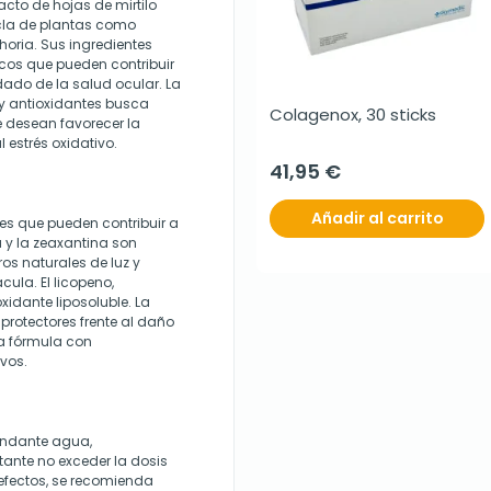
cto de hojas de mirtilo
zcla de plantas como
ahoria. Sus ingredientes
cos que pueden contribuir
dado de la salud ocular. La
y antioxidantes busca
Colagenox, 30 sticks
 desean favorecer la
 estrés oxidativo.
41,95 €
Añadir al carrito
des que pueden contribuir a
a y la zeaxantina son
os naturales de luz y
ula. El licopeno,
idante liposoluble. La
 protectores frente al daño
 la fórmula con
vos.
undante agua,
tante no exceder la dosis
efectos, se recomienda