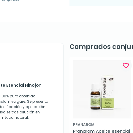
Comprados conju
favorite_border
te Esencial Hinojo?
o 100% puro obtenido
culum vulgare. Se presenta
dosificación y aplicación.
sajes tras dilución en
smética natural.
PRANAROM
Pranarom Aceite esencial 