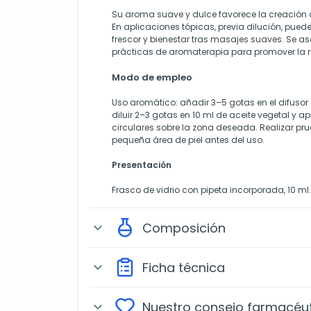
Su aroma suave y dulce favorece la creación 
En aplicaciones tópicas, previa dilución, pue
frescor y bienestar tras masajes suaves. Se a
prácticas de aromaterapia para promover la rel
Modo de empleo
Uso aromático: añadir 3–5 gotas en el difusor
diluir 2–3 gotas en 10 ml de aceite vegetal y 
circulares sobre la zona deseada. Realizar pr
pequeña área de piel antes del uso.
Presentación
Frasco de vidrio con pipeta incorporada, 10 ml.
Composición
expand_more
Ficha técnica
expand_more
Nuestro consejo farmacéu
expand_more