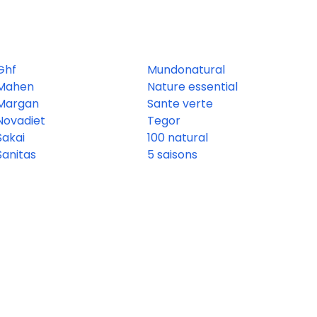
Ghf
Mundonatural
Mahen
Nature essential
Margan
Sante verte
Novadiet
Tegor
Sakai
100 natural
Sanitas
5 saisons