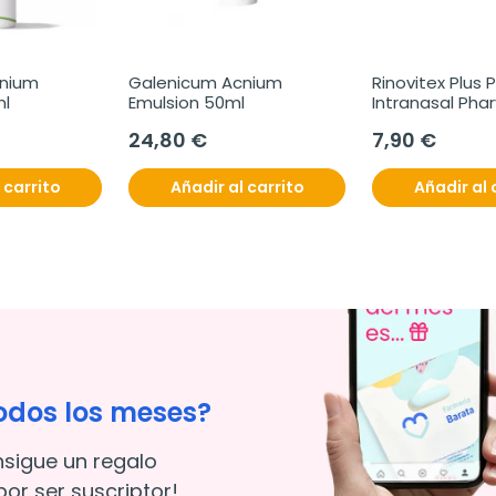
nium 
Galenicum Acnium 
Rinovitex Plus
ml
Emulsion 50ml
Intranasal Phar
24,80 €
7,90 €
 carrito
Añadir al carrito
Añadir al 
odos los meses?
nsigue un regalo
or ser suscriptor!