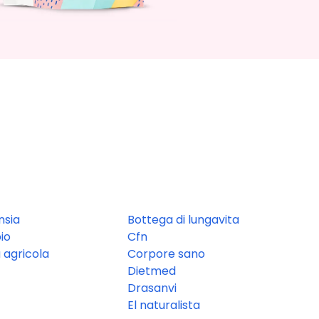
nsia
Bottega di lungavita
io
Cfn
 agricola
Corpore sano
Dietmed
Drasanvi
El naturalista