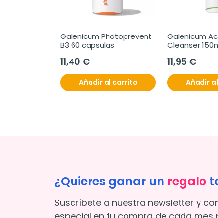
Galenicum Photoprevent 
Galenicum Ac
B3 60 capsulas
Cleanser 150
11,40 €
11,95 €
Añadir al carrito
Añadir al
¿Quieres ganar un
regalo
t
Suscríbete a nuestra newsletter y co
especial en tu compra de cada mes p