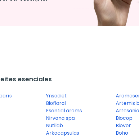
ites esenciales
parís
Ynsadiet
Aromase
Biofloral
Artemis b
Esential aroms
Artesania
Nirvana spa
Biocop
Nutilab
Biover
Arkocapsulas
Boho