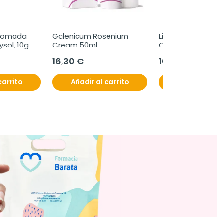
 Pomada 
Galenicum Rosenium 
Lipolac Noche Ge
ysol, 10g
Cream 50ml
Oftalmico 1 tubo
gramos
16,30 €
10,40 €
carrito
Añadir al carrito
Añadir al c