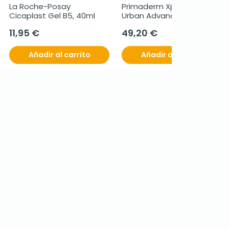
La Roche-Posay 
Primaderm Xpertsun 
Cicaplast Gel B5, 40ml
Urban Advance Rich 
Texture, Oferta duplo 
11,95 €
49,20 €
2x50 ml
Añadir al carrito
Añadir al carrito