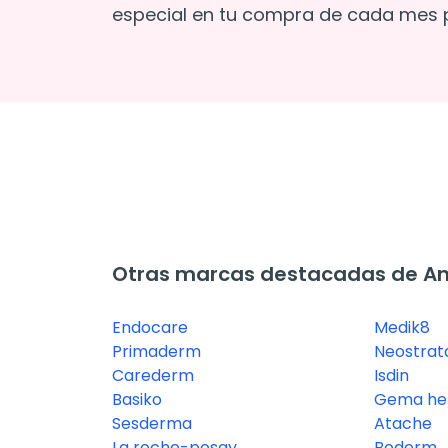
especial en tu compra de cada mes p
Otras marcas destacadas de A
Endocare
Medik8
Primaderm
Neostrat
Carederm
Isdin
Basiko
Gema her
Sesderma
Atache
La roche-posay
Boderm