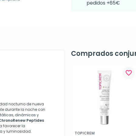
pedidos +65€
Comprados conju
favorite_border
edad nocturno de nueva
te durante la noche con
státicas, dinámicas y
ChronoRenew Peptides
a favorecer la
za y luminosidad.
TOPICREM