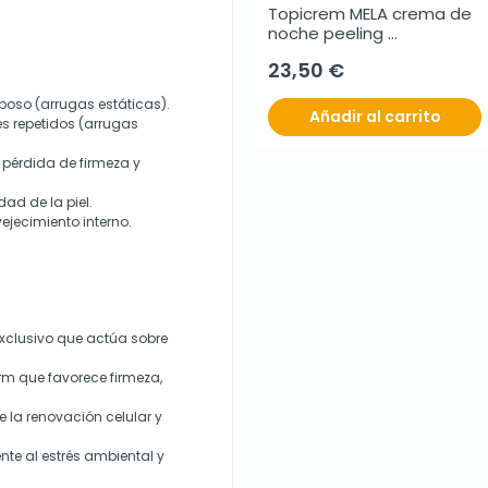
Topicrem MELA crema de 
noche peeling 
antimanchas, 40 ml
23,50 €
eposo (arrugas estáticas).
Añadir al carrito
es repetidos (arrugas
 pérdida de firmeza y
dad de la piel.
vejecimiento interno.
exclusivo que actúa sobre
rm que favorece firmeza,
e la renovación celular y
nte al estrés ambiental y