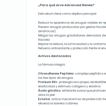
¿Para qué sirve Advanced Renew?
Este sérum tiene como objetivo principal:
Reducir la apariencia de arrugas visibles en r
Prevenir arrugas producidas por gestos facial
dinámicas).
Mitigar las arrugas gravitatorias derivadas de
flacidez.
Mejorar la textura, la luminosidad y la uniformi
Refuerzo antioxidante y protección frente al en
Activos destacados
La fórmula integra:
ChronoRenew Peptides
: complejo peptídico 
los tres tipos de arrugas.
Proteum 89+
: proteoglicano propio de MartiDe
elasticidad y estimula colágeno y elastina.
Ácido glicólico
: exfoliante suave que promuev
alisa la piel.
Ectoína
: activa mecanismos de protección fre
refuerza la barrera cutánea.