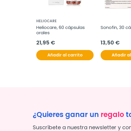
HELIOCARE
º atopic 
Heliocare, 60 cápsulas 
Sonofin, 30 c
ción spray 
orales
ml
21,95 €
13,50 €
l carrito
Añadir al carrito
Añadir al
¿Quieres ganar un
regalo
t
Suscríbete a nuestra newsletter y co