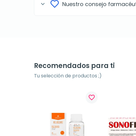
Nuestro consejo farmacéu
expand_more
Recomendados para ti
Tu selección de productos ;)
favorite_border
favorite_border