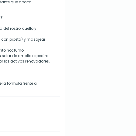
xidante que aporta
w?
a del rostro, cuello y
te con pipeta) y masajear
ento nocturno.
ón solar de amplio espectro
or los activos renovadores.
 la fórmula frente al