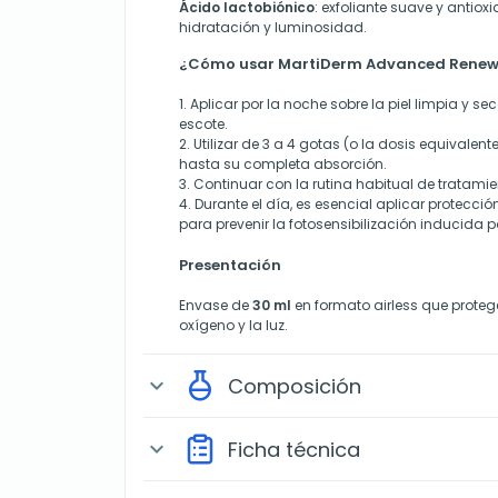
Ácido lactobiónico
: exfoliante suave y antio
hidratación y luminosidad.
¿Cómo usar MartiDerm Advanced Rene
1. Aplicar por la noche sobre la piel limpia y sec
escote.
2. Utilizar de 3 a 4 gotas (o la dosis equivalen
hasta su completa absorción.
3. Continuar con la rutina habitual de tratami
4. Durante el día, es esencial aplicar protecci
para prevenir la fotosensibilización inducida p
Presentación
Envase de
30 ml
en formato airless que protege
oxígeno y la luz.
Composición
expand_more
Ficha técnica
expand_more