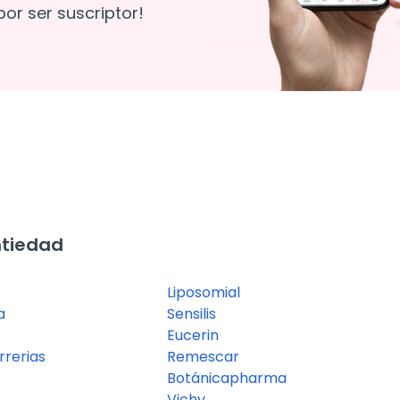
or ser suscriptor!
ntiedad
Liposomial
a
Sensilis
Eucerin
rerias
Remescar
Botánicapharma
Vichy