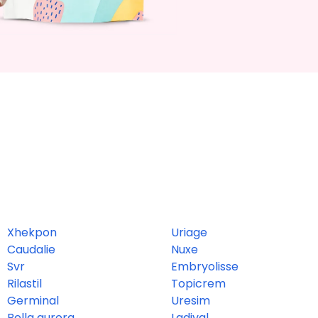
Xhekpon
Uriage
Caudalie
Nuxe
Svr
Embryolisse
Rilastil
Topicrem
Germinal
Uresim
Bella aurora
Ladival