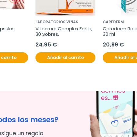
LABORATORIOS VIÑAS
CAREDERM
ápsulas
Vitacrecil Complex Forte, 
Carederm Retino
30 Sobres.
30 ml
24,95 €
20,99 €
 carrito
Añadir al carrito
Añadir al 
odos los meses?
nsigue un regalo