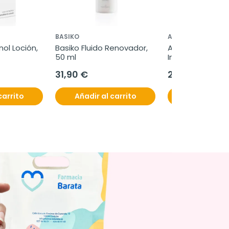
BASIKO
ATACHE
l Loción, 
Basiko Fluido Renovador, 
Atache Lift Ther
50 ml
Intensive Lift Co
ml
31,90 €
27,50 €
carrito
Añadir al carrito
Añadir al c