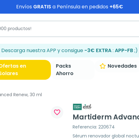
Envíos
GRATIS
a Península en pedidos
+65€
Descarga nuestra APP y consigue
-3€ EXTRA
:
APP-FB
;)
Ofertas en
Packs
Novedades
Solares
Ahorro
nced Renew, 30 ml
favorite_border
Martiderm Advanc
Referencia: 220674
Sérum renovador global noctur