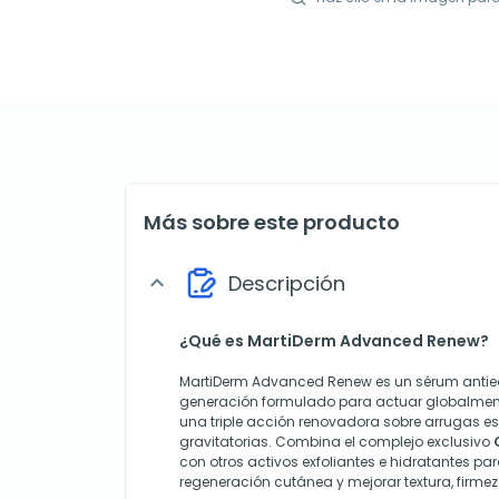
Más sobre este producto
Descripción
expand_more
¿Qué es MartiDerm Advanced Renew?
MartiDerm Advanced Renew es un sérum anti
generación formulado para actuar globalmen
una triple acción renovadora sobre arrugas e
gravitatorias. Combina el complejo exclusivo
con otros activos exfoliantes e hidratantes par
regeneración cutánea y mejorar textura, firme