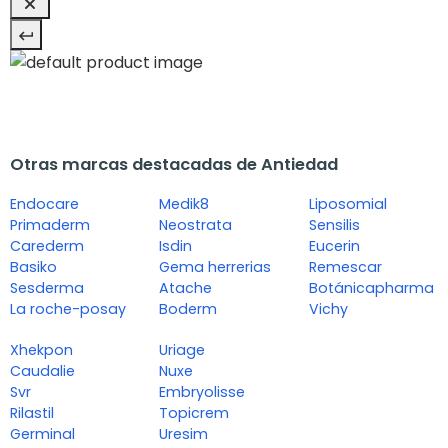
Otras marcas destacadas de Antiedad
Endocare
Medik8
Liposomial
Primaderm
Neostrata
Sensilis
Carederm
Isdin
Eucerin
Basiko
Gema herrerias
Remescar
Sesderma
Atache
Botánicapharma
La roche-posay
Boderm
Vichy
Xhekpon
Uriage
Caudalie
Nuxe
Svr
Embryolisse
Rilastil
Topicrem
Germinal
Uresim