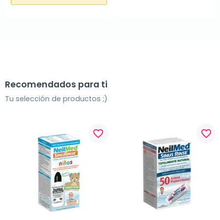
Recomendados para ti
Tu selección de productos ;)
favorite_border
favorite_border