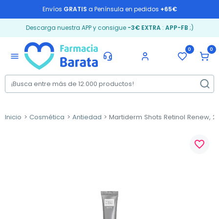
Envíos
GRATIS
a Península en pedidos
+65€
Descarga nuestra APP y consigue
-3€ EXTRA
:
APP-FB
;)
0
0
menu
Inicio
Cosmética
Antiedad
Martiderm Shots Retinol Renew, 2
favorite_border