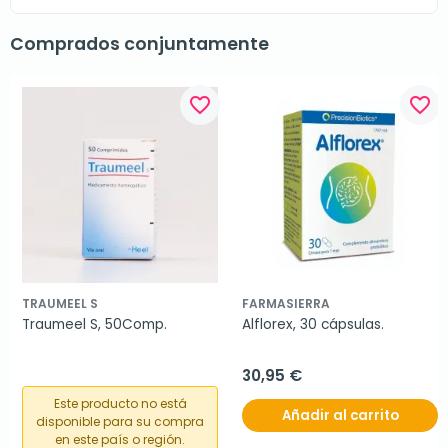
Comprados conjuntamente
favorite_border
favorite_border
TRAUMEEL S
FARMASIERRA
Traumeel S, 50Comp.
Alflorex, 30 cápsulas.
30,95 €
Este producto no está
Añadir al carrito
disponible para su compra
en este país o región.