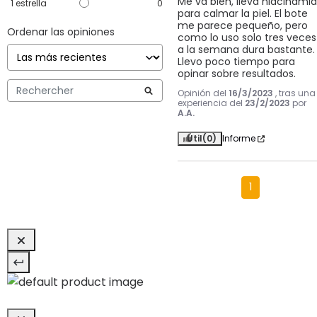
Me va bien, lleva niacinamid
1
estrella
0
para calmar la piel. El bote 
me parece pequeño, pero 
Ordenar las opiniones
como lo uso solo tres veces 
a la semana dura bastante.

Llevo poco tiempo para 
opinar sobre resultados.
Opinión del
16/3/2023
, tras una
experiencia del
23/2/2023
por
A.A.
Útil
(0)
Informe
1