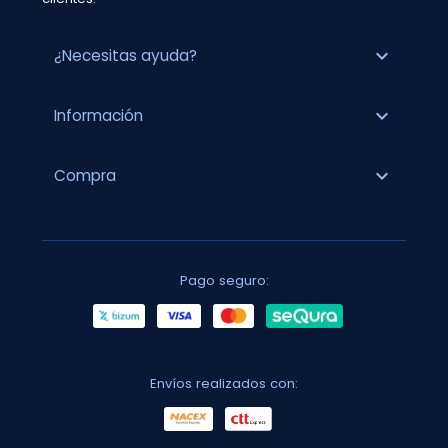
expand_more
¿Necesitas ayuda?
expand_more
Información
expand_more
Compra
Pago seguro:
Envíos realizados con: