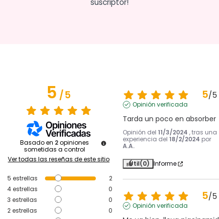
suscriptor!
5
5
/
5
/
5
Opinión verificada
Tarda un poco en absorber
Opinión del
11/3/2024
, tras una
experiencia del
18/2/2024
por
Basado en
2
opiniones
A.A.
sometidas a control
Ver todas las reseñas de este sitio
Útil
(0)
Informe
5
estrellas
2
4
estrellas
0
5
/
5
3
estrellas
0
Opinión verificada
2
estrellas
0