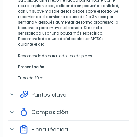
Su aplicación es recomendada por la noche, con el
rostro limpio y seco, aplicando en pequeña cantidad,
con un suave masaje de los dedos sobre el rostro. Se
recomienda el comienzo de uso de 2 a 3 veces por
semana y después aumentar de forma progresiva la
frecuencia para mayor tolerancia. Si se nota
sensibilidad usar una pauta más específica.
Recomendado el uso de fotoprotector SPF50+
durante el día.
Recomendado para todo tipo de pieles.
Presentación
Tubo de 20 ml.
Puntos clave
expand_more
Composición
expand_more
Ficha técnica
expand_more