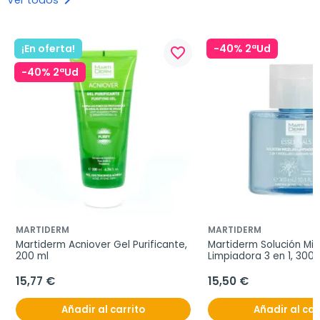
keyboard_arrow_right
¡En oferta!
-40% 2ªUd
favorite_border
-40% 2ªUd
MARTIDERM
MARTIDERM
Martiderm Acniover Gel Purificante, 
Martiderm Solución Mice
200 ml
Limpiadora 3 en 1, 300 
15,77 €
15,50 €
Añadir al carrito
Añadir al car