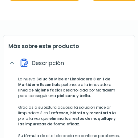
Más sobre este producto
Descripción
expand_more
La nueva
Solución Micelar Limpiadora 3 en 1 de
Martiderm
Essentials
pertenece a la innovadora
línea de
higiene facial
desarrollada por Martiderm
para conseguir una
piel sana y bella.
Gracias a su textura acuosa, la solución micelar
limpiadora 3 en 1
refresca, hidrata y reconforta
la
piel a la vez que
elimina los restos de maquillaje y
las impurezas de forma eficaz.
Su fórmula de alta tolerancia no contiene parabenos,