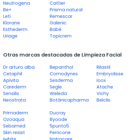
Neutrogena
Cattier
Be+
Prisma natural
Leti
Remescar
Klorane
Galenic
Esthederm
Babé
Uriage
Topicrem
Otras marcas destacadas de Limpieza Facial
Dr arturo alba
Bepanthol
Rilastil
Cetaphil
Comodynes
Embryolisse
Apivita
Sesderma
Ioox
Carederm
Segle
Atache
Sensilis
Weleda
Vichy
Neostrata
Botánicapharma
Belcils
Primaderm
Ducray
Ozoaqua
Byoode
Sebamed
5punto5
Skin resist
Perricone
Iwhite
Natracare