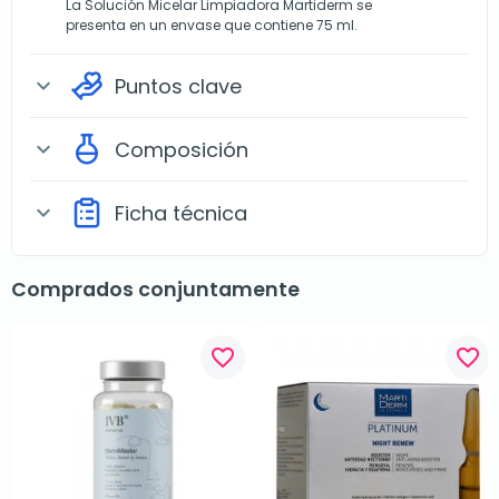
La Solución Micelar Limpiadora Martiderm se
presenta en un envase que contiene 75 ml.
Puntos clave
expand_more
Composición
expand_more
Ficha técnica
expand_more
Comprados conjuntamente
favorite_border
favorite_border