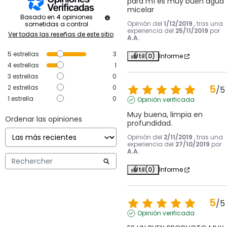
para mí es muy buen agua 
micelar
Basado en
4
opiniones
Opinión del
1/12/2019
, tras una
sometidas a control
experiencia del
25/11/2019
por
Ver todas las reseñas de este sitio
A.A.
5
estrellas
3
Útil
(0)
Informe
4
estrellas
1
3
estrellas
0
5
2
estrellas
0
/
5
1
estrella
0
Opinión verificada
Muy buena, limpia en 
Ordenar las opiniones
profundidad.
Opinión del
2/11/2019
, tras una
experiencia del
27/10/2019
por
A.A.
Útil
(0)
Informe
5
/
5
Opinión verificada