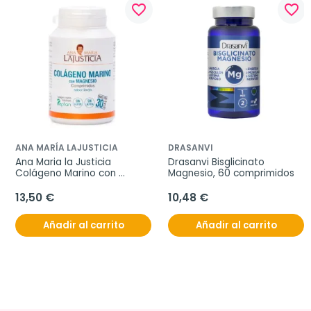
favorite_border
favorite_border
ANA MARÍA LAJUSTICIA
DRASANVI
Ana Maria la Justicia 
Drasanvi Bisglicinato 
Colágeno Marino con 
Magnesio, 60 comprimidos
Magnesio, 180 comprimidos
13,50 €
10,48 €
Añadir al carrito
Añadir al carrito