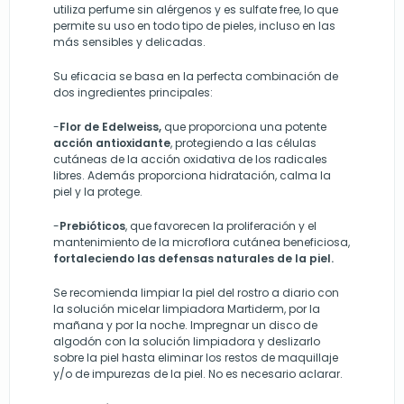
utiliza perfume sin alérgenos y es sulfate free, lo que
permite su uso en todo tipo de pieles, incluso en las
más sensibles y delicadas.
Su eficacia se basa en la perfecta combinación de
dos ingredientes principales:
-
Flor de Edelweiss,
que proporciona una potente
acción antioxidante
, protegiendo a las células
cutáneas de la acción oxidativa de los radicales
libres. Además proporciona hidratación, calma la
piel y la protege.
-
Prebióticos
, que favorecen la proliferación y el
mantenimiento de la microflora cutánea beneficiosa,
fortaleciendo las defensas naturales de la piel.
Se recomienda limpiar la piel del rostro a diario con
la solución micelar limpiadora Martiderm, por la
mañana y por la noche. Impregnar un disco de
algodón con la solución limpiadora y deslizarlo
sobre la piel hasta eliminar los restos de maquillaje
y/o de impurezas de la piel. No es necesario aclarar.