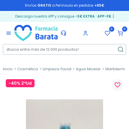
Envíos
GRATIS
a Península en pedidos
+65€
Descarga nuestra APP y consigue
-3€ EXTRA
:
APP-FB
;)
0
0
menu
Inicio
Cosmética
Limpieza Facial
Agua Micelar
Martiderm So
-40% 2ªUd
favorite_border