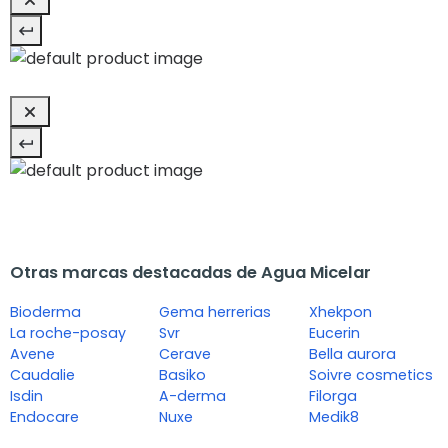
Otras marcas destacadas de Agua Micelar
Bioderma
Gema herrerias
Xhekpon
La roche-posay
Svr
Eucerin
Avene
Cerave
Bella aurora
Caudalie
Basiko
Soivre cosmetics
Isdin
A-derma
Filorga
Endocare
Nuxe
Medik8