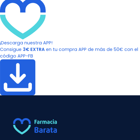
¡Descarga nuestra APP!
Consigue
3€ EXTRA
en tu compra APP de más de 50€ con el
código APP-FB