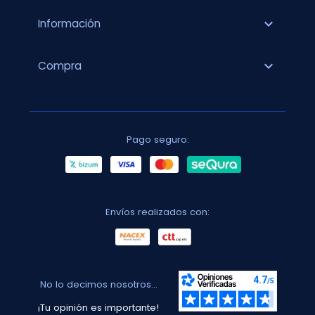
expand_more
Información
expand_more
Compra
Pago seguro:
Envíos realizados con:
No lo decimos nosotros...
¡Tu opinión es importante!