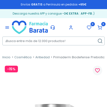
Envíos
GRATIS
a Península en pedidos
+65€
Descarga nuestra APP y consigue
-3€ EXTRA
:
APP-FB
;)
0
0
menu
Inicio
Cosmética
Antiedad
Primaderm Biodefense Prebiotic c
-15%
favorite_border