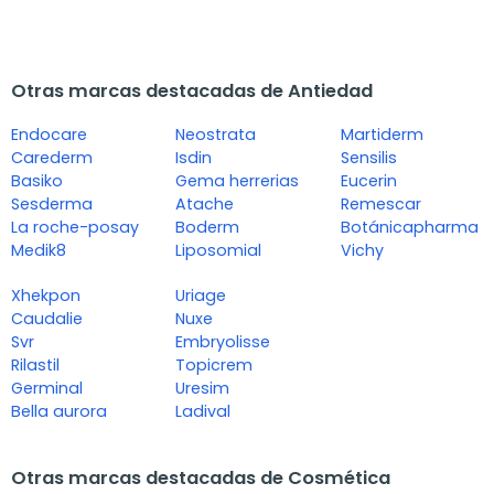
Otras marcas destacadas de Antiedad
Endocare
Neostrata
Martiderm
Carederm
Isdin
Sensilis
Basiko
Gema herrerias
Eucerin
Sesderma
Atache
Remescar
La roche-posay
Boderm
Botánicapharma
Medik8
Liposomial
Vichy
Xhekpon
Uriage
Caudalie
Nuxe
Svr
Embryolisse
Rilastil
Topicrem
Germinal
Uresim
Bella aurora
Ladival
Otras marcas destacadas de Cosmética