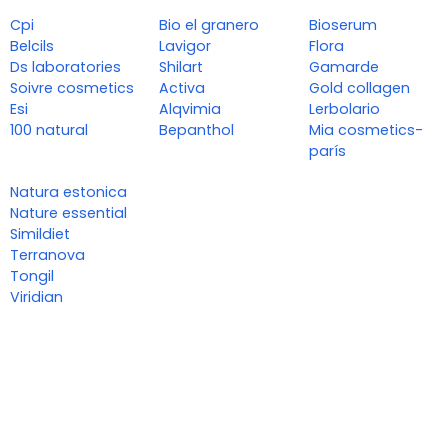
Cpi
Bio el granero
Bioserum
Belcils
Lavigor
Flora
Ds laboratories
Shilart
Gamarde
Soivre cosmetics
Activa
Gold collagen
Esi
Alqvimia
Lerbolario
100 natural
Bepanthol
Mia cosmetics-
parís
Natura estonica
Nature essential
Simildiet
Terranova
Tongil
Viridian