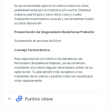
Es recomendable aplicar la crema todos los días,
preferiblemente por la mañana y/o noche. Distribuir
sobre la piel limpia y seca de la cara y cuello
mediante movimientos suaves y ascendentes hasta
su total absorción
Presentación de Singuladerm Biodefense Prebiotic
Se presenta en envase de 50ml.
Consejo farmacéutico:
Para aprovechar al máximo los beneficios de
Primaderm Biodefense Prebiotic, se recomienda
mantener una rutina regular de limpieza antes de su
aplicación. Tu piel estará más receptiva a los
nutrientes de la crema y podrás notar los resultados
más rápidamente.
Puntos clave
expand_more