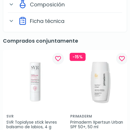
Composición
expand_more
Ficha técnica
expand_more
Comprados conjuntamente
-15%
favorite_border
favorite_border
SVR
PRIMADERM
SVR Topialyse stick levres 
Primaderm Xpertsun Urban 
balsamo de labios, 4 g
SPF 50+, 50 ml