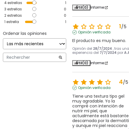
4
estrellas
1
Útil
(0)
Informe
3
estrellas
0
2
estrellas
0
1
estrella
1
1
/
5
Opinión verificada
Ordenar las opiniones
El producto es muy bueno.
Opinión del
28/7/2024
, tras un
experiencia del
7/7/2024
por
A.
Útil
(0)
Informe
4
/
5
Opinión verificada
Tiene una textura tipo gel 
muy agradable. Yo la 
compré con intención de 
nutrir mi piel, que 
actualmente está bastante 
descamada por la dermatitis
y aunque mi piel reacciona 