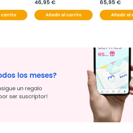
46,95 €
65,95 €
 carrito
Añadir al carrito
Añadir al 
odos los meses?
nsigue un regalo
or ser suscriptor!