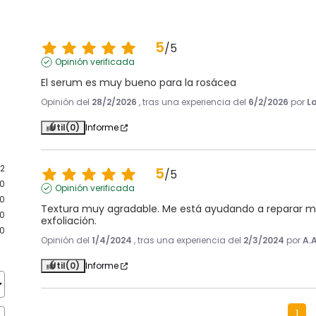
5
/
5
Opinión verificada
El serum es muy bueno para la rosácea
Opinión del
28/2/2026
, tras una experiencia del
6/2/2026
por
La
Útil
(0)
Informe
2
5
/
5
0
Opinión verificada
0
Textura muy agradable. Me está ayudando a reparar mi
0
exfoliación.
0
Opinión del
1/4/2024
, tras una experiencia del
2/3/2024
por
A.A
Útil
(0)
Informe
1