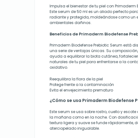
Impulsa el bienestar de tu piel con Primaderm 
Este serum de 50 ml es un aliado perfecto para
radiante y protegida, moldeándose como un e
ambientales dañinos.
Beneficios de Primaderm Biodefense Preb
Primaderm Biodefense Prebiotic Serum está d
una serie de ventajas únicas. Su composición,
ayuda a equilibrar la biota cutánea, fortaleci
naturales de tu piel para enfrentarse a la cont
oxidativo.
Reequilibra la flora de la piel
Protege frente a la contaminación
Evita el envejecimiento prematuro
¿Cómo se usa Primaderm Biodefense P
Este serum se usa sobre rostro, cuello y escote c
la mañana como en la noche. Con dosificación
textura ligera y suave se funde rápidamente
aterciopelado inigualable.