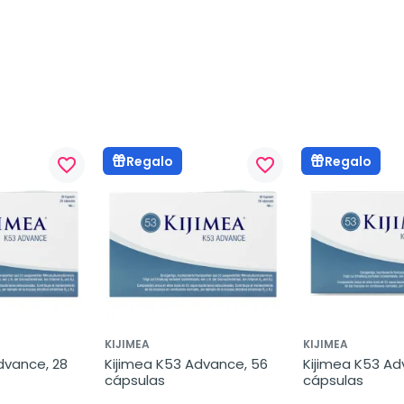
Regalo
Regalo
favorite_border
favorite_border
KIJIMEA
KIJIMEA
dvance, 28 
Kijimea K53 Advance, 56 
Kijimea K53 Ad
cápsulas
cápsulas