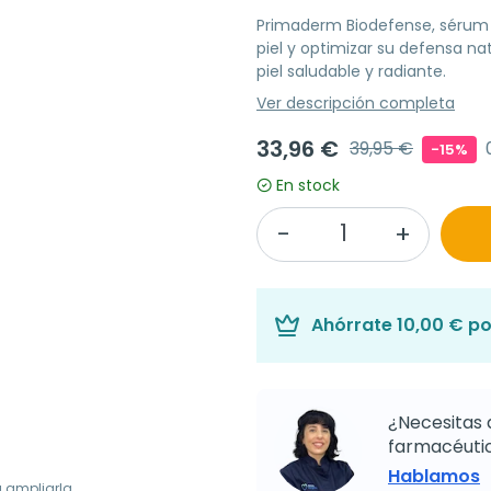
Primaderm Biodefense, sérum p
piel y optimizar su defensa na
piel saludable y radiante.
Ver descripción completa
33,96 €
39,95 €
-15%
En stock
Ahórrate
10,00 €
po
¿Necesitas 
farmacéutic
Hablamos
a ampliarla