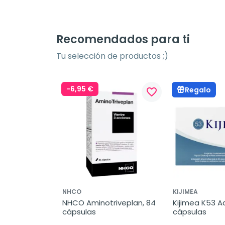
Recomendados para ti
Tu selección de productos ;)
-6,95 €
Regalo
favorite_border
favorite_border
NHCO
KIJIMEA
king 
NHCO Aminotriveplan, 84 
Kijimea K53 A
6 cápsulas 
cápsulas
cápsulas