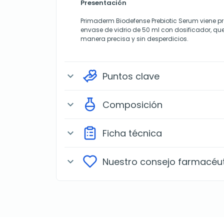
Presentación
Primaderm Biodefense Prebiotic Serum viene p
envase de vidrio de 50 ml con dosificador, qu
manera precisa y sin desperdicios.
Puntos clave
expand_more
Composición
expand_more
Ficha técnica
expand_more
Nuestro consejo farmacéu
expand_more