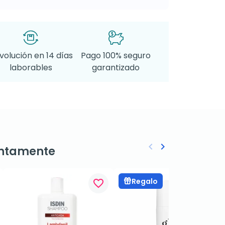
volución en 14 días
Pago 100% seguro
laborables
garantizado
keyboard_arrow_left
keyboard_arrow_right
ntamente
Anterior
Siguiente
Regalo
favorite_border
favorite_border