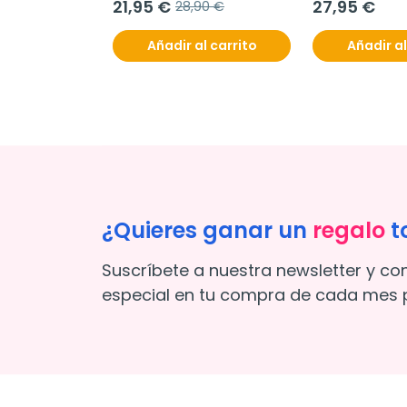
21,95 €
27,95 €
,95 €
28,90 €
l carrito
Añadir al carrito
Añadir al
¿Quieres ganar un
regalo
t
Suscríbete a nuestra newsletter y co
especial en tu compra de cada mes p