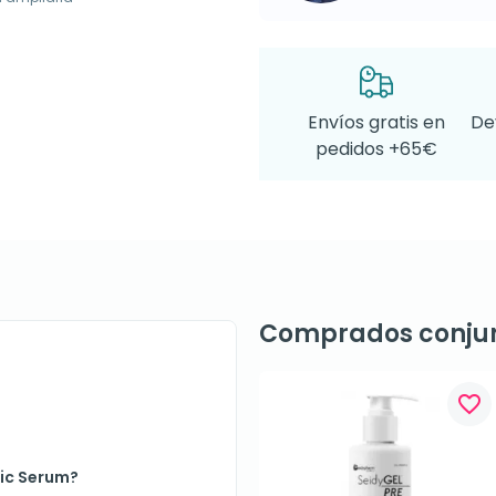
Envíos gratis en
De
pedidos +65€
Comprados conju
favorite_border
ic Serum?