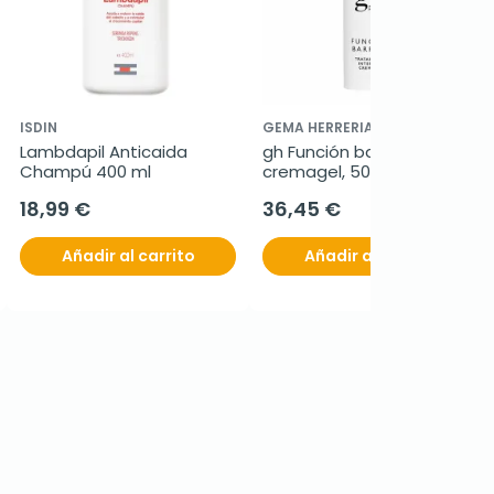
ISDIN
GEMA HERRERIAS
Lambdapil Anticaida 
gh Función barrera 
Champú 400 ml
cremagel, 50 ml
18,99 €
36,45 €
Añadir al carrito
Añadir al carrito