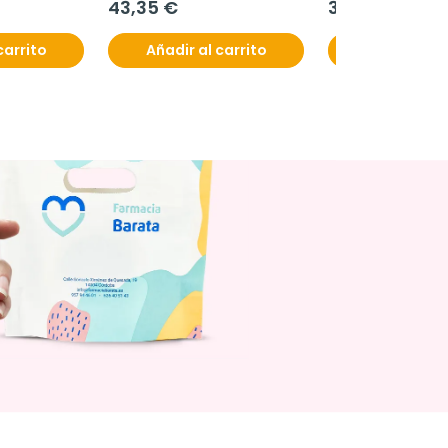
43,35 €
31,90 €
carrito
Añadir al carrito
Añadir al c