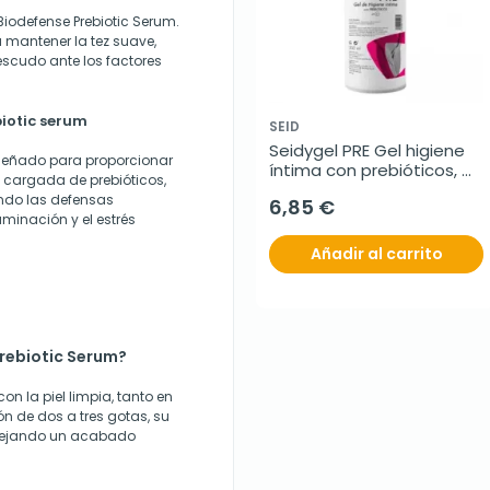
Biodefense Prebiotic Serum.
 mantener la tez suave,
scudo ante los factores
iotic serum
SEID
Seidygel PRE Gel higiene 
iseñado para proporcionar
íntima con prebióticos, 
 cargada de prebióticos,
300 ml
endo las defensas
6,85 €
aminación y el estrés
Añadir al carrito
rebiotic Serum?
on la piel limpia, tanto en
 de dos a tres gotas, su
, dejando un acabado