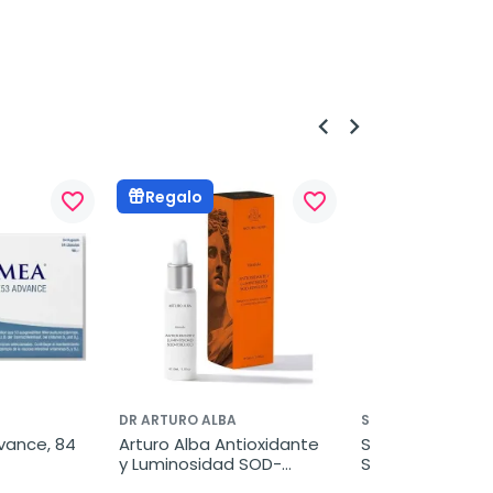
keyboard_arrow_left
keyboard_arrow_right
Regalo
favorite_border
favorite_border
DR ARTURO ALBA
SESDERMA
vance, 84 
Arturo Alba Antioxidante 
Sesderma CVIT l
y Luminosidad SOD-
Serum 30 ml
Ferúlico, 30 ml