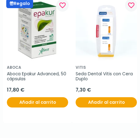
Regalo
favorite_border
favorite_border
ABOCA
VITIS
Aboca Epakur Advanced, 50 
Seda Dental Vitis con Cera 
cápsulas
Duplo
17,80 €
7,30 €
Añadir al carrito
Añadir al carrito