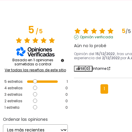
5
5
/
5
/
5
Opinión verificada
Aún no lo probé
Opinión del
15/12/2022
, tras un
experiencia del
2/12/2022
por
A.
Basado en
1
opiniones
sometidas a control
Útil
(0)
Informe
Ver todas las reseñas de este sitio
5
estrellas
1
4
estrellas
0
1
3
estrellas
0
2
estrellas
0
1
estrella
0
Ordenar las opiniones