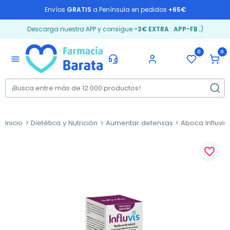
Envíos
GRATIS
a Península en pedidos
+65€
Descarga nuestra APP y consigue
-3€ EXTRA
:
APP-FB
;)
0
0
menu
Inicio
Dietética y Nutrición
Aumentar defensas
Aboca Influvis 
favorite_border