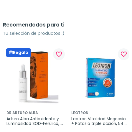
Recomendados para ti
Tu selección de productos ;)
Regalo
favorite_border
favorite_border
DR ARTURO ALBA
LEOTRON
Arturo Alba Antioxidante y 
Leotron Vitalidad Magnesio 
Luminosidad SOD-Ferúlico, 
+ Potasio triple acción, 54 
30 ml
comprimidos efervescentes.