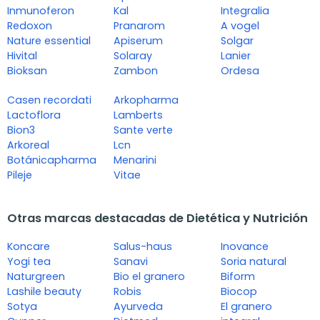
Inmunoferon
Kal
Integralia
Redoxon
Pranarom
A vogel
Nature essential
Apiserum
Solgar
Hivital
Solaray
Lanier
Bioksan
Zambon
Ordesa
Casen recordati
Arkopharma
Lactoflora
Lamberts
Bion3
Sante verte
Arkoreal
Lcn
Botánicapharma
Menarini
Pileje
Vitae
Otras marcas destacadas de Dietética y Nutrición
Koncare
Salus-haus
Inovance
Yogi tea
Sanavi
Soria natural
Naturgreen
Bio el granero
Biform
Lashile beauty
Robis
Biocop
Sotya
Ayurveda
El granero