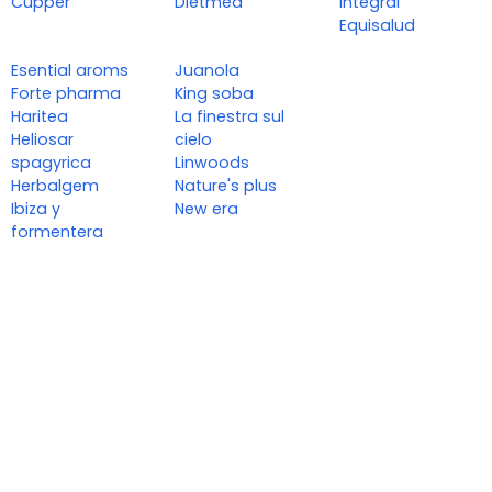
Cupper
Dietmed
integral
Equisalud
Esential aroms
Juanola
Forte pharma
King soba
Haritea
La finestra sul
Heliosar
cielo
spagyrica
Linwoods
Herbalgem
Nature's plus
Ibiza y
New era
formentera