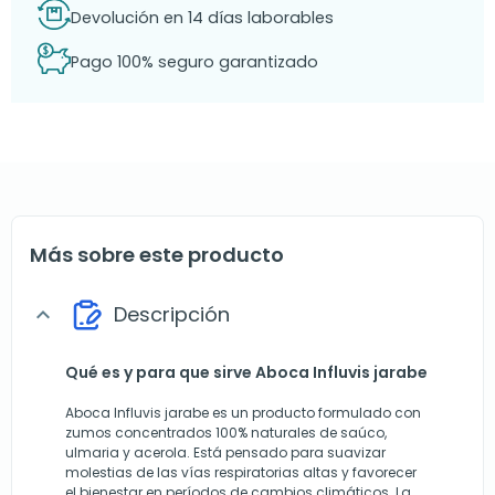
Devolución en 14 días laborables
Pago 100% seguro garantizado
Más sobre este producto
Descripción
expand_more
Qué es y para que sirve Aboca Influvis jarabe
Aboca Influvis jarabe es un producto formulado con
zumos concentrados 100% naturales de saúco,
ulmaria y acerola. Está pensado para suavizar
molestias de las vías respiratorias altas y favorecer
el bienestar en períodos de cambios climáticos. La