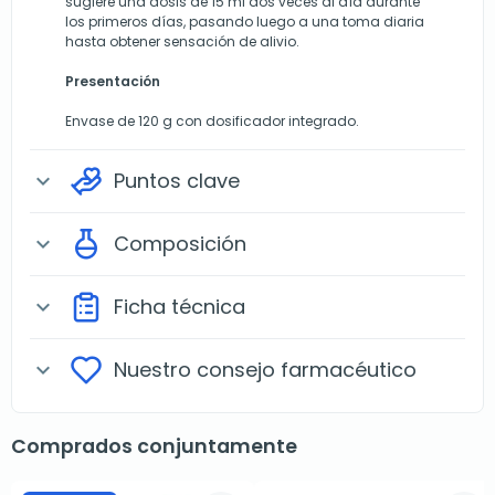
sugiere una dosis de 15 ml dos veces al día durante
los primeros días, pasando luego a una toma diaria
hasta obtener sensación de alivio.
Presentación
Envase de 120 g con dosificador integrado.
Puntos clave
expand_more
Composición
expand_more
Ficha técnica
expand_more
Nuestro consejo farmacéutico
expand_more
Comprados conjuntamente