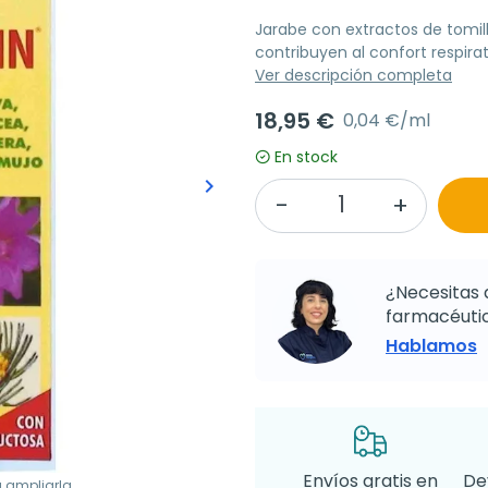
Jarabe con extractos de tomill
contribuyen al confort respirato
Ver descripción completa
18,95 €
0,04 €/ml
En stock
keyboard_arrow_right
Siguiente
¿Necesitas 
farmacéutic
Hablamos
Envíos gratis en
De
a ampliarla