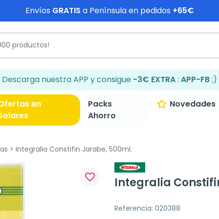
Envíos
GRATIS
a Península en pedidos
+65€
Descarga nuestra APP y consigue
-3€ EXTRA
:
APP-FB
;)
Ofertas en
Packs
Novedades
Solares
Ahorro
as
Integralia Constifin Jarabe, 500ml.
favorite_border
Integralia Constif
Referencia: 020388