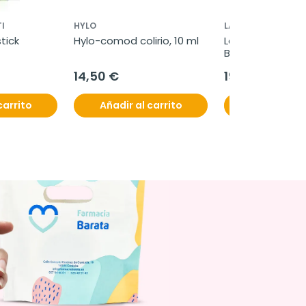
I
HYLO
LA ROCHE-POSAY
ick 
Hylo-comod colirio, 10 ml
La Roche-Posay L
Baume AP+, 400
14,50 €
19,95 €
carrito
Añadir al carrito
Añadir al c