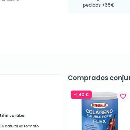
pedidos +65€
Comprados conju
-1,40 €
favorite_border
tifin Jarabe
00% natural en formato