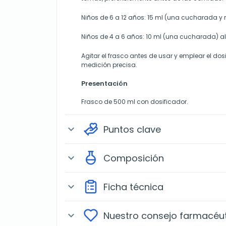
Niños de 6 a 12 años: 15 ml (una cucharada y 
Niños de 4 a 6 años: 10 ml (una cucharada) al
Agitar el frasco antes de usar y emplear el do
medición precisa.
Presentación
Frasco de 500 ml con dosificador.
Puntos clave
expand_more
Composición
expand_more
Ficha técnica
expand_more
Nuestro consejo farmacéu
expand_more