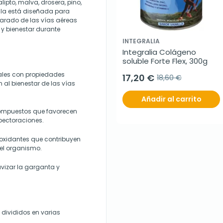
ipto, malva, drosera, pino,
ula está diseñada para
aclarado de las vías aéreas
 y bienestar durante
INTEGRALIA
Integralia Colágeno 
soluble Forte Flex, 300g
ciales con propiedades
17,20 €
18,60 €
al bienestar de las vías
Añadir al carrito
compuestos que favorecen
xpectoraciones.
oxidantes que contribuyen
el organismo.
vizar la garganta y
 divididos en varias