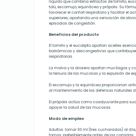
líquido que combina extractos de tomillo, eucal
tolú, escamujo, equinácea y própolis. Su fórm
favorecer el confort respiratorio y facilitar el 
superiores, aportando una sensación de alivio
episodios de congestión.
Beneficios del producto
El tomillo y el eucalipto aportan aceites esen
balsámicas y descongestivas que contribuyen 
respiratorias.
La malva y la drosera aportan mucílagos y 
la tersura de las mucosas y la expulsión de e
El escamujo y la equinácea proporcionan anti
al mantenimiento de las defensas naturales d
El própolis actúa como coadyuvante para sua
apoyar la salud de las mucosas.
Modo de empleo
Adultos: tomar 30 ml (tres cucharadas) al día,
tomas, preferiblemente antes de las comidas.