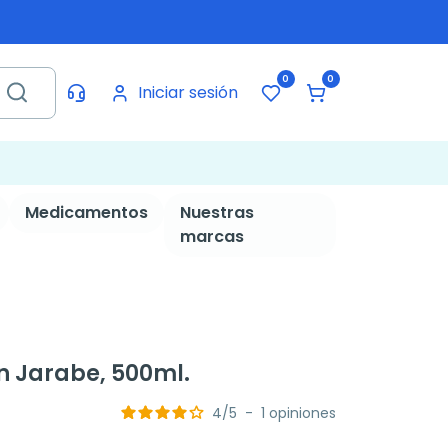
0
0
Iniciar sesión
Medicamentos
Nuestras
marcas
in Jarabe, 500ml.
4
/
5
-
1
opiniones