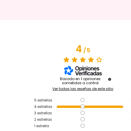
4
/
5
Basado en
1
opiniones
sometidas a control
Ver todas las reseñas de este sitio
5
estrellas
4
estrellas
3
estrellas
2
estrellas
1
estrella