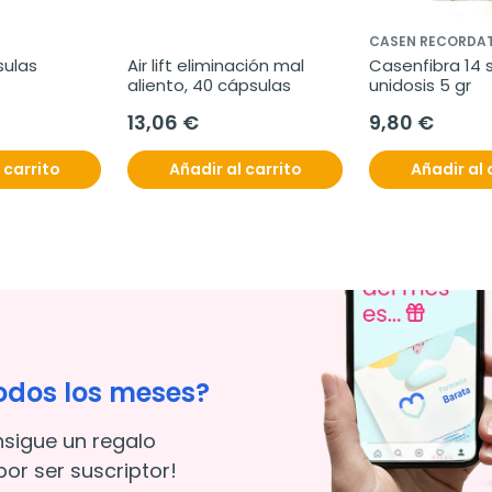
CASEN RECORDAT
ulas 
Air lift eliminación mal 
Casenfibra 14 st
aliento, 40 cápsulas
unidosis 5 gr
13,06 €
9,80 €
 carrito
Añadir al carrito
Añadir al 
odos los meses?
nsigue un regalo
or ser suscriptor!