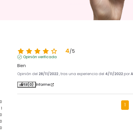
4
/
5
Opinión verificada
Bien
Opinión del
28/11/2022
, tras una experiencia del
4/11/2022
por
A
Útil
(0)
Informe
0
1
1
0
0
0