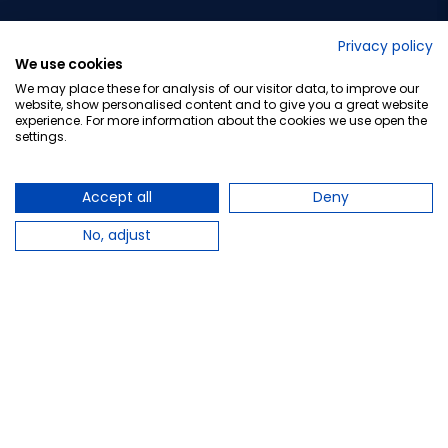
No lo decimos nosotros...
Privacy policy
We use cookies
¡Tu opinión es importante!
We may place these for analysis of our visitor data, to improve our
website, show personalised content and to give you a great website
experience. For more information about the cookies we use open the
settings.
Copyright © 2010-2026 Farmacia Barata S.L. Todos los
derechos reservados.
Accept all
Deny
No, adjust
Total:
35,22 €
Avísame cuando esté disponible