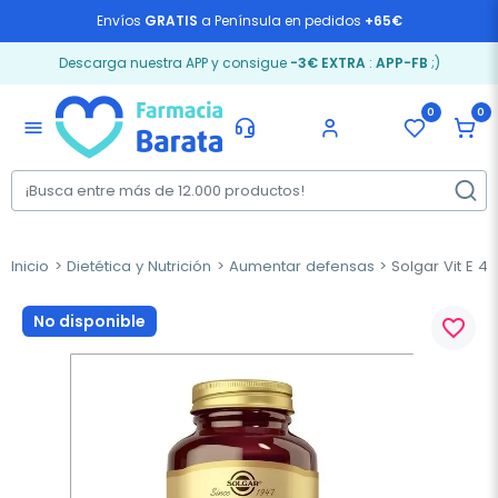
Envíos
GRATIS
a Península en pedidos
+65€
Descarga nuestra APP y consigue
-3€ EXTRA
:
APP-FB
;)
0
0
menu
Inicio
Dietética y Nutrición
Aumentar defensas
Solgar Vit E 40
No disponible
favorite_border