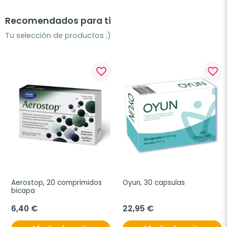
Recomendados para ti
Tu selección de productos ;)
favorite_border
favorite_border
Aerostop, 20 comprimidos 
Oyun, 30 capsulas
bicapa
6,40 €
22,95 €