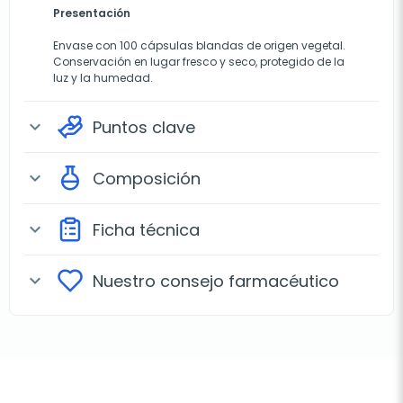
Presentación
Envase con 100 cápsulas blandas de origen vegetal.
Conservación en lugar fresco y seco, protegido de la
luz y la humedad.
Puntos clave
expand_more
Composición
expand_more
Ficha técnica
expand_more
Nuestro consejo farmacéutico
expand_more