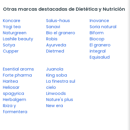
Otras marcas destacadas de Dietética y Nutrición
Koncare
Salus-haus
Inovance
Yogi tea
Sanavi
Soria natural
Naturgreen
Bio el granero
Biform
Lashile beauty
Robis
Biocop
Sotya
Ayurveda
El granero
Cupper
Dietmed
integral
Equisalud
Esential aroms
Juanola
Forte pharma
King soba
Haritea
La finestra sul
Heliosar
cielo
spagyrica
Linwoods
Herbalgem
Nature's plus
Ibiza y
New era
formentera