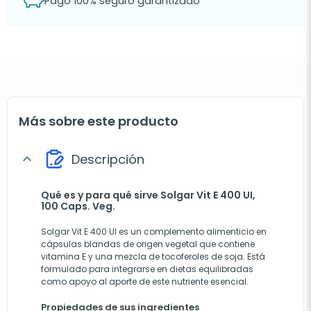
Pago 100% seguro garantizado
Más sobre este producto
Descripción
expand_more
Qué es y para qué sirve Solgar Vit E 400 UI,
100 Caps. Veg.
Solgar Vit E 400 UI es un complemento alimenticio en
cápsulas blandas de origen vegetal que contiene
vitamina E y una mezcla de tocoferoles de soja. Está
formulado para integrarse en dietas equilibradas
como apoyo al aporte de este nutriente esencial.
Propiedades de sus ingredientes