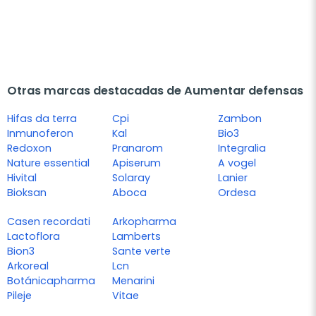
Otras marcas destacadas de Aumentar defensas
Hifas da terra
Cpi
Zambon
Inmunoferon
Kal
Bio3
Redoxon
Pranarom
Integralia
Nature essential
Apiserum
A vogel
Hivital
Solaray
Lanier
Bioksan
Aboca
Ordesa
Casen recordati
Arkopharma
Lactoflora
Lamberts
Bion3
Sante verte
Arkoreal
Lcn
Botánicapharma
Menarini
Pileje
Vitae