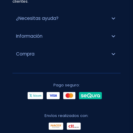
clientes.
expand_more
¿Necesitas ayuda?
expand_more
Información
expand_more
Compra
Pago seguro:
Envíos realizados con: