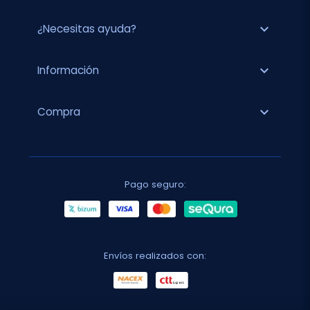
expand_more
¿Necesitas ayuda?
expand_more
Información
expand_more
Compra
Pago seguro:
Envíos realizados con: