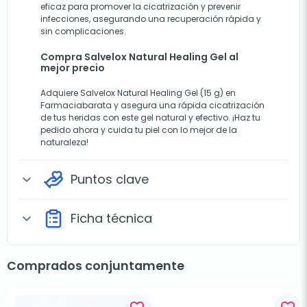
eficaz para promover la cicatrización y prevenir
infecciones, asegurando una recuperación rápida y
sin complicaciones.
Compra Salvelox Natural Healing Gel al
mejor precio
Adquiere Salvelox Natural Healing Gel (15 g) en
Farmaciabarata y asegura una rápida cicatrización
de tus heridas con este gel natural y efectivo. ¡Haz tu
pedido ahora y cuida tu piel con lo mejor de la
naturaleza!
Puntos clave
expand_more
Ficha técnica
expand_more
Comprados conjuntamente