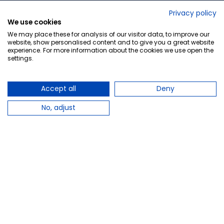
No lo decimos nosotros...
Privacy policy
We use cookies
¡Tu opinión es importante!
We may place these for analysis of our visitor data, to improve our
website, show personalised content and to give you a great website
experience. For more information about the cookies we use open the
settings.
Copyright © 2010-2026 Farmacia Barata S.L. Todos los
derechos reservados.
Accept all
Deny
No, adjust
Total:
8,95 €
Avísame cuando esté disponible