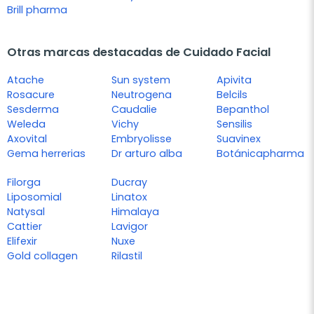
Brill pharma
Otras marcas destacadas de Cuidado Facial
Atache
Sun system
Apivita
Rosacure
Neutrogena
Belcils
Sesderma
Caudalie
Bepanthol
Weleda
Vichy
Sensilis
Axovital
Embryolisse
Suavinex
Gema herrerias
Dr arturo alba
Botánicapharma
Filorga
Ducray
Liposomial
Linatox
Natysal
Himalaya
Cattier
Lavigor
Elifexir
Nuxe
Gold collagen
Rilastil