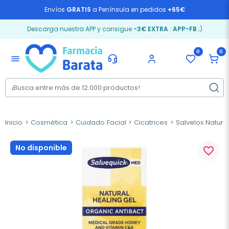
Envíos
GRATIS
a Península en pedidos
+65€
Descarga nuestra APP y consigue
-3€ EXTRA
:
APP-FB
;)
0
0
menu
Inicio
Cosmética
Cuidado Facial
Cicatrices
Salvelox Natural
No disponible
favorite_border