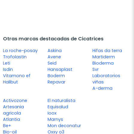
Otras marcas destacadas de Cicatrices
La roche-posay
Askina
Hifas da terra
Trofolastin
Avene
Martiderm
Leti
Seid
Bioderma
Isdin
Hansaplast
Svr
Vitamono ef
Boderm
Laboratorios
Halibut
Repavar
viñas
A-derma
Activozone
El naturalista
Artesania
Equisalud
agricola
Ioox
Atlantia
Marnys
Be+
Mon deconatur
Bio-oil
Oxxy o3