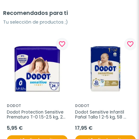
Recomendados para ti
Tu selección de productos ;)
favorite_border
favorite_border
DODOT
DODOT
Dodot Protection Sensitive 
Dodot Sensitive Infantil 
Prematuro T-0 1.5-2.5 kg, 24 
Pañal Talla 1 2-5 kg, 58 
unidades
unidades
5,95 €
17,95 €