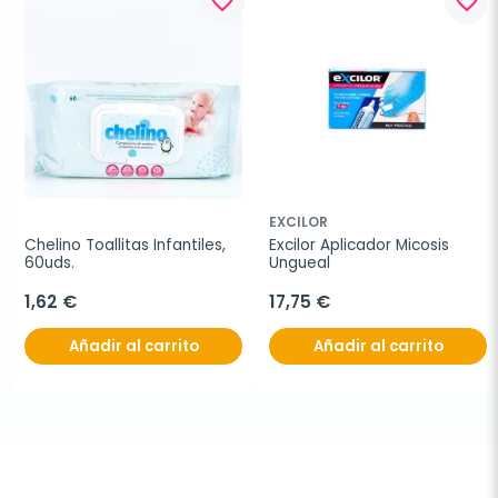
favorite_border
favorite_border
EXCILOR
Chelino Toallitas Infantiles, 
Excilor Aplicador Micosis 
60uds.
Ungueal
1,62 €
17,75 €
Añadir al carrito
Añadir al carrito